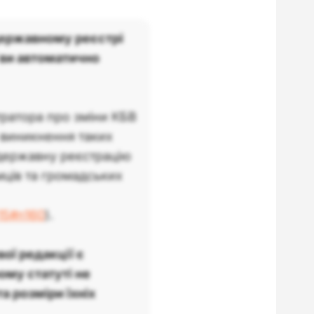
державному реєстрі
 ви автоматично
ратора про зміни КБВ
 виникнення таких
о державну реєстрацію
мців та громадських
15#n160
).
ої редакції є
ому статуті не
а розміри їхніх