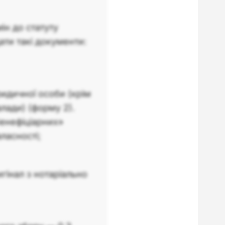
ін до статуту
ти такі документи:
идичної особи (крім
лади) (форму 2).
енефіціарних»
ласності;
гінал з нотаріально