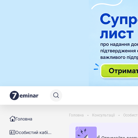
Головна
Консультації
Особист
Головна
Особистий кабінет
☝️ Отримайте досту