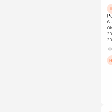
І
Р
Є 
ОК
20
20
Н