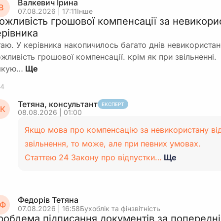
Валкевич Ірина
В
07.08.2026 | 17:11
Інше
ожливість грошової компенсації за невикори
ерівника
таю. У керівника накопичилось багато днів невикористано
жливість грошової компенсації. крім як при звільненні.
якую…
4
Тетяна, консультант
ЕКСПЕРТ
К
08.08.2026 | 01:00
Якщо мова про компенсацію за невикористану ві
звільнення, то може, але при певних умовах.
Статтею 24 Закону про відпустки…
Ще
Федорів Тетяна
Ф
07.08.2026 | 16:58
Бухоблік та фінзвітність
роблема підписання документів за попередні