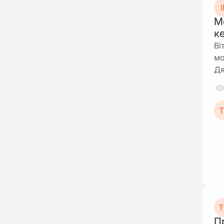
І
М
к
Ві
мо
Д
Т
Т
П