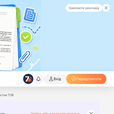
Замовити рекламу
Вхід
Передплатити
астки ТОВ
Увійти або зареєструватися
сів.