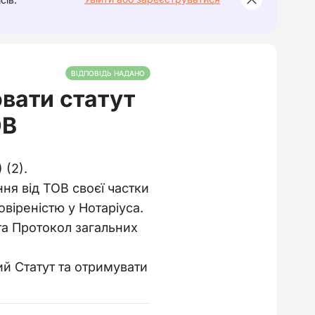
ВІДПОВІДЬ НАДАНО
вати статут
ОВ
 (2).
ня від ТОВ своєї частки
овіреністю у Нотаріуса.
та Протокол загальних
й Статут та отримувати