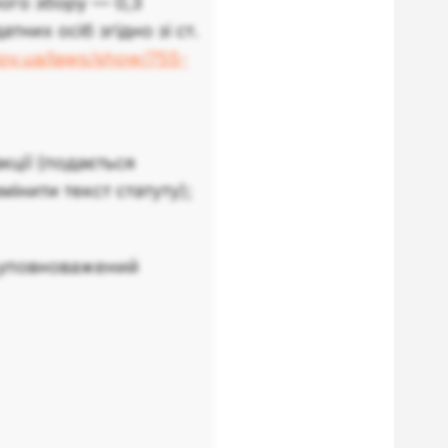
ого збору — 0,3
них осіб згідно зі ст.
gov.ua/laws/show/755-
кції (подається
інити текст статуту);
є уповноважений