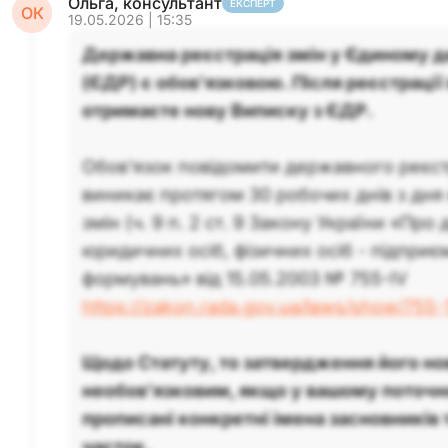
Ольга, консультант
ЕКСПЕРТ
ОК
19.05.2026 | 15:35
Державна реєстрація змін у Єдиному 
(ЄДР) є обов’язковою. Після реєстрації
отримаєте нову Виписку з ЄДР.
Обов'язок повідомити державного реєст
виникає протягом 30 робочих днів з дня
змін (ч. 9 п. 2 ст. 9 Закону України «Пр
юридичних осіб, фізичних осіб - підприє
формувань» від 15.05.2003 № 755-IV
https://zakon.rada.gov.ua/laws/show/755-
Щодо Статуту, то затвердження його нов
необов’язковим, якщо у вашому поточн
прописані конкретні імена засновників т
часток.