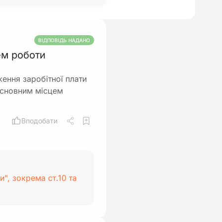
ВІДПОВІДЬ НАДАНО
ем роботи
ення заробітної плати
 основним місцем
Вподобати
и", зокрема ст.10 та