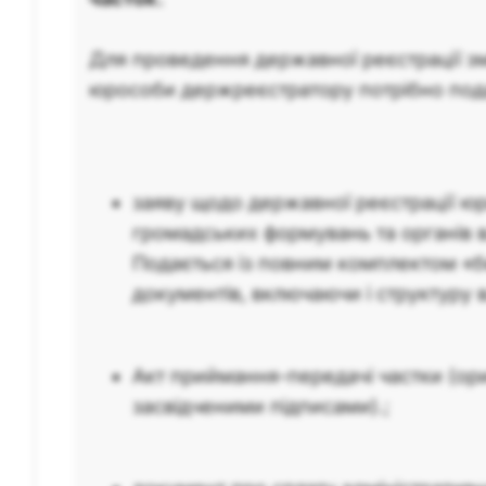
Для проведення державної реєстрації зм
юрособи держреєстратору потрібно пода
заяву щодо державної реєстрації юр
громадських формувань та органів в
Подається із повним комплектом «б
документів, включаючи і структуру в
Акт приймання-передачі частки (ори
засвідченими підписами).;