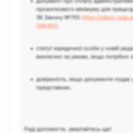
документ про сплату адміністративн
прожиткового мінімуму для працездат
36 Закону №755
https://zakon.rada.
15#n851
;
статут юридичної особи у новій реда
виключно за умови, якщо потрібно зм
довіреність, якщо документи пода
представник.
Раді допомогти, звертайтесь ще!