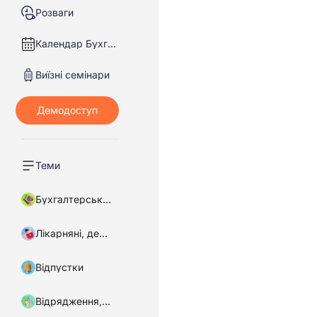
Розваги
Календар Бухгалтера
Виїзні семінари
Теми
Бухгалтерський облік
Лікарняні, декретні
Відпустки
Відрядження, підзвітні кошти