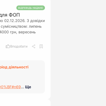
ВІДПОВІДЬ НАДАНО
 для ФОП
по 02.12.2026. З довідки
 сумісництвом: липень
 4000 грн, вересень
Вподобати
ріод діяльності
-%D0%BF#n69
…
Ще