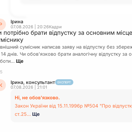
Ірина
Р
07.08.2026 | 20:26
Кадри
и потрібно брати відпустку за основним місц
уміснику
внішний сумісник написав заяву на відпустку без збереж
 14 днів. Чи обов'язково брати аналогічну відпустку за
боти…
5
Ірина, консультант
ЕКСПЕРТ
К
07.08.2026 | 21:01
Ні, не обов'язково.
Закон України від 15.11.1996р №504 "Про відпустк
ст.25…
Ще