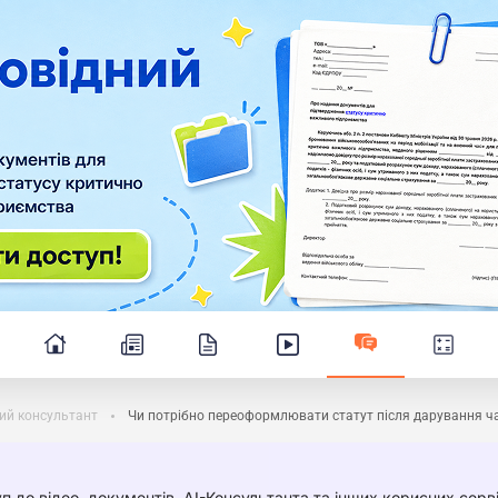
ий консультант
Чи потрібно переоформлювати статут після дарування ч
п до відео, документів, AI-Консультанта та інших корисних серві