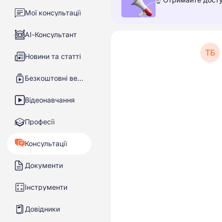
Мої консультації
АІ-Консультант
ТБ
Новини та статті
Безкоштовні вебінари
Відеонавчання
Професії
Консультації
Документи
Інструменти
Довідники