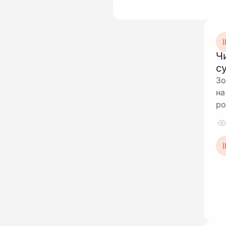
І
Ч
с
Зо
на
ро
І