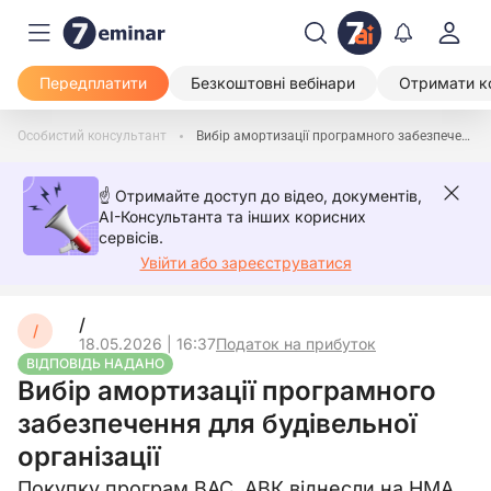
Передплатити
Безкоштовні вебінари
Отримати к
Особистий консультант
Вибір амортизації програмного забезпечення для будівельної організації
☝️ Отримайте доступ до відео, документів,
AI-Консультанта та інших корисних
сервісів.
Увійти або зареєструватися
/
/
18.05.2026 | 16:37
Податок на прибуток
ВІДПОВІДЬ НАДАНО
Вибір амортизації програмного
забезпечення для будівельної
організації
Покупку програм ВАС, АВК віднесли на НМА,