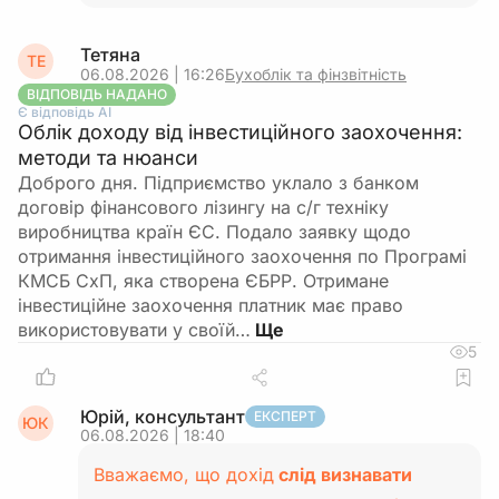
Тетяна
ТЕ
06.08.2026 | 16:26
Бухоблік та фінзвітність
ВІДПОВІДЬ НАДАНО
Є відповідь АІ
Облік доходу від інвестиційного заохочення:
методи та нюанси
Доброго дня. Підприємство уклало з банком
договір фінансового лізингу на с/г техніку
виробництва країн ЄС. Подало заявку щодо
отримання інвестиційного заохочення по Програмі
КМСБ СхП, яка створена ЄБРР. Отримане
інвестиційне заохочення платник має право
використовувати у своїй…
5
Юрій, консультант
ЕКСПЕРТ
ЮК
06.08.2026 | 18:40
Вважаємо, що дохід
слід визнавати