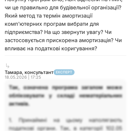
чи це правильно для будівельної організації?
Який метод та термін амортизації
комп'ютерних програм вибрати для
підприємства? На що звернути увагу? Чи
застосовується прискорена амортизація? Чи
впливає на податкові коригування?
Тамара, консультант
ЕКСПЕРТ
18.05.2026 | 17:25
Так, означена програма загалом може
обліковувати у складі нематеріальних
активів.
1. Принаймні на цьому наполягають
податкові органи. Так, в категорії 102.05