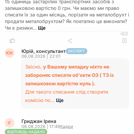
15 одиниць застарілих транспортних засобів з
залишковою вартістю 0 грн. Чи маємо ми право
списати їх за один місяць, порізати на металобрухт і
продати металобрухтом? Як поетапно це виконати?
Чи є ризики…
2
Юрій, консультант
ЕКСПЕРТ
ЮК
06.08.2026 | 22:01
Звісно,
у Вашому випадку ніхто не
забороняє списати об’єкти ОЗ ( ТЗ із
залишковою вартістю нуль ).
Для такого списання слід створити
комісію по…
Ще
Гриджан Ірена
ІГ
06.08.2026 | 17:49
Кадри
ВІДПОВІДЬ НАДАНО