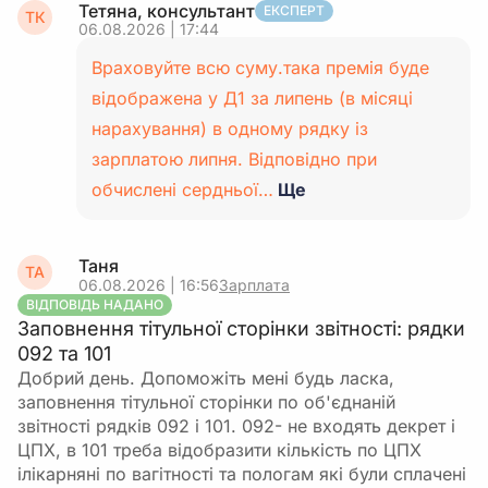
Тетяна, консультант
ЕКСПЕРТ
ТК
06.08.2026 | 17:44
Враховуйте всю суму.така премія буде
відображена у Д1 за липень (в місяці
нарахування) в одному рядку із
зарплатою липня. Відповідно при
обчислені сердньої…
Ще
Таня
ТА
06.08.2026 | 16:56
Зарплата
ВІДПОВІДЬ НАДАНО
Заповнення тітульної сторінки звітності: рядки
092 та 101
Добрий день. Допоможіть мені будь ласка,
заповнення тітульної сторінки по об'єднаній
звітності рядків 092 і 101. 092- не входять декрет і
ЦПХ, в 101 треба відобразити кількість по ЦПХ
ілікарняні по вагітності та пологам які були сплачені