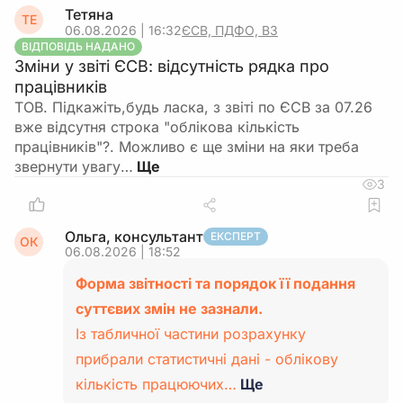
Тетяна
ТЕ
06.08.2026 | 16:32
ЄСВ, ПДФО, ВЗ
ВІДПОВІДЬ НАДАНО
Зміни у звіті ЄСВ: відсутність рядка про
працівників
ТОВ. Підкажіть,будь ласка, з звіті по ЄСВ за 07.26
вже відсутня строка "облікова кількість
працівників"?. Можливо є ще зміни на яки треба
звернути увагу…
3
Ольга, консультант
ЕКСПЕРТ
ОК
06.08.2026 | 18:52
Форма звітності та порядок її подання
суттєвих змін не зазнали.
Із табличної частини розрахунку
прибрали статистичні дані - облікову
кількість працюючих…
Ще