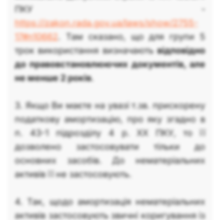
ПКУ -
https://zakon.rada.gov.ua/laws/show/2755-
17#n10662
. Там сказано, що для групи 5
трок використання визначають
відповідно
до правовстановлюючих документів, але
не менше 2 років
.
3. Якщо Ви маєте на увазі т.зв. прискорену
податкову амортизацію, про яку згадно в
п. 43-1 підрозділу 4 р. ХХ ПКУ, то її
дозволено застосовувати тільки до
основних засобів. До нематеріальних
активів її не застосовують.
4. Так, щодо амортизація нематеріальних
активів застосовують звичні коригування із