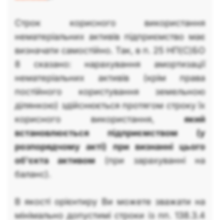
Строк корисного використання
нематеріальних активів підприємство має
визначати самостійно. Так, в п. 25 НП(С)БО
8 сказано: нарахування амортизації
нематеріальних активів (крім права
постійного користування земельною
ділянкою) здійснюється протягом строку їх
корисного використання,
який
встановлюється підприємством (у
розпорядчому акті) при визнанні цього
об'єкта активом
(при зарахуванні на
баланс).
В якості орієнтиру Ви можете зважати на
мінімально допустимі строки із пп. 138.3.4