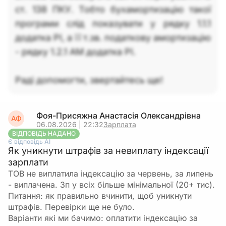
ст. 138 ПКУ. Тобто бухамортизацію такої
програми слід показувати у рядку 1.1.1
додатка РІ, а її т.зв. податкову амортизацію
- рядку 1.2.1 АМ додатка РІ.
Раді допомогти, звертайтесь ще!
Фоя-Присяжна Анастасія Олександрівна
АФ
06.08.2026 | 22:32
Зарплата
ВІДПОВІДЬ НАДАНО
Є відповідь АІ
Як уникнути штрафів за невиплату індексації
зарплати
ТОВ не виплатила індексацію за червень, за липень
- виплачена. Зп у всіх більше мінімальної (20+ тис).
Питання: як правильно вчинити, щоб уникнути
штрафів. Перевірки ще не було.
Варіанти які ми бачимо: оплатити індексацію за