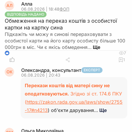
Алла
АЛ
06.08.2026 | 18:48
ФОП
ВІДПОВІДЬ НАДАНО
Обмеження на переказ коштів з особистої
картки на картку сина
Підкажіть чи можу я синові перераховувати з
особистої карти на його карту особисту більше 100
000грн в міс. Чи є якісь обмедення…
7
1
1
Олександра, консультант
ЕКСПЕРТ
ОК
06.08.2026 | 20:43
Перекази коштів від матері сину не
оподатковуються.
Згідно зі ст. 174.6 ПКУ
(
https://zakon.rada.gov.ua/laws/show/2755
-17#n4213
) об’єкти дарування…
Ще
Ольга Миколаївна