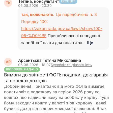
Тетяна, консультант
ЕКСПЕРТ
ТК
06.08.2026 | 23:30
так, включають
. Це передбачено п. 3
Порядку 100:
https://zakon.rada.gov.ua/laws/show/100-
95-%D0%BF
При обчисленні середньої
заробітної плати для оплати за…
Ще
Арсентьєва Тетяна Миколаївна
АР
06.08.2026 | 18:07
Бухоблік та фінзвітність
ВІДПОВІДЬ НАДАНО
Вимоги до звітності ФОП: податки, декларація
та переказ доходів
Добрий день! Приватбанк від мого ФОПа вимагає
подати звіт в податкову за період 2026 року по
коштах, що надійшли йому на особисту картку, туди
йому заходили кошти у валюті з-за кордону і деякі
були як дохід від підприємницької діяльності. Я так