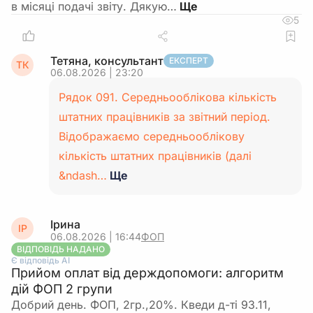
в місяці подачі звіту. Дякую…
5
Тетяна, консультант
ЕКСПЕРТ
ТК
06.08.2026 | 23:20
Рядок 091. Середньооблікова кількість
штатних працівників за звітний період.
Відображаємо середньооблікову
кількість штатних працівників (далі
&ndash…
Ще
Ірина
ІР
06.08.2026 | 16:44
ФОП
ВІДПОВІДЬ НАДАНО
Є відповідь АІ
Прийом оплат від держдопомоги: алгоритм
дій ФОП 2 групи
Добрий день. ФОП, 2гр.,20%. Кведи д-ті 93.11,