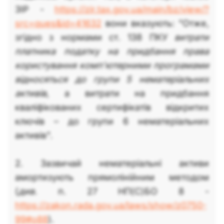
ЗІР -
https://zir.tax.gov.ua/main/bz/view/?
src=ques&id=41632
вони вказують: "Отже,
згідно з нормами ст. 138 ПКУ
витрати
платника податку на придбання права
користування комп’ютерними програмами
відносяться до групи 5 нематеріальних
активів
, а витрати на придбання
кваліфікованих сертифікатів відкритих
ключів – до групи 6 нематеріальних
активів".
2. Зазвичай нематеріальні активи
амортизують прямолінійним методом
(
див.
п. 27 НП(С)БО 8 -
https://zakon.rada.gov.ua/laws/show/z0750-
99#o88
).