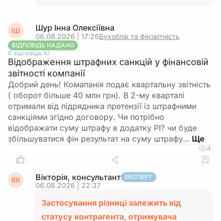
Шур Інна Олексіївна
ІШ
06.08.2026 | 17:26
Бухоблік та фінзвітність
ВІДПОВІДЬ НАДАНО
Є відповідь АІ
Відображення штрафних санкцій у фінансовій
звітності компанії
Добрий день! Комапанія подає квартальну звітність
( оборот більше 40 млн грн). В 2-му кварталі
отримали від підрядника претензії із штрафними
санкціями згідно договору. Чи потрібно
відображати суму штрафу в додатку РІ? чи буде
збільшуватися фін результат на суму штрафу…
4
Вікторія, консультант
ЕКСПЕРТ
ВК
06.08.2026 | 22:37
Застосування різниці залежить від
статусу контрагента, отримувача