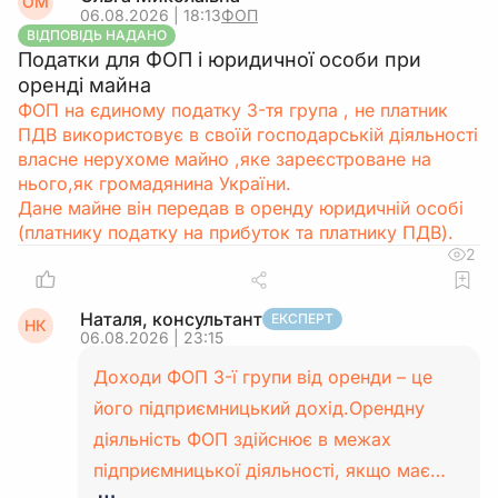
ОМ
06.08.2026 | 18:13
ФОП
ВІДПОВІДЬ НАДАНО
Податки для ФОП і юридичної особи при
оренді майна
ФОП на єдиному податку 3-тя група , не платник
ПДВ використовує в своїй господарській діяльності
власне нерухоме майно ,яке зареєстроване на
нього,як громадянина України.
Дане майне він передав в оренду юридичній особі
(платнику податку на прибуток та платнику ПДВ).
2
Наталя, консультант
ЕКСПЕРТ
НК
06.08.2026 | 23:15
Доходи ФОП 3-ї групи від оренди – це
його підприємницький дохід.Орендну
діяльність ФОП здійснює в межах
підприємницької діяльності, якщо має…