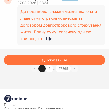
СК
07.08.2026 | 08:51
До податкової знижки можна включити
лише суму страхових внесків за
договором довгострокового страхування
життя. Повну суму, сплачену однією
квитанцією…
Ще
Показати ще
…
1
2
27365
Про нас
Долучитися до нашої команди лекторів