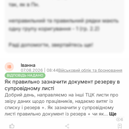
так, як в Пн.
неправильний та правильний рядки мають
одну групу коригування - 1 (гр. 2.2)
Раді допомогти, звертайтесь ще!
Іванна
ІВ
07.08.2026 | 08:44
Військовий облік та бронювання
ВІДПОВІДЬ НАДАНО
Як правильно зазначити документ резерву в
супровідному листі
Добрий день, направляємо на інші ТЦК листи про
звіру даних щодо працівників, надаємо витяг із
списку і резерв +. Як зазначити у супровідному
листі правильно документ із резерв + чи як…
6