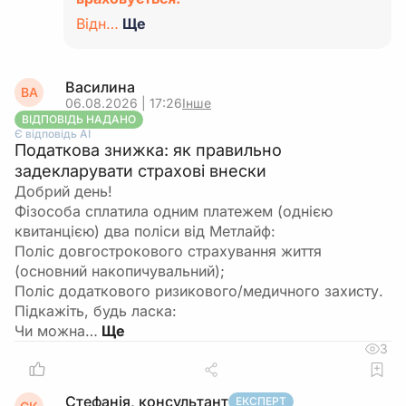
Відн…
Ще
Василина
ВА
06.08.2026 | 17:26
Інше
ВІДПОВІДЬ НАДАНО
Є відповідь АІ
Податкова знижка: як правильно
задекларувати страхові внески
Добрий день!
Фізособа сплатила одним платежем (однією
квитанцією) два поліси від Метлайф:
​Поліс довгострокового страхування життя
(основний накопичувальний);
​Поліс додаткового ризикового/медичного захисту.
​Підкажіть, будь ласка:
​Чи можна…
3
Стефанія, консультант
ЕКСПЕРТ