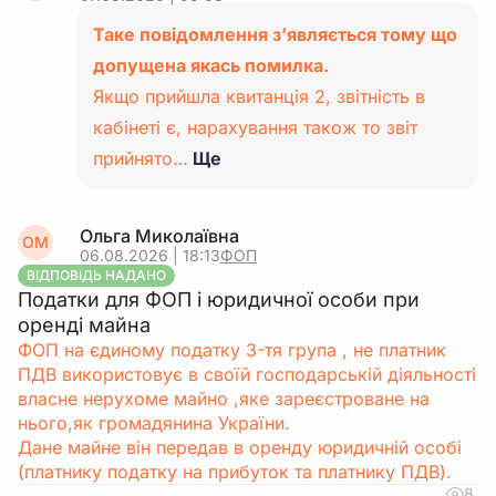
Таке повідомлення з’являється тому що
допущена якась помилка.
Якщо прийшла квитанція 2, звітність в
кабінеті є, нарахування також то звіт
прийнято…
Ще
Ольга Миколаївна
ОМ
06.08.2026 | 18:13
ФОП
ВІДПОВІДЬ НАДАНО
Податки для ФОП і юридичної особи при
оренді майна
ФОП на єдиному податку 3-тя група , не платник
ПДВ використовує в своїй господарській діяльності
власне нерухоме майно ,яке зареєстроване на
нього,як громадянина України.
Дане майне він передав в оренду юридичній особі
(платнику податку на прибуток та платнику ПДВ).
8