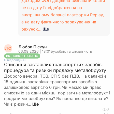
Доходом ФОП доцільно визнавати кошти
не на дату їх відображення на
внутрішньому балансі платформи Replay,
а на дату фактичного зарахування на
рахунок…
Ще
Любов Піскун
ЛЮ
06.08.2026 | 18:01
Бухоблік та фінзвітність
ВІДПОВІДЬ НАДАНО
Є відповідь АІ
Списання застарілих транспортних засобів:
процедура та ризики продажу металобрухту
Доброго вечора. ТОВ, ЄП 5 без ПДВ. На балансі є
15 одиниць застарілих транспортних засобів з
залишковою вартістю 0 грн. Чи маємо ми право
списати їх за один місяць, порізати на металобрухт і
продати металобрухтом? Як поетапно це виконати?
Чи є ризики…
3