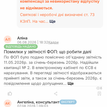
компенсації за невикористану відпустку
не віднімаються.
Святкові і неробочі дні визначені ст. 73
КЗпП. На час…
Ще
Аліна
АЛ
06.08.2026 | 18:32
Кадри
ВІДПОВІДЬ НАДАНО
Помилки у звітності ФОП: що робити далі
По ФОП було подано помісячно об'єднану звітність
11.05.2026р. за січень-березень 2026р. Надійшли
квитанції № 2. В електронному кабінеті по ЄСВ є
нарахування. В перегляді звітності відображаються
прийняті звіти, а також за січень-березень 2026р. є
повідомлення щодо допущених…
8
Ангеліна, консультант
ЕКСПЕРТ
АК
07.08.2026 | 09:03