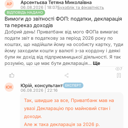
Арсентьєва Тетяна Миколаївна
АР
06.08.2026 | 18:07
Бухоблік та фінзвітність
ВІДПОВІДЬ НАДАНО
Вимоги до звітності ФОП: податки, декларація
та переказ доходів
Добрий день! Приватбанк від мого ФОПа вимагає
подати звіт в податкову за період 2026 року по
коштах, що надійшли йому на особисту картку, туди
йому заходили кошти у валюті з-за кордону і деякі
були як дохід від підприємницької діяльності. Я так
розумію, що це має бути декларація…
7
Юрій, консультант
ЕКСПЕРТ
ЮК
06.08.2026 | 22:16
Так, швидше за все, Приватбанк мав на
увазі Декларацію про майновий стан і
доходи.
Але ж така декларація за 2026 р.