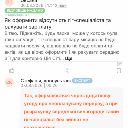
Оксана
ОК
06.08.2026 | 17:42
Інше
ВІДПОВІДЬ НАДАНО
Є відповідь АІ
Як оформити відсутність гіг-спеціаліста та
рахувати зарплату
Вітаю. Підкажіть, будь ласка, може у когось була
така ситуація, гіг-спеціаліст пару місяців не буде
надавати послуги, відповідно не буде оплати та
актів, як це вірно оформити і як рахувати середню
ЗП для критерію Дія Сіті…
5
Стефанія, консультант
ЕКСПЕРТ
СК
07.08.2026 | 00:26
Так, оформлюється через додаткову
угоду про неоплачувану перерву, а при
розрахунку середньої винагороди такий
гіг-спеціаліст без виплат не
враховується.