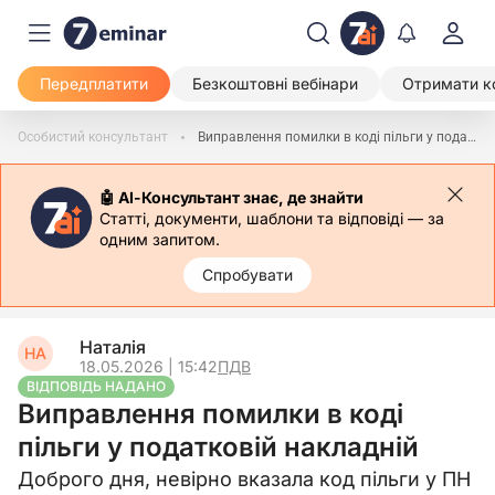
Передплатити
Безкоштовні вебінари
Отримати к
Особистий консультант
Виправлення помилки в коді пільги у податковій накладній
🤖 АІ-Консультант знає, де знайти
Статті, документи, шаблони та відповіді — за
одним запитом.
Спробувати
Наталія
НА
18.05.2026 | 15:42
ПДВ
ВІДПОВІДЬ НАДАНО
Виправлення помилки в коді
пільги у податковій накладній
Доброго дня, невірно вказала код пільги у ПН