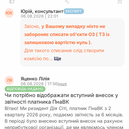
Юрій, консультант
ЕКСПЕРТ
ЮК
06.08.2026 | 22:01
Звісно,
у Вашому випадку ніхто не
забороняє списати об’єкти ОЗ ( ТЗ із
залишковою вартістю нуль ).
Для такого списання слід створити
комісію по…
Ще
Яценко Лілія
ЛЯ
06.08.2026 | 17:56
Інше
ВІДПОВІДЬ НАДАНО
Чи потрібно відображати вступний внесок у
звітності платника ПнаВК
Вітаю! Ми резидент Дія Сіті, платник ПнаВК з 2
кварталу 2026 року, подаємо звітність за 6 місяців.
В періоді було внесено вступний внесок на рахунок
неприбуткової організації, де ми являємось членом