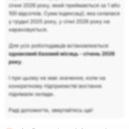
січня 2026 року, який приймається за 1 або
100 відсотків. Сума індексації, яка склалася
у грудні 2025 року, у січні 2026 року не
нараховується.
Для усіх роботодавців встановлюється
однаковий базовий місяць - січень 2026
року
.
І при цьому не має значення, коли на
конкретному підприємстві востаннє
піднімали оклади.
Раді допомогти, звертайтесь ще!