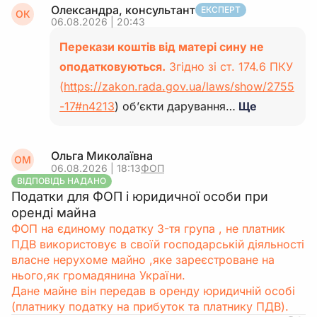
Олександра, консультант
ЕКСПЕРТ
ОК
06.08.2026 | 20:43
Перекази коштів від матері сину не
оподатковуються.
Згідно зі ст. 174.6 ПКУ
(
https://zakon.rada.gov.ua/laws/show/2755
-17#n4213
) об’єкти дарування…
Ще
Ольга Миколаївна
ОМ
06.08.2026 | 18:13
ФОП
ВІДПОВІДЬ НАДАНО
Податки для ФОП і юридичної особи при
оренді майна
ФОП на єдиному податку 3-тя група , не платник
ПДВ використовує в своїй господарській діяльності
власне нерухоме майно ,яке зареєстроване на
нього,як громадянина України.
Дане майне він передав в оренду юридичній особі
(платнику податку на прибуток та платнику ПДВ).