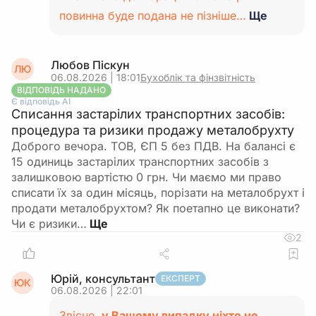
повинна буде подана не пізніше…
Ще
Любов Піскун
ЛЮ
06.08.2026 | 18:01
Бухоблік та фінзвітність
ВІДПОВІДЬ НАДАНО
Є відповідь АІ
Списання застарілих транспортних засобів:
процедура та ризики продажу металобрухту
Доброго вечора. ТОВ, ЄП 5 без ПДВ. На балансі є
15 одиниць застарілих транспортних засобів з
залишковою вартістю 0 грн. Чи маємо ми право
списати їх за один місяць, порізати на металобрухт і
продати металобрухтом? Як поетапно це виконати?
Чи є ризики…
2
Юрій, консультант
ЕКСПЕРТ
ЮК
06.08.2026 | 22:01
Звісно,
у Вашому випадку ніхто не