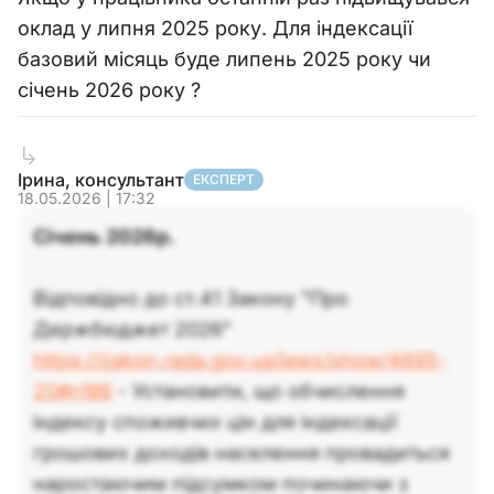
оклад у липня 2025 року. Для індексації
базовий місяць буде липень 2025 року чи
січень 2026 року ?
Ірина, консультант
ЕКСПЕРТ
18.05.2026 | 17:32
Січень 2026р.
Відповідно до ст.41 Закону "Про
Держбюджет 2026"
https://zakon.rada.gov.ua/laws/show/4695-
20#n186
- Установити, що обчислення
індексу споживчих цін для індексації
грошових доходів населення провадиться
наростаючим підсумком починаючи з