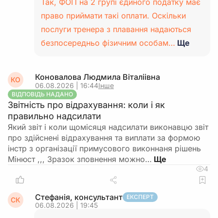
Так, ФОП на 2 групі єдиного податку має
право приймати такі оплати. Оскільки
послуги тренера з плавання надаються
безпосередньо фізичним особам…
Ще
Коновалова Людмила Віталіівна
КО
06.08.2026 | 16:44
Інше
ВІДПОВІДЬ НАДАНО
Звітність про відрахування: коли і як
правильно надсилати
Який звіт і коли щомісяця надсилати виконавцю звіт
про здійснені відрахування та виплати за формою
інстр з організації примусового виконнаня рішень
Мінюст ,,, Зразок зповнення можно…
4
Стефанія, консультант
ЕКСПЕРТ
СК
06.08.2026 | 19:45