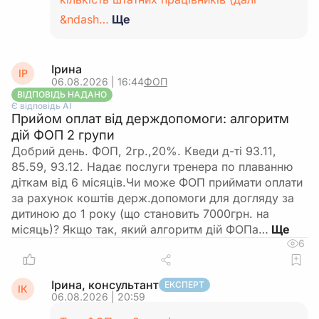
&ndash…
Ще
Ірина
ІР
06.08.2026 | 16:44
ФОП
ВІДПОВІДЬ НАДАНО
Є відповідь АІ
Прийом оплат від держдопомоги: алгоритм
дій ФОП 2 групи
Добрий день. ФОП, 2гр.,20%. Кведи д-ті 93.11,
85.59, 93.12. Надає послуги тренера по плаванню
діткам від 6 місяців.Чи може ФОП приймати оплати
за рахунок коштів держ.допомоги для догляду за
дитиною до 1 року (що становить 7000грн. на
місяць)? Якщо так, який алгоритм дій ФОПа…
6
Ірина, консультант
ЕКСПЕРТ
ІК
06.08.2026 | 20:59