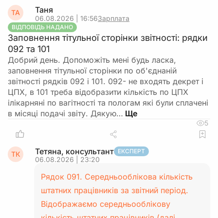
Таня
ТА
06.08.2026 | 16:56
Зарплата
ВІДПОВІДЬ НАДАНО
Заповнення тітульної сторінки звітності: рядки
092 та 101
Добрий день. Допоможіть мені будь ласка,
заповнення тітульної сторінки по об'єднаній
звітності рядків 092 і 101. 092- не входять декрет і
ЦПХ, в 101 треба відобразити кількість по ЦПХ
ілікарняні по вагітності та пологам які були сплачені
в місяці подачі звіту. Дякую…
5
Тетяна, консультант
ЕКСПЕРТ
ТК
06.08.2026 | 23:20
Рядок 091. Середньооблікова кількість
штатних працівників за звітний період.
Відображаємо середньооблікову
кількість штатних працівників (далі