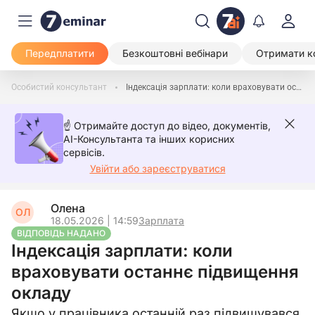
Передплатити
Безкоштовні вебінари
Отримати к
Особистий консультант
Індексація зарплати: коли враховувати останнє підвищення окладу
☝️ Отримайте доступ до відео, документів,
AI-Консультанта та інших корисних
сервісів.
Увійти або зареєструватися
Олена
ОЛ
18.05.2026 | 14:59
Зарплата
ВІДПОВІДЬ НАДАНО
Індексація зарплати: коли
враховувати останнє підвищення
окладу
Якщо у працівника останній раз підвищувався