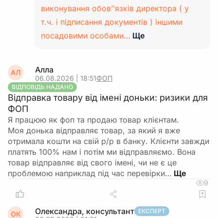
виконування обов’’язків директора ( у
т.ч. і підписання документів ) іншими
посадовими особами…
Ще
Алла
АЛ
06.08.2026 | 18:51
ФОП
ВІДПОВІДЬ НАДАНО
Відправка товару від імені доньки: ризики для
ФОП
Я працюю як фоп та продаю товар клієнтам.
Моя донька відправляє товар, за який я вже
отримала кошти на свій р/р в банку. Клієнти завжди
платять 100% нам і потім ми відправляємо. Вона
товар відправляє від свого імені, чи не є це
проблемою наприклад під час перевірки…
9
Олександра, консультант
ЕКСПЕРТ
ОК