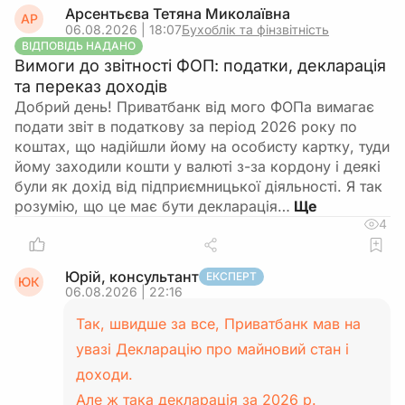
Арсентьєва Тетяна Миколаївна
АР
06.08.2026 | 18:07
Бухоблік та фінзвітність
ВІДПОВІДЬ НАДАНО
Вимоги до звітності ФОП: податки, декларація
та переказ доходів
Добрий день! Приватбанк від мого ФОПа вимагає
подати звіт в податкову за період 2026 року по
коштах, що надійшли йому на особисту картку, туди
йому заходили кошти у валюті з-за кордону і деякі
були як дохід від підприємницької діяльності. Я так
розумію, що це має бути декларація…
4
Юрій, консультант
ЕКСПЕРТ
ЮК
06.08.2026 | 22:16
Так, швидше за все, Приватбанк мав на
увазі Декларацію про майновий стан і
доходи.
Але ж така декларація за 2026 р.