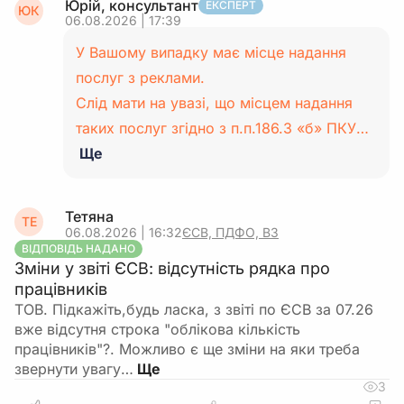
Юрій, консультант
ЕКСПЕРТ
ЮК
06.08.2026 | 17:39
У Вашому випадку має місце надання
послуг з реклами.
Слід мати на увазі, що місцем надання
таких послуг згідно з п.п.186.3 «б» ПКУ…
Ще
Тетяна
ТЕ
06.08.2026 | 16:32
ЄСВ, ПДФО, ВЗ
ВІДПОВІДЬ НАДАНО
Зміни у звіті ЄСВ: відсутність рядка про
працівників
ТОВ. Підкажіть,будь ласка, з звіті по ЄСВ за 07.26
вже відсутня строка "облікова кількість
працівників"?. Можливо є ще зміни на яки треба
звернути увагу…
3