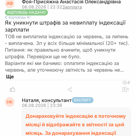
Фоя-Присяжна Анастасія Олександрівна
АФ
06.08.2026 | 22:32
Зарплата
ВІДПОВІДЬ НАДАНО
Є відповідь АІ
Як уникнути штрафів за невиплату індексації
зарплати
ТОВ не виплатила індексацію за червень, за липень
- виплачена. Зп у всіх більше мінімальної (20+ тис).
Питання: як правильно вчинити, щоб уникнути
штрафів. Перевірки ще не було.
Варіанти які ми бачимо: оплатити індексацію за
червень, але уточнюючу звітність за червень не…
4
1
Наталя, консультант
ЕКСПЕРТ
НК
06.08.2026 | 23:36
Донараховуйте індексацію в поточному
місяці й відображайте в звітності за цей
місяць. За донарахування індексації