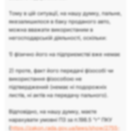
Тому в цій ситуації, на нашу думку, пальне,
якезалишилося в баку проданого авто,
можна вважати використаним в
негосподарській діяльності, оскільки:
1) фізично його на підприємстві вже немає
2) проте, факт його передачі фізособі чи
використання фізособою не
підтверджений (немає ні подорожніх
листів, ні актів на передачу пального).
Відповідно, на нашу думку, маєте
нарахувати умовні ПЗ за п.198.5 "г" ПКУ
(
https://zakon.rada.gov.ua/laws/show/2755-