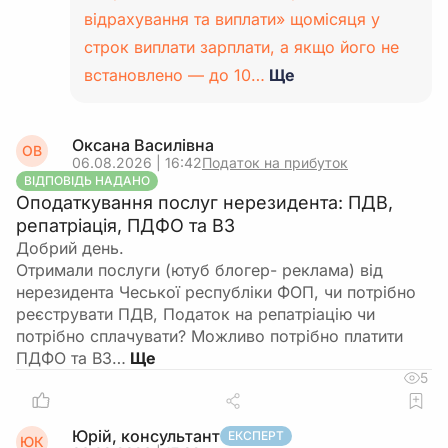
відрахування та виплати» щомісяця у
строк виплати зарплати, а якщо його не
встановлено — до 10…
Ще
Оксана Василівна
ОВ
06.08.2026 | 16:42
Податок на прибуток
ВІДПОВІДЬ НАДАНО
Оподаткування послуг нерезидента: ПДВ,
репатріація, ПДФО та ВЗ
Добрий день.
Отримали послуги (ютуб блогер- реклама) від
нерезидента Чеської республіки ФОП, чи потрібно
реєструвати ПДВ, Податок на репатріацію чи
потрібно сплачувати? Можливо потрібно платити
ПДФО та ВЗ…
5
Юрій, консультант
ЕКСПЕРТ
ЮК