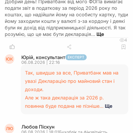
Добрий день! Приватбанк від мого ФОПа вимагає
подати звіт в податкову за період 2026 року по
коштах, що надійшли йому на особисту картку, туди
йому заходили кошти у валюті з-за кордону і деякі
були як дохід від підприємницької діяльності. Я так
розумію, що це має бути декларація…
4
Юрій, консультант
ЕКСПЕРТ
ЮК
06.08.2026 | 22:16
Так, швидше за все, Приватбанк мав на
увазі Декларацію про майновий стан і
доходи.
Але ж така декларація за 2026 р.
повинна буде подана не пізніше…
Ще
Любов Піскун
ЛЮ
06.08.2026 | 18:01
Бухоблік та фінзвітність