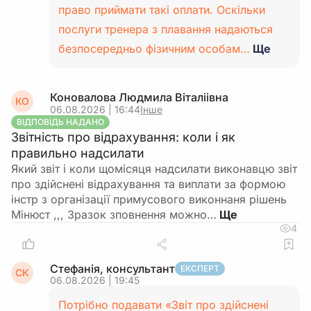
право приймати такі оплати. Оскільки
послуги тренера з плавання надаються
безпосередньо фізичним особам…
Ще
Коновалова Людмила Віталіівна
КО
06.08.2026 | 16:44
Інше
ВІДПОВІДЬ НАДАНО
Звітність про відрахування: коли і як
правильно надсилати
Який звіт і коли щомісяця надсилати виконавцю звіт
про здійснені відрахування та виплати за формою
інстр з організації примусового виконнаня рішень
Мінюст ,,, Зразок зповнення можно…
4
Стефанія, консультант
ЕКСПЕРТ
СК
06.08.2026 | 19:45
Потрібно подавати «Звіт про здійснені