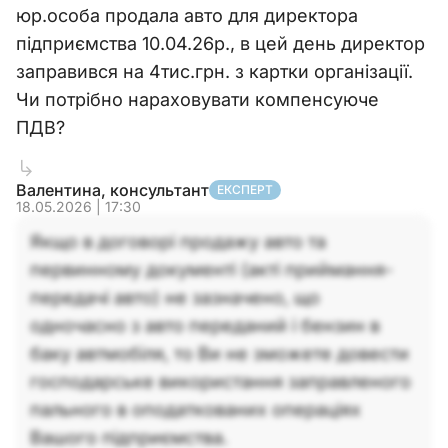
юр.особа продала авто для директора
підприємства 10.04.26р., в цей день директор
заправився на 4тис.грн. з картки організації.
Чи потрібно нараховувати компенсуюче
ПДВ?
Валентина, консультант
ЕКСПЕРТ
18.05.2026 | 17:30
Якщо в договорі продажу авто та
первинному документі (акті приймання-
передачі авто) не зазначено, що
одночасно з авто переданий і бензин в
баку автмобіля, то Ви не зможете довести
господарське використання заправленого
пального в оподаткованих операціях
Вашого підприємства.