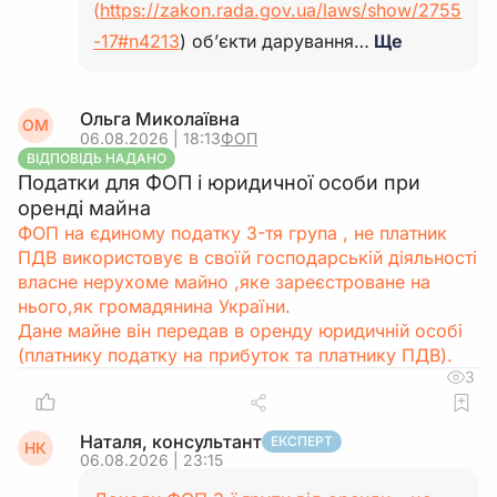
(
https://zakon.rada.gov.ua/laws/show/2755
-17#n4213
) об’єкти дарування…
Ще
Ольга Миколаївна
ОМ
06.08.2026 | 18:13
ФОП
ВІДПОВІДЬ НАДАНО
Податки для ФОП і юридичної особи при
оренді майна
ФОП на єдиному податку 3-тя група , не платник
ПДВ використовує в своїй господарській діяльності
власне нерухоме майно ,яке зареєстроване на
нього,як громадянина України.
Дане майне він передав в оренду юридичній особі
(платнику податку на прибуток та платнику ПДВ).
3
Наталя, консультант
ЕКСПЕРТ
НК
06.08.2026 | 23:15