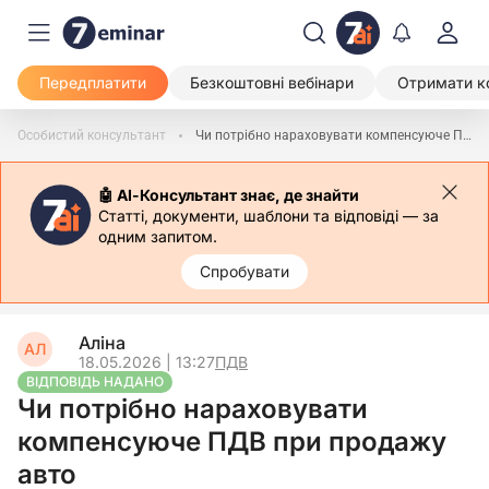
Передплатити
Безкоштовні вебінари
Отримати к
Особистий консультант
Чи потрібно нараховувати компенсуюче ПДВ при продажу авто
🤖 АІ-Консультант знає, де знайти
Статті, документи, шаблони та відповіді — за
одним запитом.
Спробувати
Аліна
АЛ
18.05.2026 | 13:27
ПДВ
ВІДПОВІДЬ НАДАНО
Чи потрібно нараховувати
компенсуюче ПДВ при продажу
авто