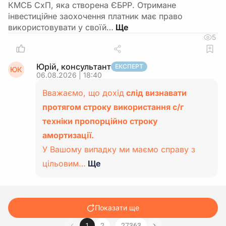
КМСБ СхП, яка створена ЄБРР. Отримане
інвестиційне заохочення платник має право
використовувати у своїй…
5
Юрій, консультант
ЕКСПЕРТ
ЮК
06.08.2026 | 18:40
Вважаємо, що дохід
слід визнавати
протягом строку використання с/г
техніки пропорційно строку
амортизації.
У Вашому випадку ми маємо справу з
цільовим…
Ще
Показати ще
…
1
2
27363