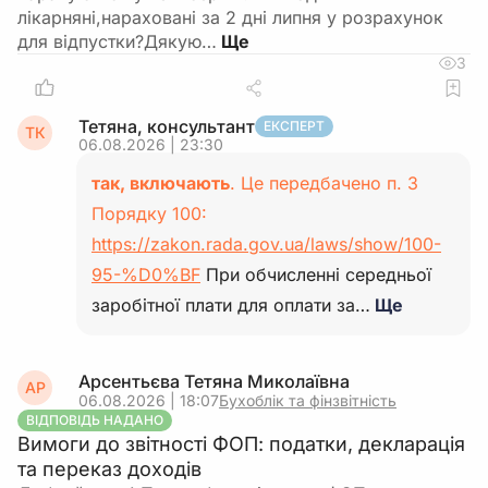
лікарняні,нараховані за 2 дні липня у розрахунок
для відпустки?Дякую…
3
Тетяна, консультант
ЕКСПЕРТ
ТК
06.08.2026 | 23:30
так, включають
. Це передбачено п. 3
Порядку 100:
https://zakon.rada.gov.ua/laws/show/100-
95-%D0%BF
При обчисленні середньої
заробітної плати для оплати за…
Ще
Арсентьєва Тетяна Миколаївна
АР
06.08.2026 | 18:07
Бухоблік та фінзвітність
ВІДПОВІДЬ НАДАНО
Вимоги до звітності ФОП: податки, декларація
та переказ доходів