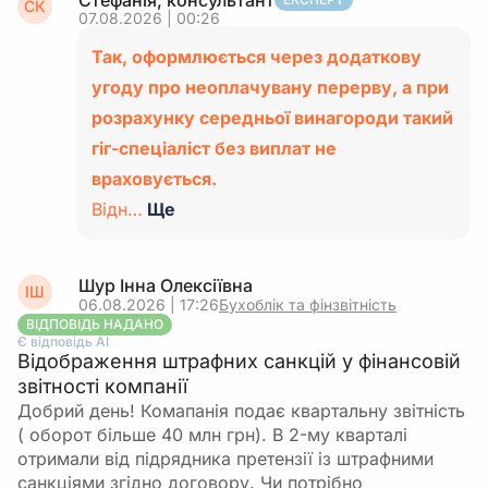
Стефанія, консультант
СК
07.08.2026 | 00:26
Так, оформлюється через додаткову
угоду про неоплачувану перерву, а при
розрахунку середньої винагороди такий
гіг-спеціаліст без виплат не
враховується.
Відн…
Ще
Шур Інна Олексіївна
ІШ
06.08.2026 | 17:26
Бухоблік та фінзвітність
ВІДПОВІДЬ НАДАНО
Є відповідь АІ
Відображення штрафних санкцій у фінансовій
звітності компанії
Добрий день! Комапанія подає квартальну звітність
( оборот більше 40 млн грн). В 2-му кварталі
отримали від підрядника претензії із штрафними
санкціями згідно договору. Чи потрібно