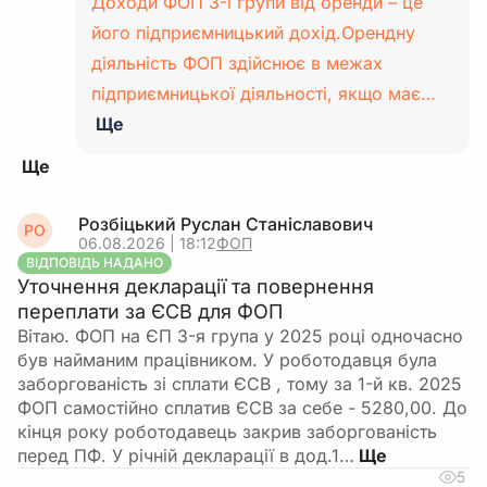
Доходи ФОП 3-ї групи від оренди – це
його підприємницький дохід.Орендну
діяльність ФОП здійснює в межах
підприємницької діяльності, якщо має…
Ще
Розбіцький Руслан Станіславович
РО
06.08.2026 | 18:12
ФОП
ВІДПОВІДЬ НАДАНО
Уточнення декларації та повернення
переплати за ЄСВ для ФОП
Вітаю. ФОП на ЄП 3-я група у 2025 році одночасно
був найманим працівником. У роботодавця була
заборгованість зі сплати ЄСВ , тому за 1-й кв. 2025
ФОП самостійно сплатив ЄСВ за себе - 5280,00. До
кінця року роботодавець закрив заборгованість
перед ПФ. У річній декларації в дод.1…
5