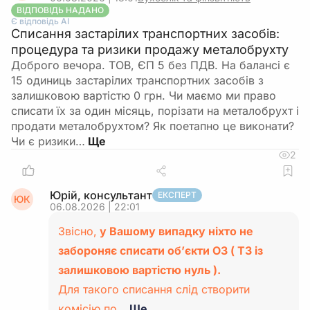
ВІДПОВІДЬ НАДАНО
Є відповідь АІ
Списання застарілих транспортних засобів:
процедура та ризики продажу металобрухту
Доброго вечора. ТОВ, ЄП 5 без ПДВ. На балансі є
15 одиниць застарілих транспортних засобів з
залишковою вартістю 0 грн. Чи маємо ми право
списати їх за один місяць, порізати на металобрухт і
продати металобрухтом? Як поетапно це виконати?
Чи є ризики…
2
Юрій, консультант
ЕКСПЕРТ
ЮК
06.08.2026 | 22:01
Звісно,
у Вашому випадку ніхто не
забороняє списати об’єкти ОЗ ( ТЗ із
залишковою вартістю нуль ).
Для такого списання слід створити
комісію по…
Ще