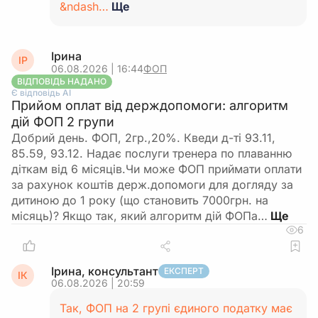
&ndash…
Ще
Ірина
ІР
06.08.2026 | 16:44
ФОП
ВІДПОВІДЬ НАДАНО
Є відповідь АІ
Прийом оплат від держдопомоги: алгоритм
дій ФОП 2 групи
Добрий день. ФОП, 2гр.,20%. Кведи д-ті 93.11,
85.59, 93.12. Надає послуги тренера по плаванню
діткам від 6 місяців.Чи може ФОП приймати оплати
за рахунок коштів держ.допомоги для догляду за
дитиною до 1 року (що становить 7000грн. на
місяць)? Якщо так, який алгоритм дій ФОПа…
6
Ірина, консультант
ЕКСПЕРТ
ІК
06.08.2026 | 20:59
Так, ФОП на 2 групі єдиного податку має