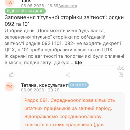
Таня
ТА
06.08.2026 | 16:56
Зарплата
ВІДПОВІДЬ НАДАНО
Заповнення тітульної сторінки звітності: рядки
092 та 101
Добрий день. Допоможіть мені будь ласка,
заповнення тітульної сторінки по об'єднаній
звітності рядків 092 і 101. 092- не входять декрет і
ЦПХ, в 101 треба відобразити кількість по ЦПХ
ілікарняні по вагітності та пологам які були сплачені
в місяці подачі звіту. Дякую…
5
Тетяна, консультант
ЕКСПЕРТ
ТК
06.08.2026 | 23:20
Рядок 091. Середньооблікова кількість
штатних працівників за звітний період.
Відображаємо середньооблікову
кількість штатних працівників (далі