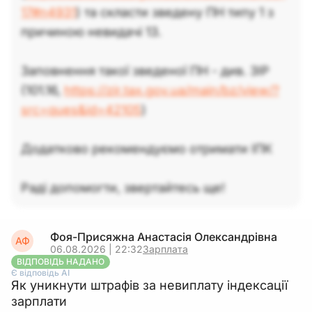
17#n4931
) та скласти зведену ПН типу 1 з
причиною невидачі 13.
Заповнення такої зведеної ПН - див. ЗІР
(101.16,
https://zir.tax.gov.ua/main/bz/view/?
src=ques&id=42105
)
Додатково рекомендуємо отримати ІПК
Раді допомогти, звертайтесь ще!
Фоя-Присяжна Анастасія Олександрівна
АФ
06.08.2026 | 22:32
Зарплата
ВІДПОВІДЬ НАДАНО
Є відповідь АІ
Як уникнути штрафів за невиплату індексації
зарплати