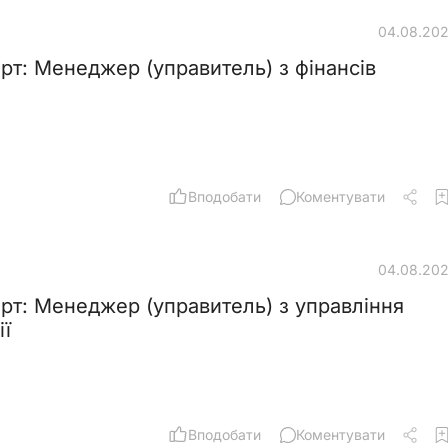
04.08.20
рт: Менеджер (управитель) з фiнансiв
Вподобати
Коментувати
04.08.20
рт: Менеджер (управитель) з управління
ії
Вподобати
Коментувати