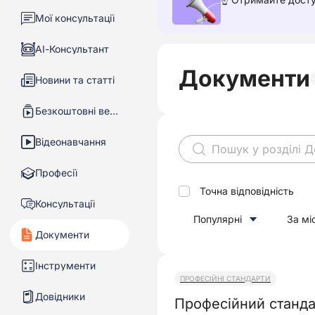
Мої консультації
АІ-Консультант
Документи
Новини та статті
Безкоштовні вебінари
Відеонавчання
Професії
Точна відповідність
Консультації
Популярні
За мі
Документи
Інструменти
ПРОФЕСІЙНІ СТАНДАРТИ
Довідники
Професійний станда