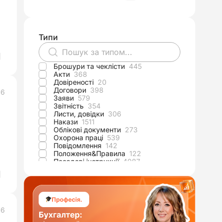
Типи
Брошури та чеклісти
445
Акти
368
Довіреності
20
Договори
398
26
Заяви
579
Звітність
354
Листи, довідки
306
Накази
1511
Облікові документи
273
Охорона праці
539
Повідомлення
142
Положення&Правила
122
Посадові інструкції
4087
Протоколи
133
ФОП-документи
261
Інше
634
Професійні стандарти
550
26