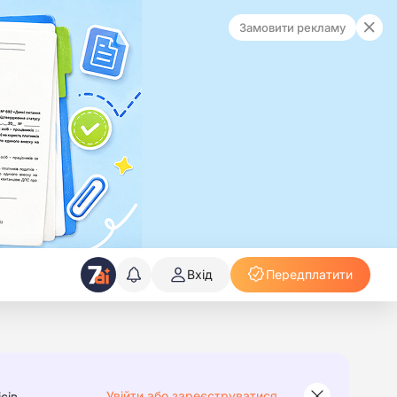
Замовити рекламу
Вхід
Передплатити
Увійти або зареєструватися
сів.