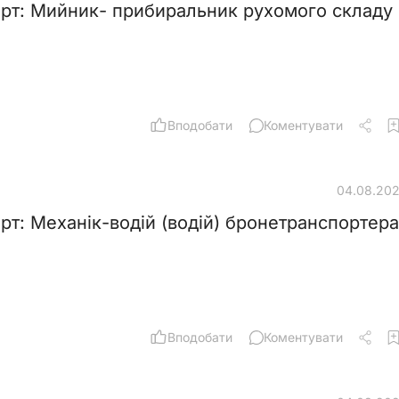
рт: Мийник- прибиральник рухомого складу
Вподобати
Коментувати
04.08.20
рт: Механік-водій (водій) бронетранспортера
Вподобати
Коментувати