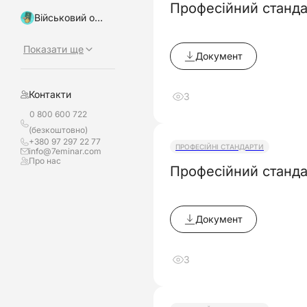
Професійний станда
Військовий облік, бронювання
Показати ще
Документ
Контакти
3
0 800 600 722
(безкоштовно)
+380 97 297 22 77
ПРОФЕСІЙНІ СТАНДАРТИ
info@7eminar.com
Про нас
Професійний станда
Документ
3