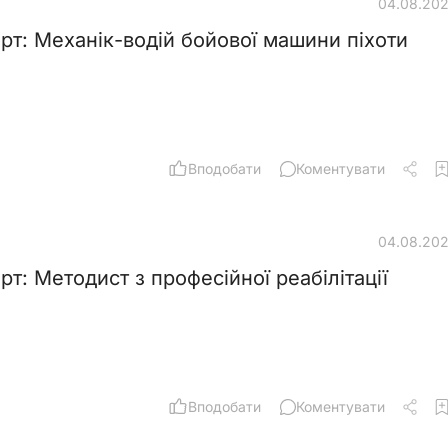
04.08.20
рт: Механік-водій бойової машини піхоти
Вподобати
Коментувати
04.08.20
т: Методист з професійної реабілітації
Вподобати
Коментувати