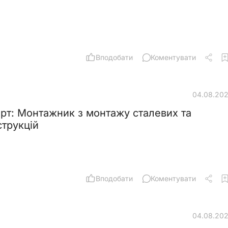
Вподобати
Коментувати
04.08.20
рт: Монтажник з монтажу сталевих та
струкцій
Вподобати
Коментувати
04.08.20