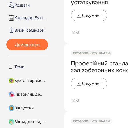
устаткування
Розваги
Документ
Календар Бухгалтера
Виїзні семінари
3
ПРОФЕСІЙНІ СТАНДАРТИ
Професійний станда
Теми
залізобетонних кон
Бухгалтерський облік
Документ
Лікарняні, декретні
3
Відпустки
Відрядження, підзвітні кошти
ПРОФЕСІЙНІ СТАНДАРТИ