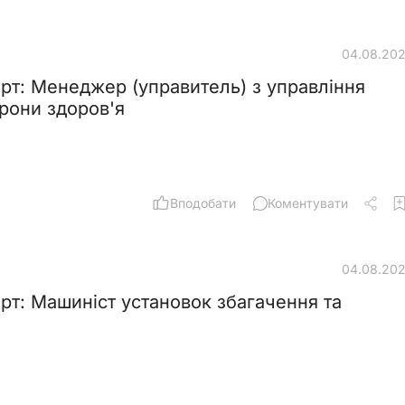
04.08.20
рт: Менеджер (управитель) з управління
орони здоров'я
Вподобати
Коментувати
04.08.20
рт: Машиніст установок збагачення та