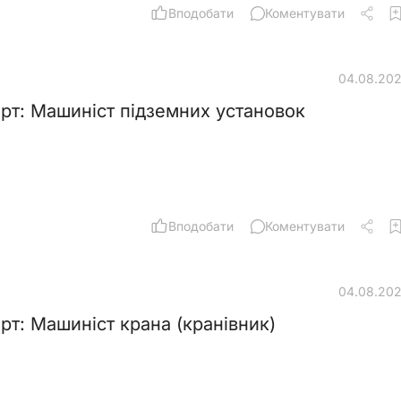
Вподобати
Коментувати
04.08.20
рт: Машиніст підземних установок
Вподобати
Коментувати
04.08.20
рт: Машиніст крана (кранівник)