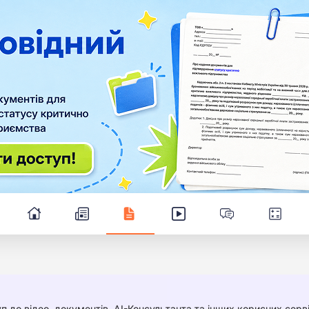
п до відео, документів, AI-Консультанта та інших корисних серві