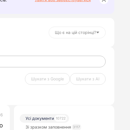
Що є на цій сторінці?
Шукати з Google
Шукати з АІ
26
Усі документи
10722
о
Зі зразком заповнення
3117