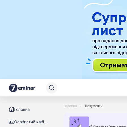
Головна
Документи
Головна
Особистий кабінет
☝️ Отримайте досту