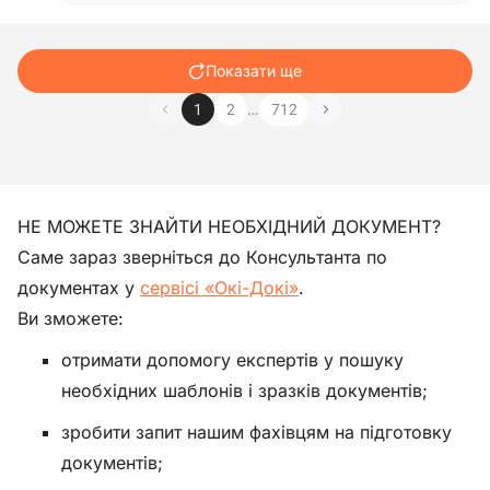
бути з/п за весь місяць, а "Інформація для
надавача платіжних послуг сума на руки з
платіжки?…
Читати відповідь
Показати ще
…
1
2
712
НЕ МОЖЕТЕ ЗНАЙТИ НЕОБХІДНИЙ ДОКУМЕНТ?
Саме зараз зверніться до Консультанта по
документах у
сервісі «Окі-Докі»
.
Ви зможете:
отримати допомогу експертів у пошуку
необхідних шаблонів і зразків документів;
зробити запит нашим фахівцям на підготовку
документів;