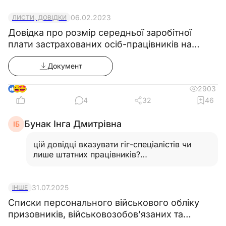
06.02.2023
ЛИСТИ, ДОВІДКИ
Довідка про розмір середньої заробітної
плати застрахованих осіб-працівників на
підприємстві
Документ
6
2903
4
32
46
Бунак Інга Дмитрівна
ІБ
цій довідці вказувати гіг-спеціалістів чи
лише штатних працівників?
Дякую…
Читати відповідь
31.07.2025
ІНШЕ
Списки персонального військового обліку
призовників, військовозобов’язаних та
резервістів ((додаток 5) в редакції̈ постанови