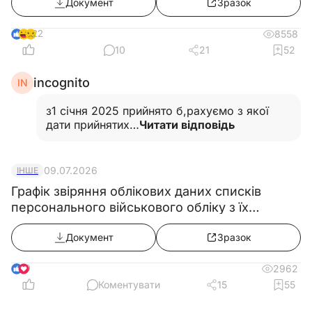
Документ
Зразок
22
8558
10
21
52
incognito
IN
з1 січня 2025 прийнято б,рахуємо з якої
дати прийнятих…
Читати відповідь
09.07.2026
ІНШЕ
Графік звіряння облікових даних списків
персонального військового обліку з їх
військово-обліковими документами
Документ
Зразок
9
2962
Коментувати
15
55