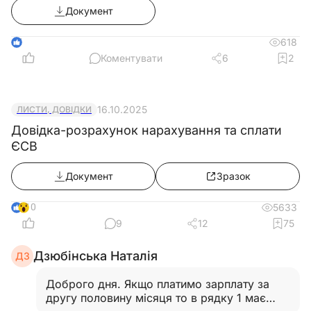
Документ
них податку, а також сум нарахованого ЄВ
для податкових агентів, які є ФОП та або
1
618
особами, які провадять незалежну
Коментувати
6
2
профдіяльність
16.10.2025
ЛИСТИ, ДОВІДКИ
Довідка-розрахунок нарахування та сплати
ЄСВ
Документ
Зразок
10
5633
9
12
75
Дзюбінська Наталія
ДЗ
Доброго дня. Якщо платимо зарплату за
другу половину місяця то в рядку 1 має