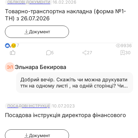
16.02.2026
ОБЛІКОВІ ДОКУМЕНТИ
Товарно-транспортна накладна (форма №1-
ТН) з 26.07.2026
Документ
17
9936
5
27
30
Эльнара Бекирова
ЭЛ
Добрий вечір. Скажіть чи можна друкувати
ттн на одному листі , на одній сторінці? Чи
потрібно все ж зворотній бік?…
Ще
10.07.2023
ПОСАДОВІ ІНСТРУКЦІЇ
Посадова інструкція директора фінансового
Документ