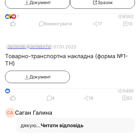
Документ
Зразок
11
6592
Коментувати
17
10
07.01.2025
ОБЛІКОВІ ДОКУМЕНТИ
Товарно-транспортна накладна (форма №1-
ТН)
Документ
3
5496
4
18
82
Саган Галина
СА
дякую…
Читати відповідь