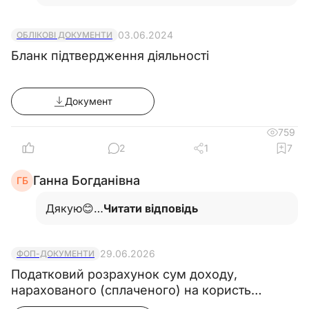
03.06.2024
ОБЛІКОВІ ДОКУМЕНТИ
Бланк підтвердження діяльності
Документ
759
2
1
7
Ганна Богданівна
ГБ
Дякую😊…
Читати відповідь
29.06.2026
ФОП-ДОКУМЕНТИ
Податковий розрахунок сум доходу,
нарахованого (сплаченого) на користь
платників податків - ФО, і сум утриманого з