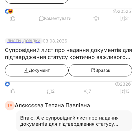
5
20525
Коментувати
1
31
03.08.2026
ЛИСТИ, ДОВІДКИ
Супровідний лист про надання документів для
підтвердження статусу критично важливого
підприємства
Документ
Зразок
6
2326
2
7
13
Алєксєєва Тетяна Павлівна
ТА
Вітаю. А є супровідний лист про надання
документів для підтвердження статусу
критично важливого підприємства
Резидента Дія Сіті?…
Читати відповідь