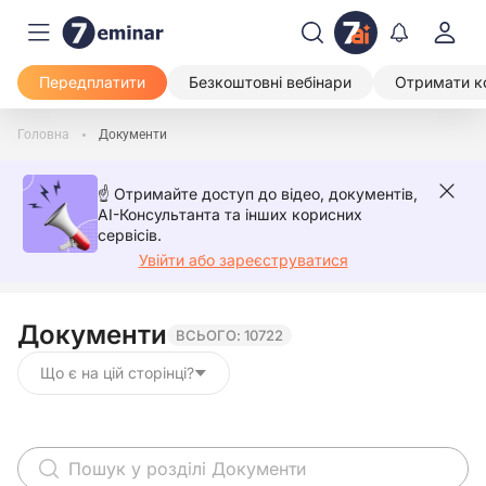
Передплатити
Безкоштовні вебінари
Отримати к
Головна
Документи
☝️ Отримайте доступ до відео, документів,
AI-Консультанта та інших корисних
сервісів.
Увійти або зареєструватися
Документи
ВСЬОГО: 10722
Що є на цій сторінці?