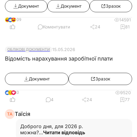
Документ
Документ
Зразок
КМУ від 30.07.2025 №916))
109
14591
Коментувати
24
81
15.05.2026
ОБЛІКОВІ ДОКУМЕНТИ
Відомість нарахування заробітної плати
Документ
Зразок
40
9520
4
24
77
Таїсія
ТА
Доброго дня, для 2026 р.
можна?…
Читати відповідь