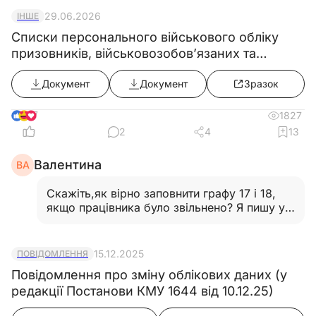
29.06.2026
ІНШЕ
Списки персонального військового обліку
призовників, військовозобов’язаних та
резервістів ((додаток 5) в редакції постанови
Документ
Документ
Зразок
КМУ від 10.06.2026 №812)
7
1827
2
4
13
Валентина
ВА
Скажіть,як вірно заповнити графу 17 і 18,
якщо працівника було звільнено? Я пишу у
графі 17 "Звільнено з роботи 31.05.2026,
наказ № 92-К від 29.05.2026", а у графі 18
реквізити повідомлення "від якого числа і
15.12.2025
ПОВІДОМЛЕННЯ
номер". Я невірно це
Повідомлення про зміну облікових даних (у
заповнюю?…
Читати відповідь
редакції Постанови КМУ 1644 від 10.12.25)