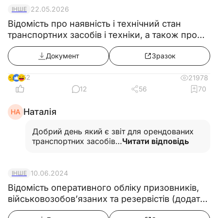
22.05.2026
ІНШЕ
Відомість про наявність і технічний стан
транспортних засобів і техніки, а також про
громадян, які працюють на підприємстві, в
Документ
Зразок
установі та організації на таких транспортних
засобах і техніці
52
21978
12
56
70
Наталія
НА
Добрий день який є звіт для орендованих
транспортних засобів…
Читати відповідь
10.06.2024
ІНШЕ
Відомість оперативного обліку призовників,
військовозобов’язаних та резервістів (додаток
12) з 18.05.2024