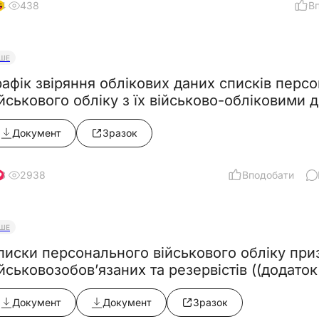
438
В
4
НШЕ
рафік звіряння облікових даних списків перс
ійськового обліку з їх військово-обліковими
Документ
Зразок
2938
Вподобати
8
НШЕ
писки персонального військового обліку приз
йськовозобов’язаних та резервістів ((додаток 
останови КМУ від 10.06.2026 №812)
Документ
Документ
Зразок