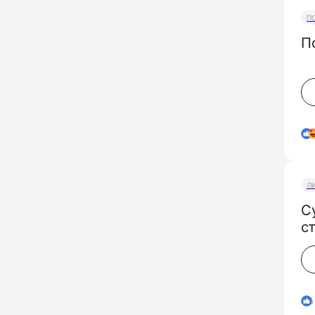
П
П
Л
С
с
6