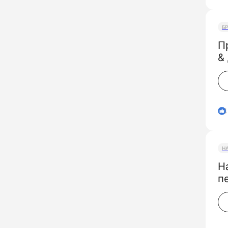
Б
П
4
Н
Н
п