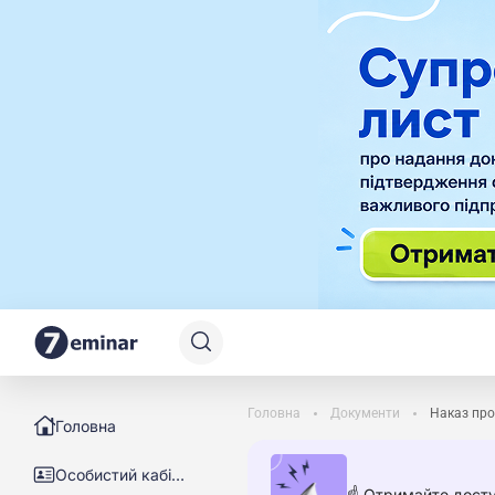
Головна
Документи
Наказ про
Головна
Особистий кабінет
☝️ Отримайте досту