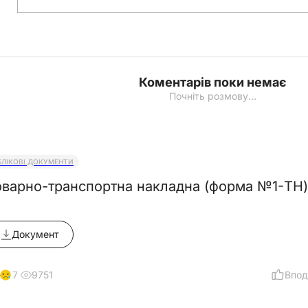
Коментарів поки немає
Почніть розмову…
БЛІКОВІ ДОКУМЕНТИ
оварно-транспортна накладна (форма №1-ТН) 
Документ
9751
Впод
17