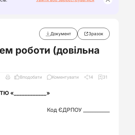
Документ
Зразок
ем роботи (довільна
Вподобати
Коментувати
14
31
 «____________
»
Код ЄДРПОУ ___________