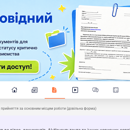
 прийняття за основним місцем роботи (довільна форма)
п до відео, документів, AI-Консультанта та інших корисних серві