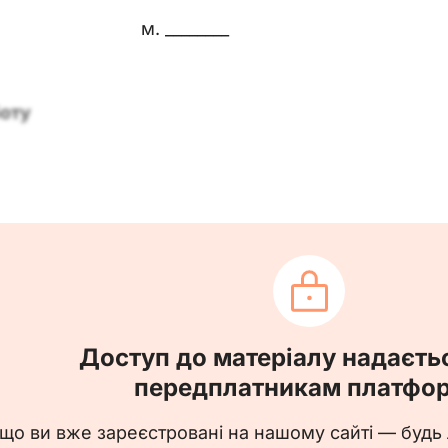
м. ________
боту
____ на посаду _________________________________
 з ____________ 20__ р. з посадовим окладом _______
Доступ до матеріалу надаєть
передплатникам платфо
__________ від __.__.20__, зареєстрована за № __.
що ви вже зареєстровані на нашому сайті — будь