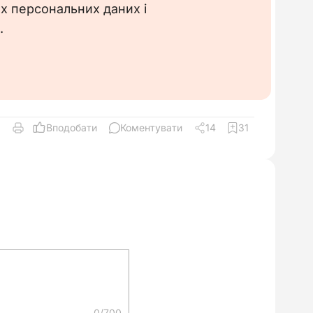
их персональних даних і
____________
.
Документ
Зразок
Вподобати
Коментувати
14
31
0/700