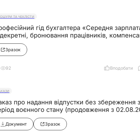
РОШУРИ ТА ЧЕКЛІСТИ
рофесійний гід бухгалтера «Середня зарплата
& декретні, бронювання працівників,
Зразок
92
Вподобати
АКАЗИ
аказ про надання відпустки без збереження з
еріод воєнного стану (продовження з 02.08.2
Документ
Зразок