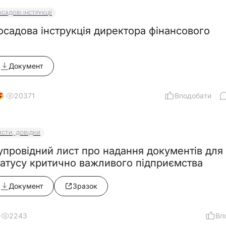
ОСАДОВІ ІНСТРУКЦІЇ
осадова інструкція директора фінансового
Документ
20371
Вподобати
5
ИСТИ, ДОВІДКИ
упровідний лист про надання документів для
татусу критично важливого підприємства
Документ
Зразок
2243
Вп