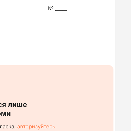
№ _____
____ за основним місцем роботи на умовах
_______ грн на місяць.
ся лише
рми
 ласка,
авторизуйтесь
.