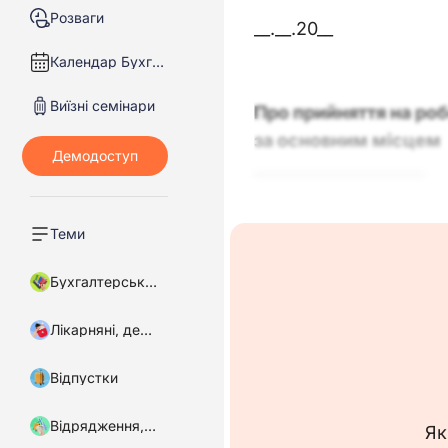
Розваги
__.__.20__
Календар Бухгалтера
Виїзні семінари
Про прийняття на ро
за основним місцем
___________________
ПРИЙНЯТИ:
Теми
_____________________
Бухгалтерський облік
повного робочого часу
Лікарняні, декретні
Відпустки
Підстава: заява ______
Відрядження, підзвітні кошти
Як