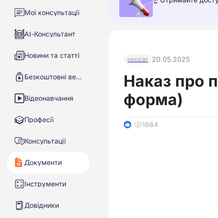
Мої консультації
АІ-Консультант
Новини та статті
20.05.2025
НАКАЗИ
Наказ про 
Безкоштовні вебінари
форма)
Відеонавчання
Професії
1664
1
Консультації
Документи
Інструменти
Довідники