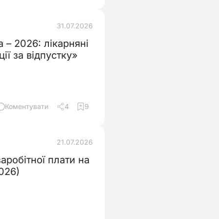
31.07.2026
 – 2026: лікарняні
 компенсації за відпустку»
Коментувати
4
9
21.07.2026
аробітної плати на
026)