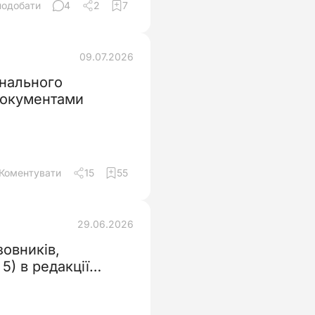
подобати
4
2
7
09.07.2026
онального
 документами
Коментувати
15
55
29.06.2026
овників,
5) в редакції