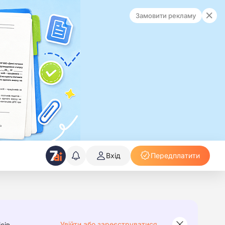
Замовити рекламу
Вхід
Передплатити
Увійти або зареєструватися
сів.