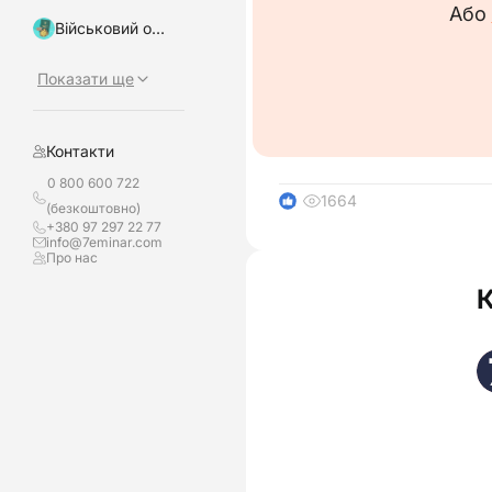
Або
Військовий облік, бронювання
Директор
Показати ще
Відмітки про ознайо
Контакти
0 800 600 722
1664
1
(безкоштовно)
+380 97 297 22 77
info@7eminar.com
Про нас