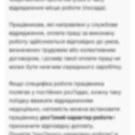
відрядження місце роботи (посада).
Працівникам, які направлені у службове
відрядження, оплата праці за виконану
роботу здійснюється відповідно до умов,
визначених трудовим або колективним
договором, і розмір такої оплати праці не
може бути нижчим середнього заробітку.
Якщо специфіка роботи працівника
полягає у постійних роз’їздах, кожну таку
поїздку вважати відрядженням
недоцільно, натомість можна встановити
працівнику
роз’їзний характер роботи
і
призначити відповідну доплату
.
Поняття "роз’їзного характеру роботи" в