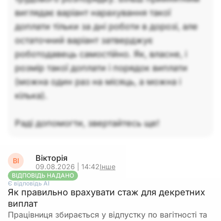
виглядає варіант нарахування такої
доплати тільки за дні роботи в дорозі, але
остаточний варіант затверджує
роботодавець самостійно. Як, власне, і
розмір такої доплати і порядок виплати
(можна один раз на місяць, а можна і
кілька).
Раді допомогти, звертайтесь ще!
Вікторія
ВІ
09.08.2026 | 14:42
Інше
ВІДПОВІДЬ НАДАНО
Є відповідь АІ
Як правильно врахувати стаж для декретних
виплат
Працівниця збирається у відпустку по вагітності та