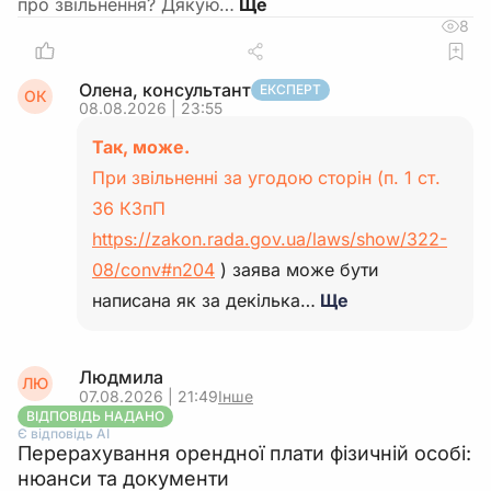
про звільнення? Дякую…
8
Олена, консультант
ЕКСПЕРТ
ОК
08.08.2026 | 23:55
Так, може.
При звільненні за угодою сторін (п. 1 ст.
36 КЗпП
https://zakon.rada.gov.ua/laws/show/322-
08/conv#n204
) заява може бути
написана як за декілька…
Ще
Людмила
ЛЮ
07.08.2026 | 21:49
Інше
ВІДПОВІДЬ НАДАНО
Є відповідь АІ
Перерахування орендної плати фізичній особі:
нюанси та документи