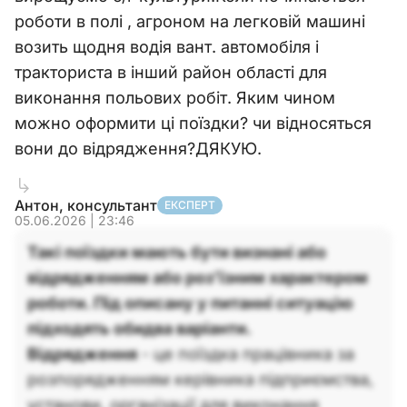
роботи в полі , агроном на легковій машині
возить щодня водія вант. автомобіля і
тракториста в інший район області для
виконання польових робіт. Яким чином
можно оформити ці поїздки? чи відносяться
вони до відрядження?ДЯКУЮ.
Антон, консультант
ЕКСПЕРТ
05.06.2026 | 23:46
Такі поїздки мають бути визнані або
відрядженням або роз’їзним характером
роботи. Під описану у питанні ситуацію
підходять обидва варіанти.
Відрядження
- це поїздка працівника за
розпорядженням керівника підприємства,
установи, організації для виконання