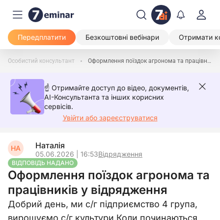
Передплатити
Безкоштовні вебінари
Отримати к
Особистий консультант
Оформлення поїздок агронома та працівників у відрядження
☝️ Отримайте доступ до відео, документів,
AI-Консультанта та інших корисних
сервісів.
Увійти або зареєструватися
Наталія
НА
05.06.2026 | 16:53
Відрядження
ВІДПОВІДЬ НАДАНО
Оформлення поїздок агронома та
працівників у відрядження
Добрий день, ми с/г підприємство 4 група,
вирощуємо с/г культури.Коли починаються