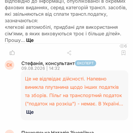
Відповідно до інформації, опублікованої в окремих
фахових виданнях, серед категорій трансп. засобів,
які звільняються від сплати трансп.податку,
зазначаються:
«легкові автомобілі, придбані для використання
сім’ями, в яких виховуються троє і більше дітей».
Прошу…
6
Стефанія, консультант
ЕКСПЕРТ
СК
09.08.2026 | 14:32
Це не відпвідає дійсності. Напевно
виникла плутанина щодо інших податків
та зборів. Пільг на транспортний податок
("податок на розкіш") - немає. В Україні…
Ще
Пашкутська Наталія Зіновіївна