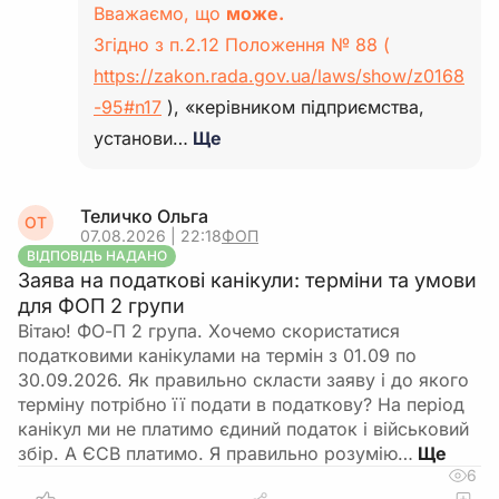
Вважаємо, що
може.
Згідно з п.2.12 Положення № 88 (
https://zakon.rada.gov.ua/laws/show/z0168
-95#n17
), «керівником підприємства,
установи…
Ще
Теличко Ольга
ОТ
07.08.2026 | 22:18
ФОП
ВІДПОВІДЬ НАДАНО
Заява на податкові канікули: терміни та умови
для ФОП 2 групи
Вітаю! ФО-П 2 група. Хочемо скористатися
податковими канікулами на термін з 01.09 по
30.09.2026. Як правильно скласти заяву і до якого
терміну потрібно її подати в податкову? На період
канікул ми не платимо єдиний податок і військовий
збір. А ЄСВ платимо. Я правильно розумію…
6