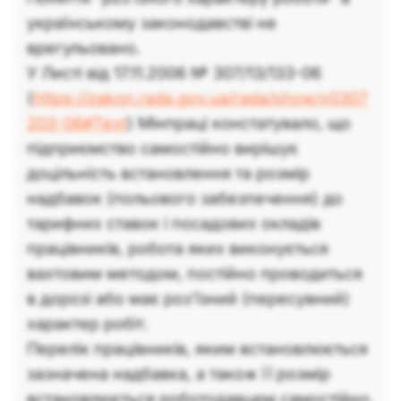
українському законодавстві не
врегульовано.
У Листі від 17.11.2006 № 307/13/133-06
(
https://zakon.rada.gov.ua/rada/show/v0307
203-06#Text
) Мінпраці констатувало, що
підприємство самостійно вирішує
доцільність встановлення та розмір
надбавок (польового забезпечення) до
тарифних ставок і посадових окладів
працівників, робота яких виконується
вахтовим методом, постійно проводиться
в дорозі або має роз'їзний (пересувний)
характер робіт.
Перелік працівників, яким встановлюється
зазначена надбавка, а також її розмір
встановлюється роботодавцем самостійно.