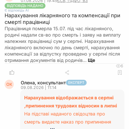
07.08.2026 | 19:45
ЄСВ, ПДФО, ВЗ
ВІДПОВІДЬ НАДАНО
Є відповідь АІ
Нарахування лікарняного та компенсації при
смерті працівниці
Працівниця померла 15.07. під час лікарняного,
родичі надали св-во про смерть і заяву на виплату
належних працівниці сум у серпні. Нарахування
лікарняного включно по день смерті, нарахування
компенсації за відпустку проведено у серпні після
отримання документів від родичів…
6
Олена, консультант
ЕКСПЕРТ
ОК
09.08.2026 | 11:14
Нарахування відображається в серпні
,припинення трудових відносин в липні
На підставі наданого свідоцтва про
смерть видаєте наказ про припинення