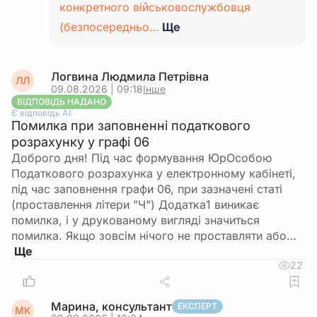
конкретного військовослужбовця
(безпосередньо…
Ще
Логвина Людмила Петрівна
ЛЛ
09.08.2026 | 09:18
Інше
ВІДПОВІДЬ НАДАНО
Є відповідь АІ
Помилка при заповненні податкового
розрахунку у графі 06
Доброго дня! Під час формування ЮрОсобою
Податкового розрахунка у електронному кабінеті,
під час заповнення графи 06, при зазначені статі
(проставлення літери "Ч") Додатка1 виникає
помилка, і у друкованому вигляді значиться
помилка. Якщо зовсім нічого не проставляти або…
22
Марина, консультант
ЕКСПЕРТ
МК