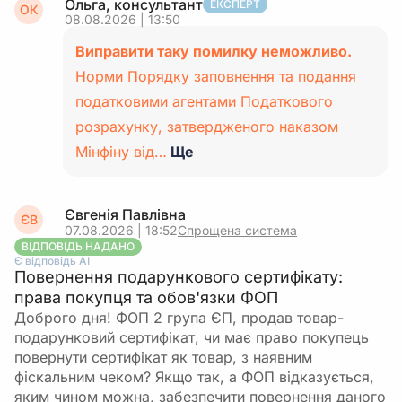
Ольга, консультант
ЕКСПЕРТ
ОК
08.08.2026 | 13:50
Виправити таку помилку неможливо.
Норми Порядку заповнення та подання
податковими агентами Податкового
розрахунку, затвердженого наказом
Мінфіну від…
Ще
Євгенія Павлівна
ЄВ
07.08.2026 | 18:52
Спрощена система
ВІДПОВІДЬ НАДАНО
Є відповідь АІ
Повернення подарункового сертифікату:
права покупця та обов'язки ФОП
Доброго дня! ФОП 2 група ЄП, продав товар-
подарунковий сертифікат, чи має право покупець
повернути сертифікат як товар, з наявним
фіскальним чеком? Якщо так, а ФОП відказується,
яким чином можна, забезпечити повернення даного