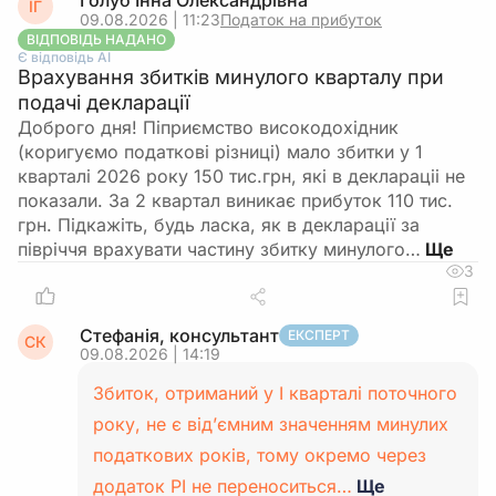
Голуб Інна Олександрівна
ІГ
09.08.2026 | 11:23
Податок на прибуток
ВІДПОВІДЬ НАДАНО
Є відповідь АІ
Врахування збитків минулого кварталу при
подачі декларації
Доброго дня! Піприємство високодохідник
(коригуємо податкові різниці) мало збитки у 1
кварталі 2026 року 150 тис.грн, які в деклараціі не
показали. За 2 квартал виникає прибуток 110 тис.
грн. Підкажіть, будь ласка, як в декларації за
півріччя врахувати частину збитку минулого…
3
Стефанія, консультант
ЕКСПЕРТ
СК
09.08.2026 | 14:19
Збиток, отриманий у І кварталі поточного
року, не є від’ємним значенням минулих
податкових років, тому окремо через
додаток РІ не переноситься…
Ще