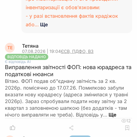
інвентаризації є обов’язковим:
- у разі встановлення фактів крадіжок
або…
Ще
Тетяна
ТЕ
07.08.2026 | 19:04
ЄСВ, ПДФО, ВЗ
ВІДПОВІДЬ НАДАНО
Є відповідь АІ
Виправлення звітності ФОП: нова юрадреса та
податкові нюанси
Вітаю. ФОП подав об"єднану звітність за 2 кв.
2026р. помісячно до 17.07.26. Помилково забули
вказати нову юрадресу (адреса змінилася у травні
2026р). Зараз спробували подати нову звітну за 2
квартал з заповненою шапкою (без додатків - там
нічого виправляти не треба). Відповідь у…
12