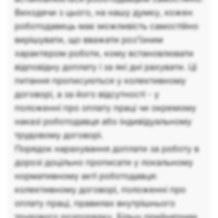
Виходячи з цього, на нашу думку, кожен
роботодавець має можливість самостійно
вирішувати, що вважати роз’їзним
характером роботи, кому встановлювати
відповідну доплату і за які дні рахувати. Ці
питання прописуються у колективному
договорі, а за його відсутності - у
положенні про оплату праці чи окремому
наказі роботодавця або індивідуальному
трудовому договорі.
Порядок нарахування доплати за роботу в
дорозі доцільно прописати у локальному
нормативному акті роботодавця:
колективному договорі, положенні про
оплату праці, правилах внутрішнього
трудового розпорядку. Більш прийнятним