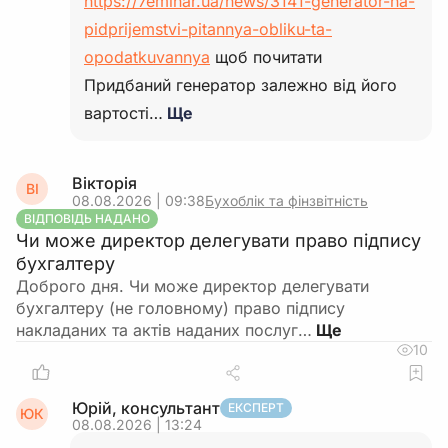
https://7eminar.ua/news/3141-generator-na-
pidprijemstvi-pitannya-obliku-ta-
opodatkuvannya
щоб почитати
Придбаний генератор залежно від його
вартості…
Ще
Вікторія
ВІ
08.08.2026 | 09:38
Бухоблік та фінзвітність
ВІДПОВІДЬ НАДАНО
Чи може директор делегувати право підпису
бухгалтеру
Доброго дня. Чи може директор делегувати
бухгалтеру (не головному) право підпису
накладаних та актів наданих послуг…
10
Юрій, консультант
ЕКСПЕРТ
ЮК
08.08.2026 | 13:24