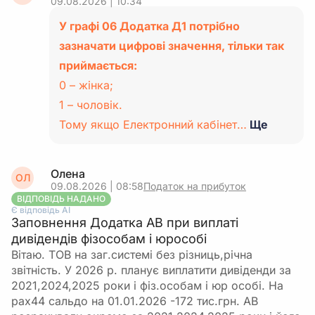
09.08.2026 | 10:34
У графі 06 Додатка Д1 потрібно
зазначати цифрові значення, тільки так
приймається:
0 – жінка;
1 – чоловік.
Тому якщо Електронний кабінет…
Ще
Олена
ОЛ
09.08.2026 | 08:58
Податок на прибуток
ВІДПОВІДЬ НАДАНО
Є відповідь АІ
Заповнення Додатка АВ при виплаті
дивідендів фізособам і юрособі
Вітаю. ТОВ на заг.системі без різниць,річна
звітність. У 2026 р. планує виплатити дивіденди за
2021,2024,2025 роки і фіз.особам і юр особі. На
рах44 сальдо на 01.01.2026 -172 тис.грн. АВ