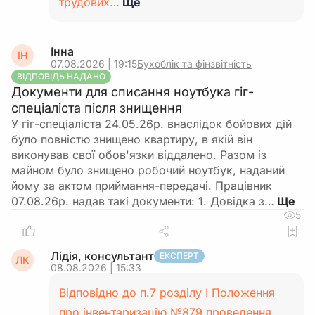
трудових…
Ще
Інна
ІН
07.08.2026 | 19:15
Бухоблік та фінзвітність
ВІДПОВІДЬ НАДАНО
Документи для списання ноутбука гіг-
спеціаліста після знищення
У гіг-спеціаліста 24.05.26р. внаслідок бойових дій
було повністю знищено квартиру, в якій він
виконував свої обов'язки віддалено. Разом із
майном було знищено робочий ноутбук, наданий
йому за актом приймання-передачі. Працівник
07.08.26р. надав такі документи: 1. Довідка з…
5
Лідія, консультант
ЕКСПЕРТ
ЛК
08.08.2026 | 15:33
Відповідно до п.7 розділу І Положення
про інвентаризацію №879 проведення