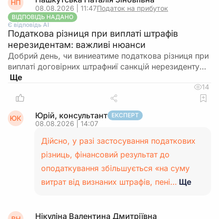
НП
08.08.2026 | 11:47
Податок на прибуток
ВІДПОВІДЬ НАДАНО
Є відповідь АІ
Податкова різниця при виплаті штрафів
нерезидентам: важливі нюанси
Добрий день, чи виниеатиме податкова різниця при
виплаті договірних штрафниї санкцій нерезиденту…
14
Юрій, консультант
ЕКСПЕРТ
ЮК
08.08.2026 | 14:07
Дійсно, у разі застосування податкових
різниць, фінансовий результат до
оподаткування збільшується «на суму
витрат від визнаних штрафів, пені…
Ще
Нікуліна Валентина Дмитріївна
ВН