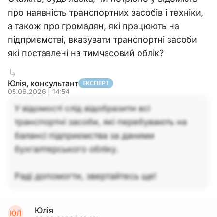
про наявність транспортних засобів і техніки,
а також про громадян, які працюють на
підприємстві, вказувати транспортні засоби
які поставлені на тимчасовий облік?
Юлія, консультант
ЕКСПЕРТ
05.06.2026 | 14:54
У відомості слід відобразити всі
транспортні засоби, які перебувають на
балансі підприємства за даними
бухгалтерського обліку.
Раді допомогти, звертайтесь ще!
Юлія
ЮЛ