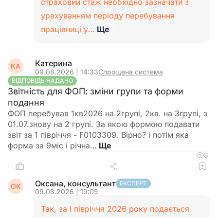
страховий стаж необхідно зазначати з
урахуванням періоду перебування
працівниці у…
Ще
Катерина
КА
09.08.2026 | 14:33
Спрощена система
ВІДПОВІДЬ НАДАНО
Звітність для ФОП: зміни групи та форми
подання
ФОП перебував 1кв2026 на 2групі, 2кв. на 3групі, з
01.07.знову на 2 групі. За якою формою подавати
звіт за 1 півріччя - F0103309. Вірно? і потім яка
форма за 9міс і річна…
8
Оксана, консультант
ЕКСПЕРТ
ОК
09.08.2026 | 19:05
Так, за І півріччя 2026 року подається