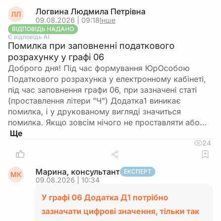
Логвина Людмила Петрівна
ЛЛ
09.08.2026 | 09:18
Інше
ВІДПОВІДЬ НАДАНО
Є відповідь АІ
Помилка при заповненні податкового
розрахунку у графі 06
Доброго дня! Під час формування ЮрОсобою
Податкового розрахунка у електронному кабінеті,
під час заповнення графи 06, при зазначені статі
(проставлення літери "Ч") Додатка1 виникає
помилка, і у друкованому вигляді значиться
помилка. Якщо зовсім нічого не проставляти або…
24
Марина, консультант
ЕКСПЕРТ
МК
09.08.2026 | 10:34
У графі 06 Додатка Д1 потрібно
зазначати цифрові значення, тільки так