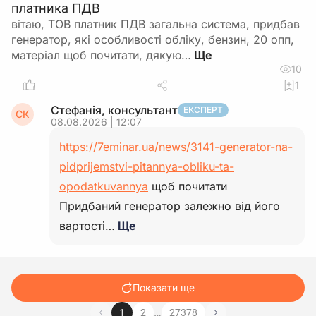
платника ПДВ
вітаю, ТОВ платник ПДВ загальна система, придбав
генератор, які особливості обліку, бензин, 20 опп,
матеріал щоб почитати, дякую…
10
1
Стефанія, консультант
ЕКСПЕРТ
СК
08.08.2026 | 12:07
https://7eminar.ua/news/3141-generator-na-
pidprijemstvi-pitannya-obliku-ta-
opodatkuvannya
щоб почитати
Придбаний генератор залежно від його
вартості…
Ще
Показати ще
…
1
2
27378