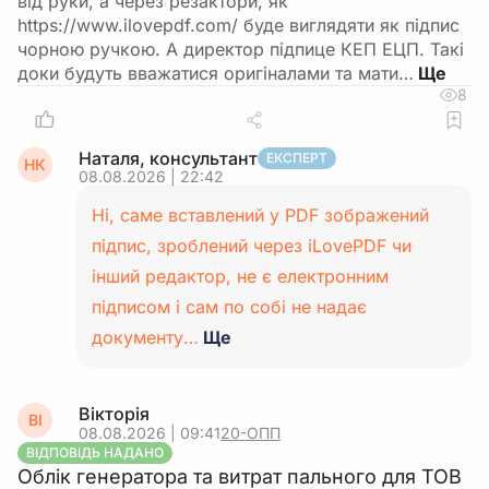
від руки, а через резактори, як
https://www.ilovepdf.com/ буде виглядяти як підпис
чорною ручкою. А директор підпице КЕП ЕЦП. Такі
доки будуть вважатися оригіналами та мати…
8
Наталя, консультант
ЕКСПЕРТ
НК
08.08.2026 | 22:42
Ні, саме вставлений у PDF зображений
підпис, зроблений через iLovePDF чи
інший редактор, не є електронним
підписом і сам по собі не надає
документу…
Ще
Вікторія
ВІ
08.08.2026 | 09:41
20-ОПП
ВІДПОВІДЬ НАДАНО
Облік генератора та витрат пального для ТОВ