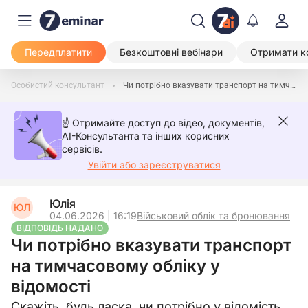
Передплатити
Безкоштовні вебінари
Отримати к
Особистий консультант
Чи потрібно вказувати транспорт на тимчасовому обліку у відомості
☝️ Отримайте доступ до відео, документів,
AI-Консультанта та інших корисних
сервісів.
Увійти або зареєструватися
Юлія
ЮЛ
04.06.2026 | 16:19
Військовий облік та бронювання
ВІДПОВІДЬ НАДАНО
Чи потрібно вказувати транспорт
на тимчасовому обліку у
відомості
Скажіть, будь ласка, чи потрібно у відомість