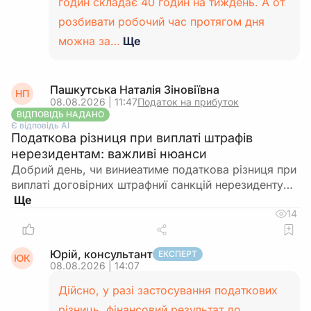
годин складає 40 годин на тиждень. А от
розбивати робочий час протягом дня
можна за…
Ще
Пашкутська Наталія Зіновіївна
НП
08.08.2026 | 11:47
Податок на прибуток
ВІДПОВІДЬ НАДАНО
Є відповідь АІ
Податкова різниця при виплаті штрафів
нерезидентам: важливі нюанси
Добрий день, чи виниеатиме податкова різниця при
виплаті договірних штрафниї санкцій нерезиденту…
14
Юрій, консультант
ЕКСПЕРТ
ЮК
08.08.2026 | 14:07
Дійсно, у разі застосування податкових
різниць, фінансовий результат до