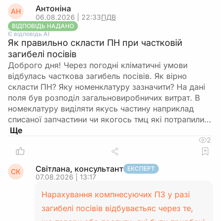
Антоніна
АН
06.08.2026 | 22:33
ПДВ
ВІДПОВІДЬ НАДАНО
Є відповідь АІ
Як правильно скласти ПН при частковій
загибелі посівів
Доброго дня! Через погодні кліматичні умови
відбулась часткова загибель посівів. Як вірно
скласти ПН? Яку номенклатуру зазначити? На дані
поля був розподіл загальновиробничих витрат. В
номеклатуру виділяти якусь частину наприклад
списаної запчастини чи якогось тмц які потрапили…
2
Світлана, консультант
ЕКСПЕРТ
СК
07.08.2026 | 13:17
Нарахування компнесуючих ПЗ у разі
загибелі посівів відбуваєтьяс через те,