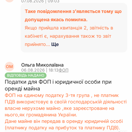
07.08.2026 | 09:03
Таке повідомлення з’являється тому що
допущена якась помилка.
Якщо прийшла квитанція 2, звітність в
кабінеті є, нарахування також то звіт
прийнято…
Ще
Ольга Миколаївна
ОМ
06.08.2026 | 18:13
ФОП
ВІДПОВІДЬ НАДАНО
Податки для ФОП і юридичної особи при
оренді майна
ФОП на єдиному податку 3-тя група , не платник
ПДВ використовує в своїй господарській діяльності
власне нерухоме майно ,яке зареєстроване на
нього,як громадянина України.
Дане майне він передав в оренду юридичній особі
(платнику податку на прибуток та платнику ПДВ).