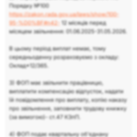
Порядку №100
https://zakon.rada.gov.ua/laws/show/100-
95-%D0%BF#n42-
12 місяців перед
місяцем звільнення: 01.06.2025-31.05.2026.
В цьому період виплат немає, тому
середньоденну розраховуємо з окладу:
Оклад*12/365.
3) ФОП має звільнити працівницю,
виплатити компенсацію відпусток, надати
їй повідомлення про виплату, копію наказу
про звільнення, заповнити трудову книжку
(за вимогою)- ст.47 КЗпП.
4) ФОП подає квартальну об'єднану