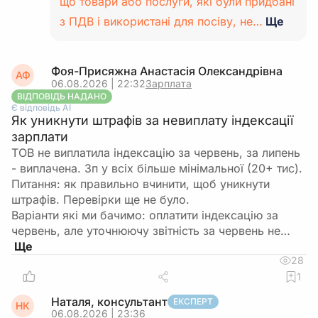
що товари або послуги, які були придбані
з ПДВ і використані для посіву, не…
Ще
Фоя-Присяжна Анастасія Олександрівна
АФ
06.08.2026 | 22:32
Зарплата
ВІДПОВІДЬ НАДАНО
Є відповідь АІ
Як уникнути штрафів за невиплату індексації
зарплати
ТОВ не виплатила індексацію за червень, за липень
- виплачена. Зп у всіх більше мінімальної (20+ тис).
Питання: як правильно вчинити, щоб уникнути
штрафів. Перевірки ще не було.
Варіанти які ми бачимо: оплатити індексацію за
червень, але уточнюючу звітність за червень не…
28
1
Наталя, консультант
ЕКСПЕРТ
НК
06.08.2026 | 23:36