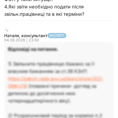
4.Які звіти необхідно подати після
звільн.працівниці та в які терміни?
Наталя, консультант
ЕКСПЕРТ
04.06.2026 | 23:50
Відповіді на питання.
1) Звільнити працівницю бажано за її
власним бажанням за ст.38 КЗпП
https://zakon.rada.gov.ua/laws/show/322-
08#n218
(поважні причини- догляд за
дитиною до досягнення нею
чотирнадцятирічного віку).
2) Розрахунковий період за нормою п.2