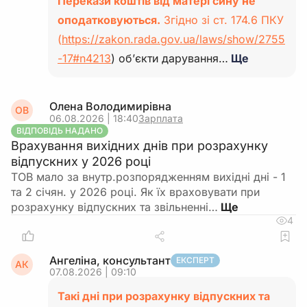
Перекази коштів від матері сину не
оподатковуються.
Згідно зі ст. 174.6 ПКУ
(
https://zakon.rada.gov.ua/laws/show/2755
-17#n4213
) об’єкти дарування…
Ще
Олена Володимирівна
ОВ
06.08.2026 | 18:40
Зарплата
ВІДПОВІДЬ НАДАНО
Врахування вихідних днів при розрахунку
відпускних у 2026 році
ТОВ мало за внутр.розпорядженням вихідні дні - 1
та 2 січян. у 2026 році. Як їх враховувати при
розрахунку відпускних та звільненні…
4
Ангеліна, консультант
ЕКСПЕРТ
АК
07.08.2026 | 09:10
Такі дні при розрахунку відпускних та