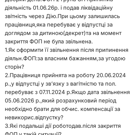
діяльність 01.06.26р. і подав ліквідаційну
звітність через Дію.При цьому залишилась
працівниця,яка перебуває у відпустці за
доглядом за дитиною(декрет)та на момент
закриття ФОП не була звільнена.
1.Як оформити її звільнення після припинення
діяльн.ФОП:за власним бажанням,за угодою
сторін?
2.Працівниця прийнята на роботу 20.06.2024
р.,у відпустці у зв’язку з вагітністю та пол.
перебуває з 07.11.2024 р.Якщо дата звільнення
05.06.2026 р.,який розрахунковий період
необхідно брати для обчис. компенсації за
невикорис.відпустку?
3.Які подальші дії роботодав.після закриття
ФОП у такій ситуації?