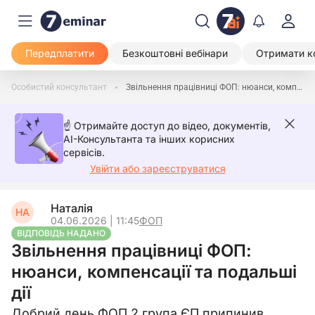
Передплатити
Безкоштовні вебінари
Отримати к
Особистий консультант
Звільнення працівниці ФОП: нюанси, компенсації та подальші дії
☝️ Отримайте доступ до відео, документів,
AI-Консультанта та інших корисних
сервісів.
Увійти або зареєструватися
Наталія
НА
04.06.2026 | 11:45
ФОП
ВІДПОВІДЬ НАДАНО
Звільнення працівниці ФОП:
нюанси, компенсації та подальші
дії
Добрий день.ФОП 2 група ЄП припинив