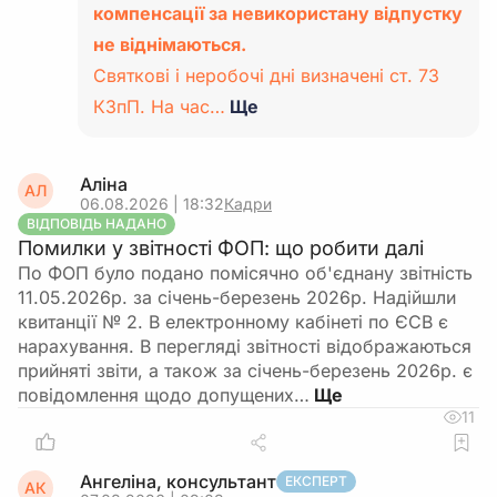
компенсації за невикористану відпустку
не віднімаються.
Святкові і неробочі дні визначені ст. 73
КЗпП. На час…
Ще
Аліна
АЛ
06.08.2026 | 18:32
Кадри
ВІДПОВІДЬ НАДАНО
Помилки у звітності ФОП: що робити далі
По ФОП було подано помісячно об'єднану звітність
11.05.2026р. за січень-березень 2026р. Надійшли
квитанції № 2. В електронному кабінеті по ЄСВ є
нарахування. В перегляді звітності відображаються
прийняті звіти, а також за січень-березень 2026р. є
повідомлення щодо допущених…
11
Ангеліна, консультант
ЕКСПЕРТ
АК