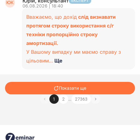
Юрій, консультант
ЕКСПЕРТ
ЮК
06.08.2026 | 18:40
Вважаємо, що дохід
слід визнавати
протягом строку використання с/г
техніки пропорційно строку
амортизації.
У Вашому випадку ми маємо справу з
цільовим…
Ще
Показати ще
…
1
2
27363