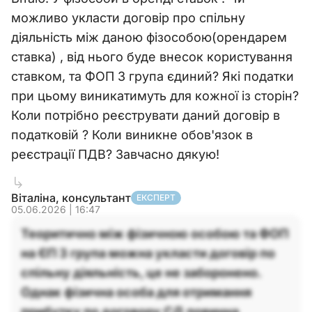
можливо укласти договір про спільну
діяльність між даною фізособою(орендарем
ставка) , від нього буде внесок користування
ставком, та ФОП 3 група єдиний? Які податки
при цьому виникатимуть для кожної із сторін?
Коли потрібно реєструвати даний договір в
податковій ? Коли виникне обов'язок в
реєстрації ПДВ? Завчасно дякую!
Віталіна, консультант
ЕКСПЕРТ
05.06.2026 | 16:47
Теоритично між фізичною особою та ФОП
на ЄП 3 група можна укласти договір по
спільну діяльність, це не заборонено.
Однак фізична особа для отримання
прибутку по договору СД повинна