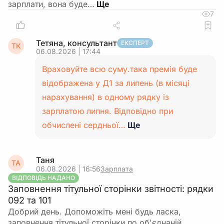
зарплати, вона буде…
7
Тетяна, консультант
ЕКСПЕРТ
ТК
06.08.2026 | 17:44
Враховуйте всю суму.така премія буде
відображена у Д1 за липень (в місяці
нарахування) в одному рядку із
зарплатою липня. Відповідно при
обчислені сердньої…
Ще
Таня
ТА
06.08.2026 | 16:56
Зарплата
ВІДПОВІДЬ НАДАНО
Заповнення тітульної сторінки звітності: рядки
092 та 101
Добрий день. Допоможіть мені будь ласка,
заповнення тітульної сторінки по об'єднаній