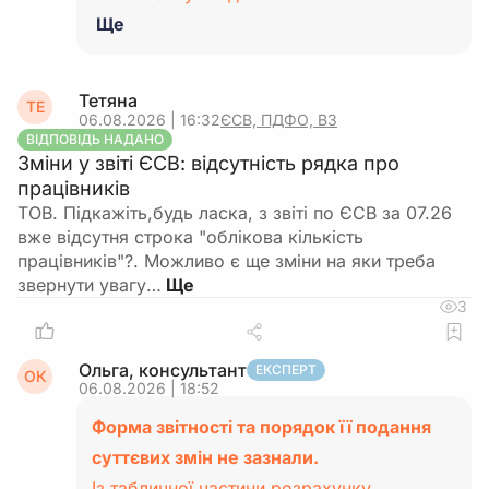
Ще
Тетяна
ТЕ
06.08.2026 | 16:32
ЄСВ, ПДФО, ВЗ
ВІДПОВІДЬ НАДАНО
Зміни у звіті ЄСВ: відсутність рядка про
працівників
ТОВ. Підкажіть,будь ласка, з звіті по ЄСВ за 07.26
вже відсутня строка "облікова кількість
працівників"?. Можливо є ще зміни на яки треба
звернути увагу…
3
Ольга, консультант
ЕКСПЕРТ
ОК
06.08.2026 | 18:52
Форма звітності та порядок її подання
суттєвих змін не зазнали.
Із табличної частини розрахунку