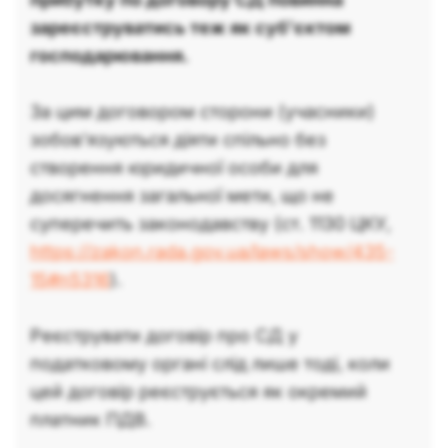
зареєструватись теж як суб’єктом
господарювання.
За цим договором сторони (учасники)
зобов’язуються діяти спільно без
створення юридичної особи для
досягнення загальної мети, що не
суперечить законодавству (ст. 1130 ЦКУ,
https://zakon.rada.gov.ua/laws/show/435-
15#n5316
).
Реєструвати договір про СД у
податковому органі слід лише тоді, коли
цей договір реєструється як окремий
платник ПДВ.