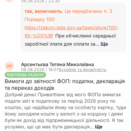
06.08.2026 | 23:30
так, включають
. Це передбачено п. 3
Порядку 100:
https://zakon.rada.gov.ua/laws/show/100-
95-%D0%BF
При обчисленні середньої
заробітної плати для оплати за…
Ще
Арсентьєва Тетяна Миколаївна
АР
06.08.2026 | 18:07
Бухоблік та фінзвітність
ВІДПОВІДЬ НАДАНО
Вимоги до звітності ФОП: податки, декларація
та переказ доходів
Добрий день! Приватбанк від мого ФОПа вимагає
подати звіт в податкову за період 2026 року по
коштах, що надійшли йому на особисту картку, туди
йому заходили кошти у валюті з-за кордону і деякі
були як дохід від підприємницької діяльності. Я так
розумію, що це має бути декларація…