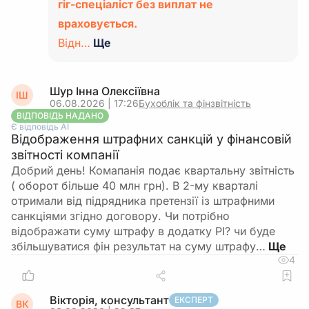
гіг-спеціаліст без виплат не
враховується.
Відн…
Ще
Шур Інна Олексіївна
ІШ
06.08.2026 | 17:26
Бухоблік та фінзвітність
ВІДПОВІДЬ НАДАНО
Є відповідь АІ
Відображення штрафних санкцій у фінансовій
звітності компанії
Добрий день! Комапанія подає квартальну звітність
( оборот більше 40 млн грн). В 2-му кварталі
отримали від підрядника претензії із штрафними
санкціями згідно договору. Чи потрібно
відображати суму штрафу в додатку РІ? чи буде
збільшуватися фін результат на суму штрафу…
4
Вікторія, консультант
ЕКСПЕРТ
ВК