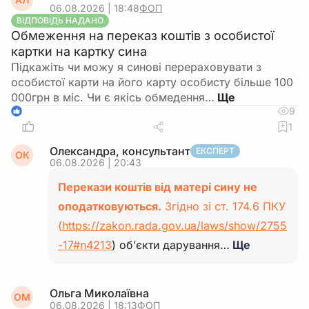
06.08.2026 | 18:48
ФОП
ВІДПОВІДЬ НАДАНО
Обмеження на переказ коштів з особистої
картки на картку сина
Підкажіть чи можу я синові перераховувати з
особистої карти на його карту особисту більше 100
000грн в міс. Чи є якісь обмедення…
9
1
1
Олександра, консультант
ЕКСПЕРТ
ОК
06.08.2026 | 20:43
Перекази коштів від матері сину не
оподатковуються.
Згідно зі ст. 174.6 ПКУ
(
https://zakon.rada.gov.ua/laws/show/2755
-17#n4213
) об’єкти дарування…
Ще
Ольга Миколаївна
ОМ
06.08.2026 | 18:13
ФОП