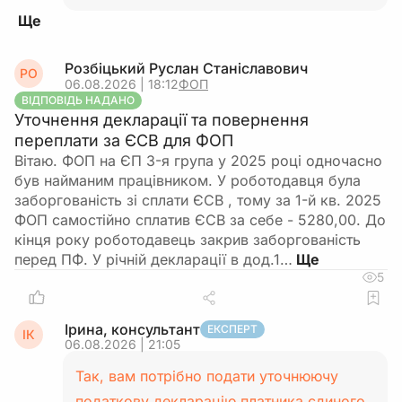
Розбіцький Руслан Станіславович
РО
06.08.2026 | 18:12
ФОП
ВІДПОВІДЬ НАДАНО
Уточнення декларації та повернення
переплати за ЄСВ для ФОП
Вітаю. ФОП на ЄП 3-я група у 2025 році одночасно
був найманим працівником. У роботодавця була
заборгованість зі сплати ЄСВ , тому за 1-й кв. 2025
ФОП самостійно сплатив ЄСВ за себе - 5280,00. До
кінця року роботодавець закрив заборгованість
перед ПФ. У річній декларації в дод.1…
5
Ірина, консультант
ЕКСПЕРТ
ІК
06.08.2026 | 21:05
Так, вам потрібно подати уточнюючу
податкову декларацію платника єдиного