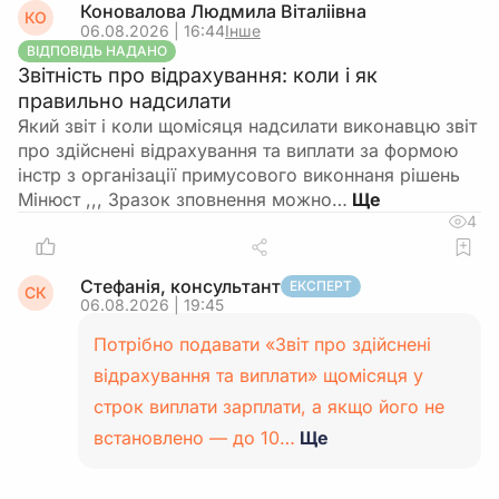
Коновалова Людмила Віталіівна
КО
06.08.2026 | 16:44
Інше
ВІДПОВІДЬ НАДАНО
Звітність про відрахування: коли і як
правильно надсилати
Який звіт і коли щомісяця надсилати виконавцю звіт
про здійснені відрахування та виплати за формою
інстр з організації примусового виконнаня рішень
Мінюст ,,, Зразок зповнення можно…
4
Стефанія, консультант
ЕКСПЕРТ
СК
06.08.2026 | 19:45
Потрібно подавати «Звіт про здійснені
відрахування та виплати» щомісяця у
строк виплати зарплати, а якщо його не
встановлено — до 10…
Ще