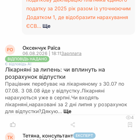
податку за 2025 рік разом із уточнюючим
Додатком 1, де відобразити нарахування
ЄСВ…
Ще
Оксенчук Раїса
РО
06.08.2026 | 18:11
Зарплата
ВІДПОВІДЬ НАДАНО
Є відповідь АІ
Лікарняні за липень: чи вплинуть на
розрахунок відпустки
Працівник перебуває на лікарняному з 30.07 по
07.08. З 08.08 йде у відпустку.Лікарняні
нарахуються уже в серпні.Чи входять
лікарняні,нараховані за 2 дні липня у розрахунок
для відпустки?Дякую…
4
Тетяна, консультант
ЕКСПЕРТ
ТК