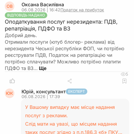
Оксана Василівна
ОВ
06.08.2026 | 16:42
Податок на прибуток
ВІДПОВІДЬ НАДАНО
Оподаткування послуг нерезидента: ПДВ,
репатріація, ПДФО та ВЗ
Добрий день.
Отримали послуги (ютуб блогер- реклама) від
нерезидента Чеської республіки ФОП, чи потрібно
реєструвати ПДВ, Податок на репатріацію чи
потрібно сплачувати? Можливо потрібно платити
ПДФО та ВЗ…
5
Юрій, консультант
ЕКСПЕРТ
ЮК
06.08.2026 | 17:39
У Вашому випадку має місце надання
послуг з реклами.
Слід мати на увазі, що місцем надання
таких послуг згідно з п.п.186.3 «б» ПКУ…