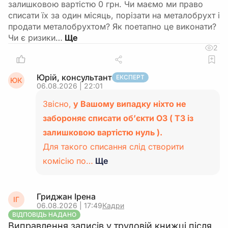
залишковою вартістю 0 грн. Чи маємо ми право
списати їх за один місяць, порізати на металобрухт і
продати металобрухтом? Як поетапно це виконати?
Чи є ризики…
2
Юрій, консультант
ЕКСПЕРТ
ЮК
06.08.2026 | 22:01
Звісно,
у Вашому випадку ніхто не
забороняє списати об’єкти ОЗ ( ТЗ із
залишковою вартістю нуль ).
Для такого списання слід створити
комісію по…
Ще
Гриджан Ірена
ІГ
06.08.2026 | 17:49
Кадри
ВІДПОВІДЬ НАДАНО
Виправлення записів у трудовій книжці після