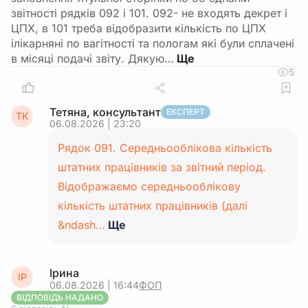
звітності рядків 092 і 101. 092- не входять декрет і
ЦПХ, в 101 треба відобразити кількість по ЦПХ
ілікарняні по вагітності та пологам які були сплачені
в місяці подачі звіту. Дякую…
5
Тетяна, консультант
ЕКСПЕРТ
ТК
06.08.2026 | 23:20
Рядок 091. Середньооблікова кількість
штатних працівників за звітний період.
Відображаємо середньооблікову
кількість штатних працівників (далі
&ndash…
Ще
Ірина
ІР
06.08.2026 | 16:44
ФОП
ВІДПОВІДЬ НАДАНО