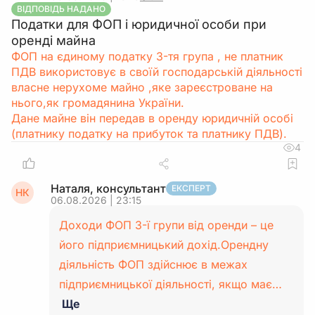
ВІДПОВІДЬ НАДАНО
Податки для ФОП і юридичної особи при
оренді майна
ФОП на єдиному податку 3-тя група , не платник
ПДВ використовує в своїй господарській діяльності
власне нерухоме майно ,яке зареєстроване на
нього,як громадянина України.
Дане майне він передав в оренду юридичній особі
(платнику податку на прибуток та платнику ПДВ).
4
Наталя, консультант
ЕКСПЕРТ
НК
06.08.2026 | 23:15
Доходи ФОП 3-ї групи від оренди – це
його підприємницький дохід.Орендну
діяльність ФОП здійснює в межах
підприємницької діяльності, якщо має…
Ще