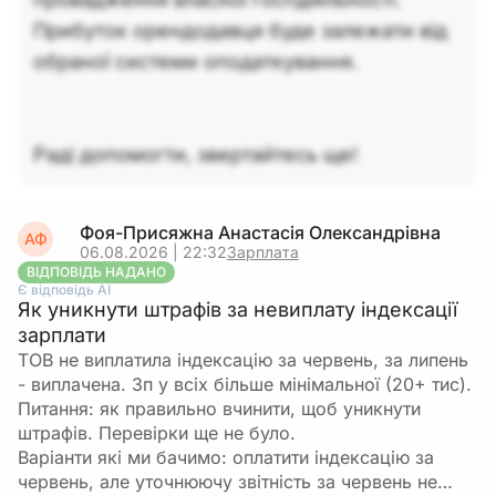
Прибуток орендодавця буде залежати від
обраної системи оподаткування.
Раді допомогти, звертайтесь ще!
Фоя-Присяжна Анастасія Олександрівна
АФ
06.08.2026 | 22:32
Зарплата
ВІДПОВІДЬ НАДАНО
Є відповідь АІ
Як уникнути штрафів за невиплату індексації
зарплати
ТОВ не виплатила індексацію за червень, за липень
- виплачена. Зп у всіх більше мінімальної (20+ тис).
Питання: як правильно вчинити, щоб уникнути
штрафів. Перевірки ще не було.
Варіанти які ми бачимо: оплатити індексацію за
червень, але уточнюючу звітність за червень не…