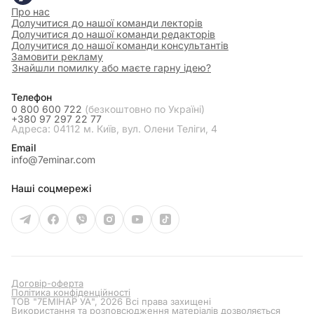
Про нас
Долучитися до нашої команди лекторів
Долучитися до нашої команди редакторів
Долучитися до нашої команди консультантів
Замовити рекламу
Знайшли помилку або маєте гарну ідею?
Телефон
0 800 600 722
(безкоштовно по Україні)
+380 97 297 22 77
Адреса: 04112 м. Київ, вул. Олени Теліги, 4
Email
info@7eminar.com
Наші соцмережі
Договір-оферта
Політика конфіденційності
ТОВ "7ЕМІНАР УА", 2026 Всі права захищені
Використання та розповсюдження матеріалів дозволяється