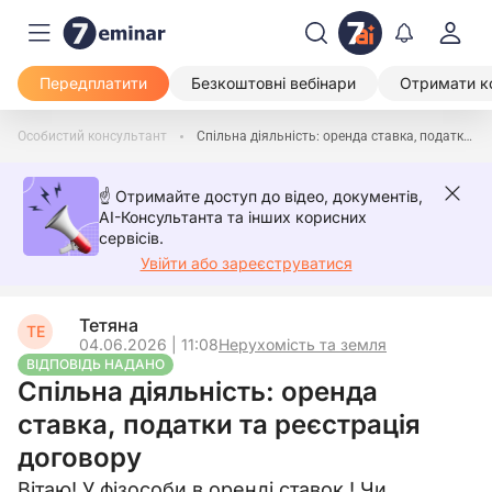
Передплатити
Безкоштовні вебінари
Отримати к
Особистий консультант
Спільна діяльність: оренда ставка, податки та реєстрація договору
☝️ Отримайте доступ до відео, документів,
AI-Консультанта та інших корисних
сервісів.
Увійти або зареєструватися
Тетяна
ТЕ
04.06.2026 | 11:08
Нерухомість та земля
ВІДПОВІДЬ НАДАНО
Спільна діяльність: оренда
ставка, податки та реєстрація
договору
Вітаю! У фізособи в оренді ставок ! Чи