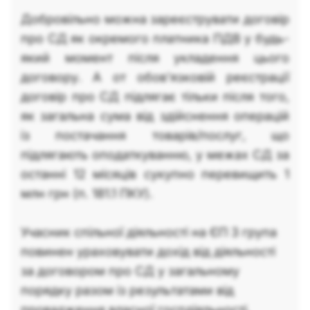
Добровільно можна зареєструвати договір
про СД як окремого платника ПДВ у будь-
який момент після укладення цього
договору. А от обов’язковій реєстрації
договір про СД підлягає тільки після того,
як загальна сума від здійснення операцій
із постачання товарів/послуг, що
підлягають оподаткуванню, у межах СД за
останні 12 місяців сукупно перевищить 1
млн грн (п. 181.1 ПКУ).
Учасник спільної діяльності на ЄП 3 група
повинен ураховувати дохід від діяльності
за договором про СД у загальному
порядку разом із результатами від
провадження власної госпдіяльності.