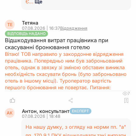
Є…
Ще
Тетяна
ТЕ
07.08.2026 | 16:37
Відрядження
ВІДПОВІДЬ НАДАНО
Відшкодування витрат працівника при
скасуванні бронювання готелю
Вітаю! ТОВ направило у закордонне відрядження
працівника. Попередньо ним був заброньований
отель, однак в звязку зі зміною обставин виникла
необхідність скасувати бронь (було заброньовано
отель в іншому місці). Туроператор вартість
першого бронювання не повертає. Питання:
7
Антон, консультант
ЕКСПЕРТ
АК
07.08.2026 | 18:48
На нашу думку, з огляду на норми пп. "а"
пп. 170.9.1 ПКУ відшкодувати такі витрати