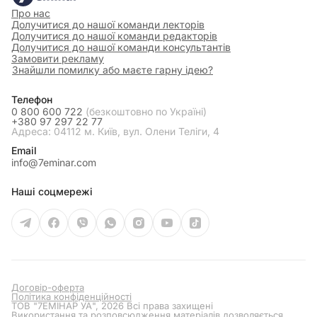
Про нас
Долучитися до нашої команди лекторів
Долучитися до нашої команди редакторів
Долучитися до нашої команди консультантів
Замовити рекламу
Знайшли помилку або маєте гарну ідею?
Телефон
0 800 600 722
(безкоштовно по Україні)
+380 97 297 22 77
Адреса: 04112 м. Київ, вул. Олени Теліги, 4
Email
info@7eminar.com
Наші соцмережі
Договір-оферта
Політика конфіденційності
ТОВ "7ЕМІНАР УА", 2026 Всі права захищені
Використання та розповсюдження матеріалів дозволяється