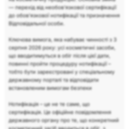
— перехід від необов'язкової сертифікації
до обов'язкової нотифікації та призначення
Відповідальної особи.
Ключова вимога, яка набуває чинності з 3
серпня 2026 року: усі косметичні засоби,
що вводитимуться в обіг після цієї дати,
повинні пройти процедуру нотифікації –
тобто бути зареєстровані у спеціальному
державному порталі та відповідати
встановленим вимогам безпеки
Нотифікація – це не те саме, що
сертифікація. Це офіційне повідомлення
державного органу про те, що конкретний
косметичний засіб вводиться в обіг, з