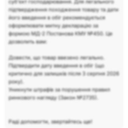
суб'єкт господарювання. Для легального
підтвердження походження товару та дати
його введення в обіг рекомендується
оформлювати митну декларацію за
формою МД-2 Постанова КМУ №450. Це
дозволить вам:
Довести, що товар ввезено легально.
Підтвердити дату введення в обіг (що
критично для залишків після 3 серпня 2026
року).
Уникнути штрафів за порушення правил
ринкового нагляду (Закон №2735).
Раді допомогти, звертайтесь ще!