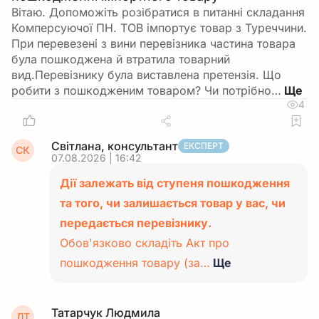
Вітаю. Допоможіть розібратися в питанні складання
Комперсуючої ПН. ТОВ імпортує товар з Туреччини.
При перевезені з вини перевізника частина товара
була пошкоджена й втратила товарний
вид.Перевізнику була виставлена претензія. Що
робити з пошкодженим товаром? Чи потрібно…
4
Світлана, консультант
ЕКСПЕРТ
СК
07.08.2026 | 16:42
Дії залежать від ступеня пошкодження
та того, чи залишається товар у вас, чи
передається перевізнику.
Обов'язково складіть Акт про
пошкодження товару (за…
Ще
Татарчук Людмила
ЛТ