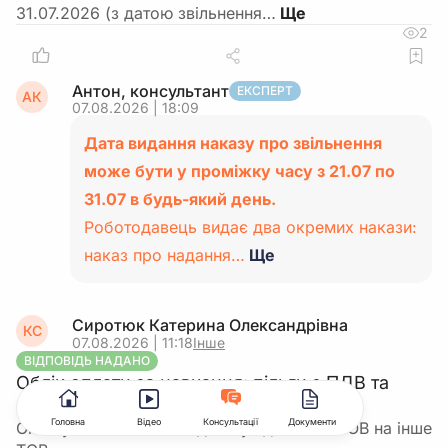
31.07.2026 (з датою звільнення…
2
Антон, консультант
ЕКСПЕРТ
АК
07.08.2026 | 18:09
Дата видання наказу про звільнення
може бути у проміжку часу з 21.07 по
31.07 в будь-який день.
Роботодавець видає два окремих накази:
наказ про надання…
Ще
Сиротюк Катерина Олександрівна
КС
07.08.2026 | 11:18
Інше
ВІДПОВІДЬ НАДАНО
Облік оплати за навчання: пільги з ПДВ та
повернення
Головна
Відео
Консультації
Документи
Оплату за навчання за дитину здійснило ТОВ на інше