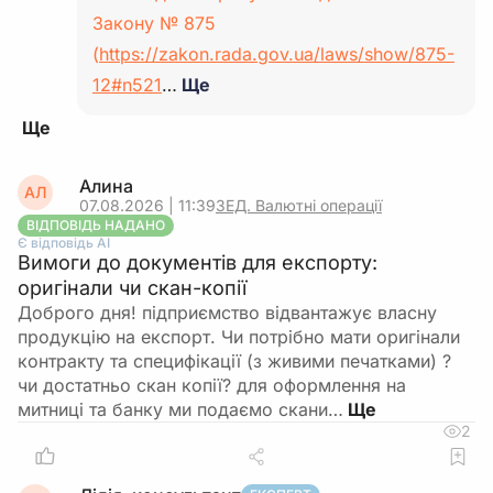
Закону № 875
(
https://zakon.rada.gov.ua/laws/show/875-
12#n521
…
Ще
Алина
АЛ
07.08.2026 | 11:39
ЗЕД. Валютні операції
ВІДПОВІДЬ НАДАНО
Є відповідь АІ
Вимоги до документів для експорту:
оригінали чи скан-копії
Доброго дня! підприємство відвантажує власну
продукцію на експорт. Чи потрібно мати оригінали
контракту та специфікації (з живими печатками) ?
чи достатньо скан копії? для оформлення на
митниці та банку ми подаємо скани…
2