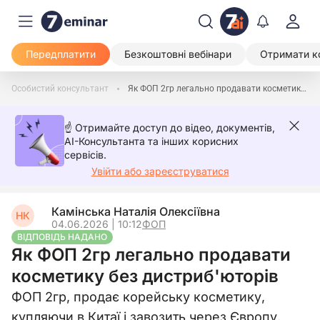
Передплатити
Безкоштовні вебінари
Отримати к
Особистий консультант
Як ФОП 2гр легально продавати косметику без дистриб'юторів
☝️ Отримайте доступ до відео, документів,
AI-Консультанта та інших корисних
сервісів.
Увійти або зареєструватися
Камінська Наталія Олексіївна
НК
04.06.2026 | 10:12
ФОП
ВІДПОВІДЬ НАДАНО
Як ФОП 2гр легально продавати
косметику без дистриб'юторів
ФОП 2гр, продає корейську косметику,
купляючи в Китаї і завозить через Європу,