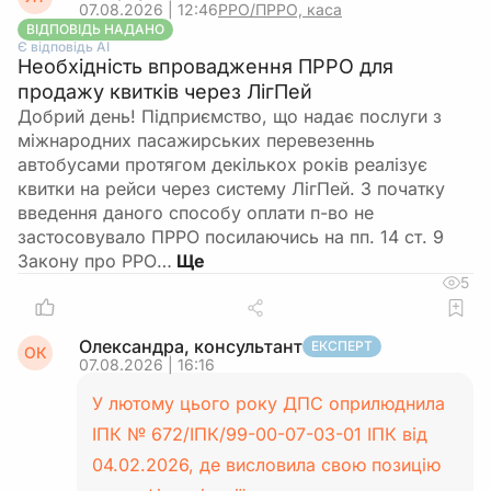
07.08.2026 | 12:46
РРО/ПРРО, каса
ВІДПОВІДЬ НАДАНО
Є відповідь АІ
Необхідність впровадження ПРРО для
продажу квитків через ЛігПей
Добрий день! Підприємство, що надає послуги з
міжнародних пасажирських перевезеннь
автобусами протягом декількох років реалізує
квитки на рейси через систему ЛігПей. З початку
введення даного способу оплати п-во не
застосовувало ПРРО посилаючись на пп. 14 ст. 9
Закону про РРО…
5
Олександра, консультант
ЕКСПЕРТ
ОК
07.08.2026 | 16:16
У лютому цього року ДПС оприлюднила
ІПК № 672/ІПК/99-00-07-03-01 ІПК від
04.02.2026, де висловила свою позицію