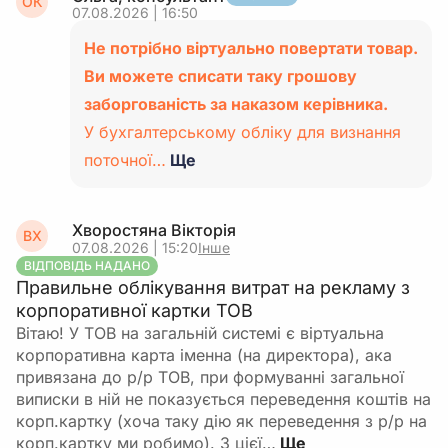
ОК
07.08.2026 | 16:50
Не потрібно віртуально повертати товар.
Ви можете списати таку грошову
заборгованість за наказом керівника.
У бухгалтерському обліку для визнання
поточної…
Ще
Хворостяна Вікторія
ВХ
07.08.2026 | 15:20
Інше
ВІДПОВІДЬ НАДАНО
Правильне облікування витрат на рекламу з
корпоративної картки ТОВ
Вітаю! У ТОВ на загальній системі є віртуальна
корпоративна карта іменна (на директора), ака
привязана до р/р ТОВ, при формуванні загальної
виписки в ній не показується переведення коштів на
корп.картку (хоча таку дію як переведення з р/р на
корп.картку ми робимо). З цієї…