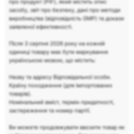
про продукт (PIF), який містить опис
засобу, звіт про безпеку, дані про методи
виробництва (відповідність GMP) та докази
заявленої ефективності.
Після 3 серпня 2026 року на кожній
одиниці товару має бути маркування
українською мовою, що містить:
Назву та адресу Відповідальної особи.
Країну походження (для імпортованих
товарів).
Номінальний вміст, термін придатності,
застереження та номер партії.
Ви можете продовжувати ввозити товар як