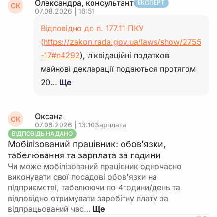
Олександра, консультант
ЕКСПЕРТ
ОК
07.08.2026 | 16:51
Відповідно до п. 177.11 ПКУ
(
https://zakon.rada.gov.ua/laws/show/2755
-17#n4292
), ліквідаційні податкові
майнові декларації подаються протягом
20…
Ще
Оксана
ОК
07.08.2026 | 13:10
Зарплата
ВІДПОВІДЬ НАДАНО
Мобілізований працівник: обов'язки,
табелювання та зарплата за години
Чи може мобілізований працівник одночасно
виконувати свої посадові обов'язки на
підприємстві, табелюючи по 4години/день та
відповідно отримувати заробітну плату за
відпрацьований час…