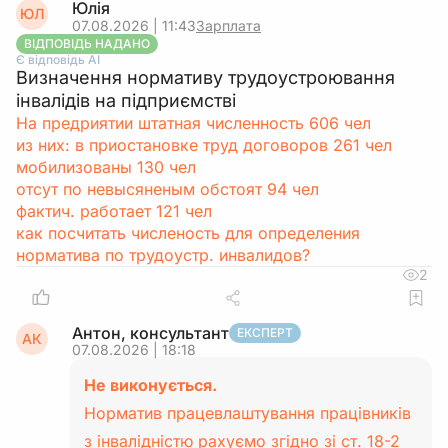
Юлія
ЮЛ
07.08.2026 | 11:43
Зарплата
ВІДПОВІДЬ НАДАНО
Є відповідь АІ
Визначення нормативу трудоустроювання
інвалідів на підприємстві
На предриятии штатная численность 606 чел
из них: в приостановке труд договоров 261 чел
мобилизованы 130 чел
отсут по невысяненым обстоят 94 чел
фактич. работает 121 чел
как посчитать численость для определения
норматива по трудоустр. инвалидов?
2
Антон, консультант
ЕКСПЕРТ
АК
07.08.2026 | 18:18
Не виконується.
Норматив працевлаштування працівників
з інвалідністю рахуємо згідно зі ст. 18-2