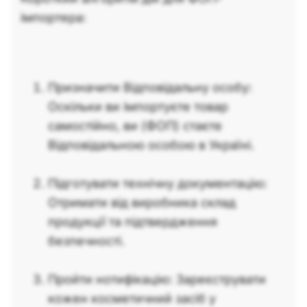
імпортера:
Призначити Відповідальну особу:
Оскільки ви імпортуєте товар
самостійно, ви (ФОП) стаєте
Відповідальною особою в Україні.
Підготувати технічну документацію:
Отримати від виробника склад
продукції та підтвердження
безпечності.
Пройти нотифікацію: Зареєструвати
кожен косметичний засіб у