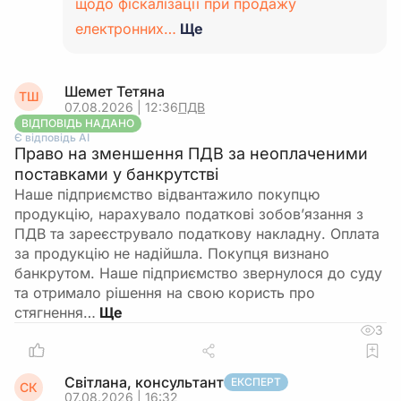
щодо фіскалізації при продажу
електронних…
Ще
Шемет Тетяна
ТШ
07.08.2026 | 12:36
ПДВ
ВІДПОВІДЬ НАДАНО
Є відповідь АІ
Право на зменшення ПДВ за неоплаченими
поставками у банкрутстві
Наше підприємство відвантажило покупцю
продукцію, нарахувало податкові зобов’язання з
ПДВ та зареєструвало податкову накладну. Оплата
за продукцію не надійшла. Покупця визнано
банкрутом. Наше підприємство звернулося до суду
та отримало рішення на свою користь про
стягнення…
3
Світлана, консультант
ЕКСПЕРТ
СК
07.08.2026 | 16:32