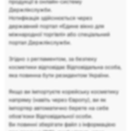
продукції в онлайн-систему
Держлікслужби.
Нотифікація здійснюється через
державний портал «Єдине вікно для
міжнародної торгівлі» або спеціальний
портал Держлікслужби.
Згідно з регламентом, за безпеку
косметики відповідає Відповідальна особа,
яка повинна бути резидентом України.
Якщо ви імпортуєте корейську косметику
напряму (навіть через Європу), ви як
імпортер автоматично берете на себе
обов'язки Відповідальної особи.
Ви повинні зберігати файл з інформацією