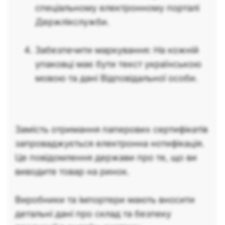
спеціальному електронному порталі
Держлікслужби.
Забезпечити маркування: На кожній
упаковці має бути текст українською
мовою та дані Відповідальної особи.
Замість отримання паперових сертифікатів
запроваджується електронна нотифікація.
Це повідомлення держави про те, що ви
виводите товар на ринок.
Виробники та імпортери мають вносити
детальні дані про склад та безпеку