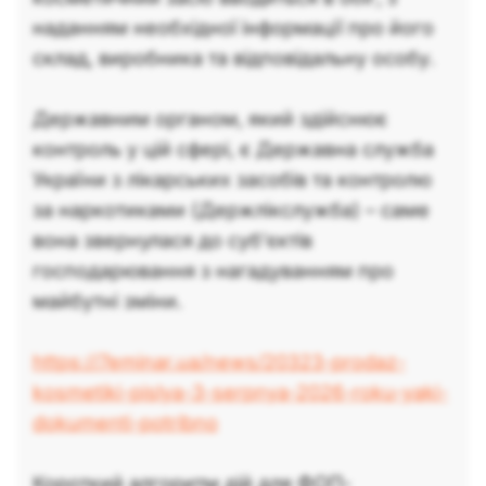
наданням необхідної інформації про його
склад, виробника та відповідальну особу.
Державним органом, який здійснює
контроль у цій сфері, є Державна служба
України з лікарських засобів та контролю
за наркотиками (Держлікслужба) – саме
вона звернулася до суб’єктів
господарювання з нагадуванням про
майбутні зміни.
https://7eminar.ua/news/20323-prodaz-
kosmetiki-pislya-3-serpnya-2026-roku-yaki-
dokumenti-potribno
Короткий алгоритм дій для ФОП-