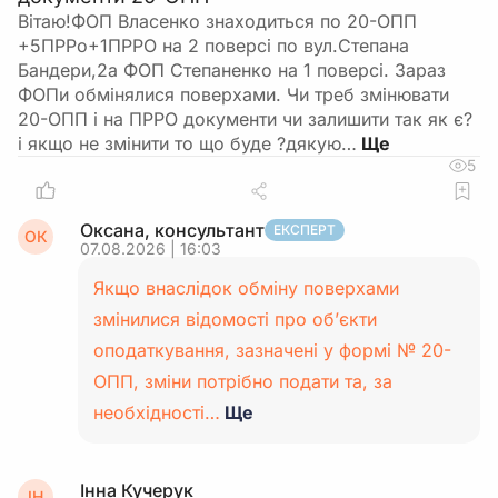
Вітаю!ФОП Власенко знаходиться по 20-ОПП
+5ПРРо+1ПРРО на 2 поверсі по вул.Степана
Бандери,2а ФОП Степаненко на 1 поверсі. Зараз
ФОПи обмінялися поверхами. Чи треб змінювати
20-ОПП і на ПРРО документи чи залишити так як є?
і якщо не змінити то що буде ?дякую…
5
Оксана, консультант
ЕКСПЕРТ
ОК
07.08.2026 | 16:03
Якщо внаслідок обміну поверхами
змінилися відомості про об’єкти
оподаткування, зазначені у формі № 20-
ОПП, зміни потрібно подати та, за
необхідності…
Ще
Інна Кучерук
ІН