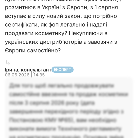
розмитнює в Україні з Європи, з 1 серпня
вступає в силу новий закон, що потрібно
сертифікати, як фоп легально і надалі
продавати косметику? Некупляючи в
українських дистриб'юторів а завозячи з
Європи самостійно?
Ірина, консультант
ЕКСПЕРТ
06.06.2026 | 14:35
Для того щоб легально продовжувати
самостійне ввезення та продаж косметики
після 3 серпня 2026 року (дата
завершення перехідного періоду згідно з
Постановою КМУ №65), вам необхідно
виконати вимоги Технічного регламенту
на косметичну продукцію. Основна зміна