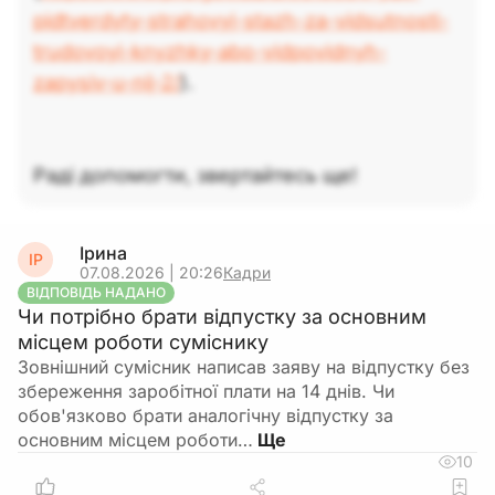
pidtverdyty-strahovyj-stazh-za-vidsutnosti-
trudovoyi-knyzhky-abo-vidpovidnyh-
zapysiv-u-nij-2/
).
Раді допомогти, звертайтесь ще!
Ірина
ІР
07.08.2026 | 20:26
Кадри
ВІДПОВІДЬ НАДАНО
Чи потрібно брати відпустку за основним
місцем роботи суміснику
Зовнішний сумісник написав заяву на відпустку без
збереження заробітної плати на 14 днів. Чи
обов'язково брати аналогічну відпустку за
основним місцем роботи…
10