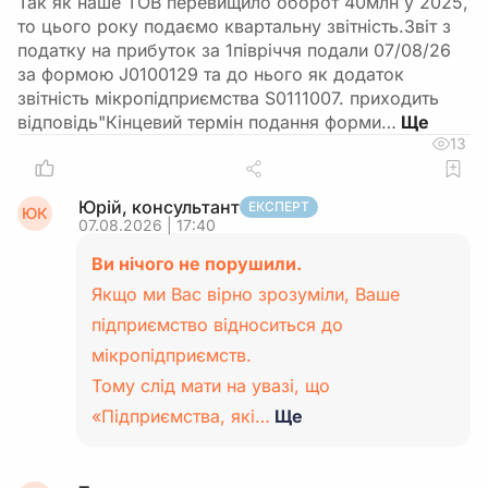
Так як наше ТОВ перевищило оборот 40млн у 2025,
то цього року подаємо квартальну звітність.Звіт з
податку на прибуток за 1півріччя подали 07/08/26
за формою J0100129 та до нього як додаток
звітність мікропідприємства S0111007. приходить
відповідь"Кінцевий термін подання форми…
13
Юрій, консультант
ЕКСПЕРТ
ЮК
07.08.2026 | 17:40
Ви нічого не порушили.
Якщо ми Вас вірно зрозуміли, Ваше
підприємство відноситься до
мікропідприємств.
Тому слід мати на увазі, що
«Підприємства, які…
Ще