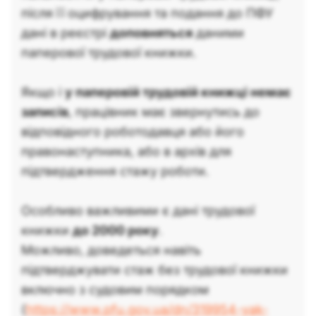
після її оцифрування та подання до ПФУ
дані в реєстрі
доповняться
даними
паперової трудової книжки.
Якщо і
у паперовій трудовій книжці немає
записів
, працівник має звернутись до
відповідного роботодавця або його
правонаступника, або в архів для
підтвердження стажу роботи.
Особливо важливими є дані трудової
книжки
до 2000 року
.
Можливо, доведеться навіть
підтверджувати стаж без трудової книжки
включно з судовим порядком
(
https://www.pfu.gov.ua/dn/319954-yak-