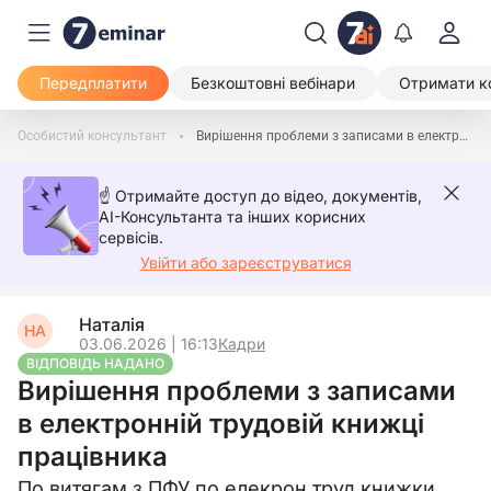
Передплатити
Безкоштовні вебінари
Отримати к
Особистий консультант
Вирішення проблеми з записами в електронній трудовій книжці працівника
☝️ Отримайте доступ до відео, документів,
AI-Консультанта та інших корисних
сервісів.
Увійти або зареєструватися
Наталія
НА
03.06.2026 | 16:13
Кадри
ВІДПОВІДЬ НАДАНО
Вирішення проблеми з записами
в електронній трудовій книжці
працівника
По витягам з ПФУ по елекрон.труд.книжки