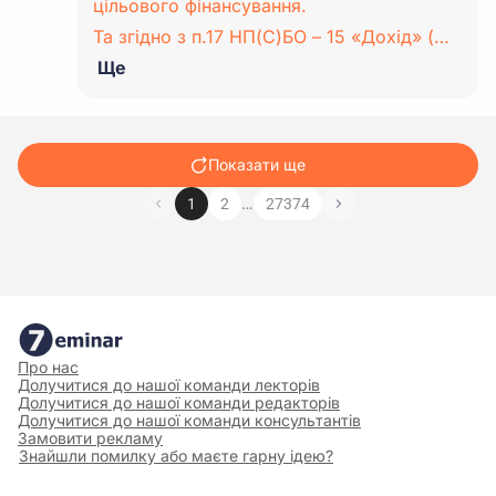
цільового фінансування.
Та згідно з п.17 НП(С)БО – 15 «Дохід» (…
Ще
Показати ще
…
1
2
27374
Про нас
Долучитися до нашої команди лекторів
Долучитися до нашої команди редакторів
Долучитися до нашої команди консультантів
Замовити рекламу
Знайшли помилку або маєте гарну ідею?