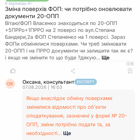
Є відповідь АІ
Зміна поверхів ФОП: чи потрібно оновлювати
документи 20-ОПП
Вітаю!ФОП Власенко знаходиться по 20-ОПП
+5ПРРо+1ПРРО на 2 поверсі по вул.Степана
Бандери,2а ФОП Степаненко на 1 поверсі. Зараз
ФОПи обмінялися поверхами. Чи треб змінювати
20-ОПП і на ПРРО документи чи залишити так як є?
і якщо не змінити то що буде ?дякую…
8
Оксана, консультант
ЕКСПЕРТ
ОК
07.08.2026 | 16:03
Якщо внаслідок обміну поверхами
змінилися відомості про об’єкти
оподаткування, зазначені у формі № 20-
ОПП, зміни потрібно подати та, за
необхідності…
Ще