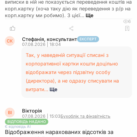
виписки в ній не показується переведення коштів на
корп.картку (хоча таку дію як переведення з р/р на
корп.картку ми робимо). З цієї…
6
Стефанія, консультант
ЕКСПЕРТ
СК
07.08.2026 | 18:04
Так, у наведеній ситуації списані з
корпоративної картки кошти доцільно
відображати через підзвітну особу
(директора), а не одразу списувати на
витрати…
Ще
Вікторія
ВІ
07.08.2026 | 15:03
Бухоблік та фінзвітність
ВІДПОВІДЬ НАДАНО
Є відповідь АІ
Відображення нарахованих відсотків за