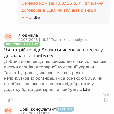
Семінар Ком від 10.07.25 р. «Підписання
договорів в ЕДО: чи впливає різниця
між…
Ще
Людмила
ЛЮ
07.08.2026 | 16:49
Податок на прибуток
ВІДПОВІДЬ НАДАНО
Чи потрібно відображати членські внески у
декларації з прибутку
Добрий день. якщо підприємство сплачує членські
внески асоціація товарної нумерації україни
"джіес1 україна", яка включена в реєст
неприбуткових організаціїй за ознакою 0039. чи
потрібно такі членські внески відображати у
додатку бд до декларації з прибутку…
5
Юрій, консультант
ЕКСПЕРТ
ЮК
07.08.2026 | 18:55