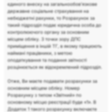
єдиного внеску на загальнообов’язкове
державне соціальне страхування на
небюджетні рахунки, то Розрахунок за
такий підрозділ подає юридична особа до
контролюючого органу за основним
місцем обліку. З точки зору ДПС
приміщення в іншій ТГ, в якому працюють
наймані працівники, з метою
оподаткування та подання звітності
розцінюється як відокремлений підрозділ.
Отже, Ви маєте подавати розрахунки за
основним місцем обліку. Номер
Розрахунку з типом «Звітний» по
основному місцю реєстрації буде «1». В
Додаток 1 такого розрахунку включаєте