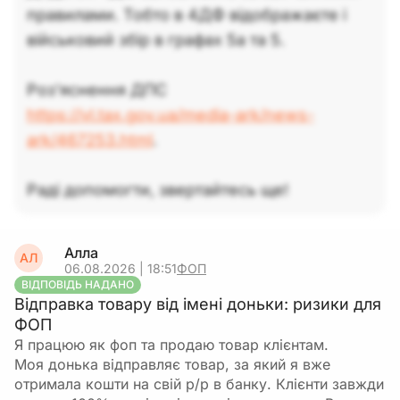
правилами. Тобто в 4ДФ відображаєте і
військовий збір в графах 5а та 5.
Роз'яснення ДПС
https://vl.tax.gov.ua/media-ark/news-
ark/467253.html
.
Раді допомогти, звертайтесь ще!
Алла
АЛ
06.08.2026 | 18:51
ФОП
ВІДПОВІДЬ НАДАНО
Відправка товару від імені доньки: ризики для
ФОП
Я працюю як фоп та продаю товар клієнтам.
Моя донька відправляє товар, за який я вже
отримала кошти на свій р/р в банку. Клієнти завжди