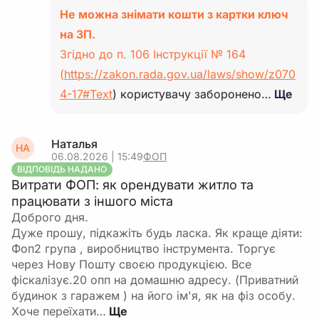
Не можна знімати кошти з картки ключ
на ЗП.
Згідно до п. 106 Інструкції № 164
(
https://zakon.rada.gov.ua/laws/show/z070
4-17#Text
) користувачу заборонено…
Ще
Наталья
НА
06.08.2026 | 15:49
ФОП
ВІДПОВІДЬ НАДАНО
Витрати ФОП: як орендувати житло та
працювати з іншого міста
Доброго дня.
Дуже прошу, підкажіть будь ласка. Як краще діяти:
Фоп2 група , виробництво інструмента. Торгує
через Нову Пошту своєю продукцією. Все
фіскалізує.20 опп на домашню адресу. (Приватний
будинок з гаражем ) на його ім'я, як на фіз особу.
Хоче переїхати…