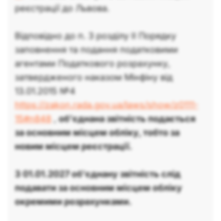
реєстрації до Львова.
Відповідно до п. 3 розділу ІІ Порядку
заповнення та подання податковими
агентами Податкового розрахунку,
затвердженого наказом Мінфіну від
13.01.2015 №4
https://zakon.rada.gov.ua/laws/show/z0111-
15#n848
,
об’єднана звітність подається
за основним місцем обліку, тобто за
новим місцем реєстрації.
З 01.01.2027 об'єднану звітність слід
подавати за основним місцем обліку
окремими розрахунками.