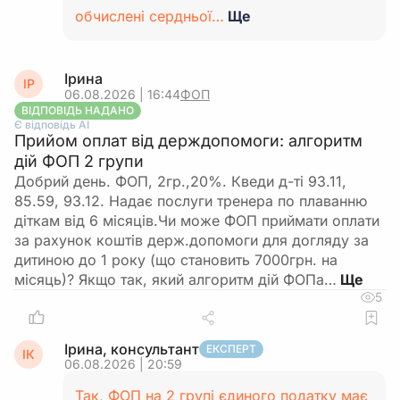
обчислені сердньої…
Ще
Ірина
ІР
06.08.2026 | 16:44
ФОП
ВІДПОВІДЬ НАДАНО
Є відповідь АІ
Прийом оплат від держдопомоги: алгоритм
дій ФОП 2 групи
Добрий день. ФОП, 2гр.,20%. Кведи д-ті 93.11,
85.59, 93.12. Надає послуги тренера по плаванню
діткам від 6 місяців.Чи може ФОП приймати оплати
за рахунок коштів держ.допомоги для догляду за
дитиною до 1 року (що становить 7000грн. на
місяць)? Якщо так, який алгоритм дій ФОПа…
5
Ірина, консультант
ЕКСПЕРТ
ІК
06.08.2026 | 20:59
Так, ФОП на 2 групі єдиного податку має