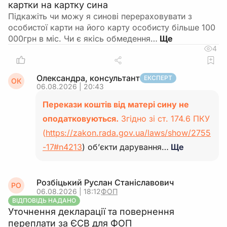
картки на картку сина
Підкажіть чи можу я синові перераховувати з
особистої карти на його карту особисту більше 100
000грн в міс. Чи є якісь обмедення…
4
Олександра, консультант
ЕКСПЕРТ
ОК
06.08.2026 | 20:43
Перекази коштів від матері сину не
оподатковуються.
Згідно зі ст. 174.6 ПКУ
(
https://zakon.rada.gov.ua/laws/show/2755
-17#n4213
) об’єкти дарування…
Ще
Розбіцький Руслан Станіславович
РО
06.08.2026 | 18:12
ФОП
ВІДПОВІДЬ НАДАНО
Уточнення декларації та повернення
переплати за ЄСВ для ФОП