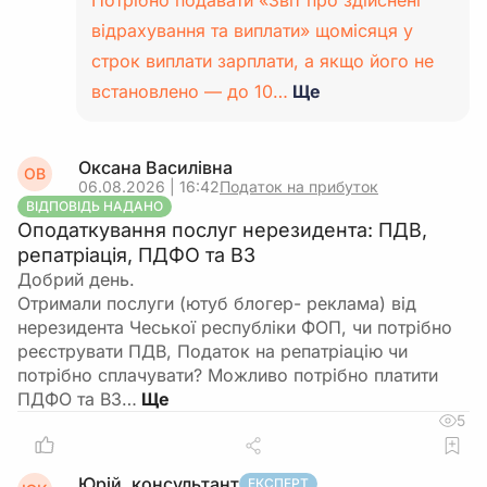
Потрібно подавати «Звіт про здійснені
відрахування та виплати» щомісяця у
строк виплати зарплати, а якщо його не
встановлено — до 10…
Ще
Оксана Василівна
ОВ
06.08.2026 | 16:42
Податок на прибуток
ВІДПОВІДЬ НАДАНО
Оподаткування послуг нерезидента: ПДВ,
репатріація, ПДФО та ВЗ
Добрий день.
Отримали послуги (ютуб блогер- реклама) від
нерезидента Чеської республіки ФОП, чи потрібно
реєструвати ПДВ, Податок на репатріацію чи
потрібно сплачувати? Можливо потрібно платити
ПДФО та ВЗ…
5
Юрій, консультант
ЕКСПЕРТ