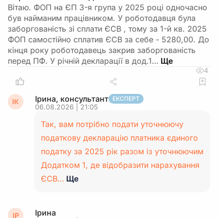
Вітаю. ФОП на ЄП 3-я група у 2025 році одночасно
був найманим працівником. У роботодавця була
заборгованість зі сплати ЄСВ , тому за 1-й кв. 2025
ФОП самостійно сплатив ЄСВ за себе - 5280,00. До
кінця року роботодавець закрив заборгованість
перед ПФ. У річній декларації в дод.1…
4
Ірина, консультант
ЕКСПЕРТ
ІК
06.08.2026 | 21:05
Так, вам потрібно подати уточнюючу
податкову декларацію платника єдиного
податку за 2025 рік разом із уточнюючим
Додатком 1, де відобразити нарахування
ЄСВ…
Ще
Ірина
ІР