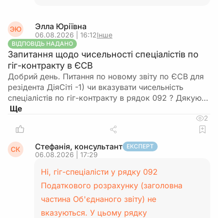
Элла Юріївна
ЭЮ
06.08.2026 | 16:12
Інше
ВІДПОВІДЬ НАДАНО
Запитання щодо чисельності спеціалістів по
гіг-контракту в ЄСВ
Добрий день. Питання по новому звіту по ЄСВ для
резідента ДіяСіті -1) чи вказувати чисельність
спеціалістів по гіг-контракту в рядок 092 ? Дякую…
2
Стефанія, консультант
ЕКСПЕРТ
СК
06.08.2026 | 17:29
Ні, гіг-спеціалісти у рядку 092
Податкового розрахунку (заголовна
частина Об'єднаного звіту) не
вказуються. У цьому рядку