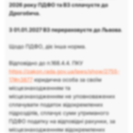
2026 року ПДФО та ВЗ сплачуєте до
Дрогобича.
З 01.01.2027 ВЗ перераховуєте до Львова
.
Щодо ПДФО, діє інша норма.
Відповідно до п.168.4.4. ПКУ
https://zakon.rada.gov.ua/laws/show/2755-
17#n3877
юридична особа за своїм
місцезнаходженням та
місцезнаходженням не уповноважених
сплачувати податок відокремлених
підрозділів, сплачує суми утриманого
ПДФО податку на відповідні рахунки, за
місцезнаходженням відокремлених