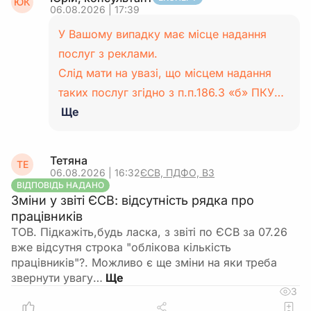
ЮК
06.08.2026 | 17:39
У Вашому випадку має місце надання
послуг з реклами.
Слід мати на увазі, що місцем надання
таких послуг згідно з п.п.186.3 «б» ПКУ…
Ще
Тетяна
ТЕ
06.08.2026 | 16:32
ЄСВ, ПДФО, ВЗ
ВІДПОВІДЬ НАДАНО
Зміни у звіті ЄСВ: відсутність рядка про
працівників
ТОВ. Підкажіть,будь ласка, з звіті по ЄСВ за 07.26
вже відсутня строка "облікова кількість
працівників"?. Можливо є ще зміни на яки треба
звернути увагу…
3