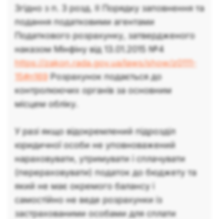
Згідно з п. 3 розд. ІІ Порядку заповнення та
подання податковими агентами
Податкового розрахунку, затвердженого
наказом Мінфіну від 13.01.2015 №4
https://zakon.rada.gov.ua/laws/show/z0111-
15#n169
Розрахунок подається до
контролюючих органів за основним
місцем обліку.
У разі якщо відокремлений підрозділ
юридичної особи не уповноважений
нараховувати, утримувати і сплачувати
(перераховувати) податок до бюджету та
який не має окремого балансу і
самостійно не веде розрахунки із
застрахованими особами для сплати