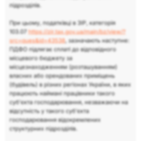
підрозділів.
При цьому, податківці в ЗІР, категорія
103.07
https://zir.tax.gov.ua/main/bz/view/?
src=ques&id=43538
, зазначають наступне:
ПДФО підлягає сплаті до відповідного
місцевого бюджету за
місцезнаходженням (розташуванням)
власних або орендованих приміщень
(будівель) в різних регіонах України, в яких
працюють наймані працівники такого
суб’єкта господарювання, незважаючи на
відсутність у такого суб’єкта
господарювання відокремлених
структурних підрозділів.