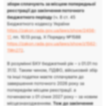
збори сплачують за місцем попередньої
реєстрації до закінчення поточного
бюджетного періоду
(ч. 8 ст. 45
Бюджетного кодексу України
https://zakon.rada.gov.ua/laws/show/2456-
17
, пп. 10.13 розд. X Порядку №1588
https://zakon.rada.gov.ua/laws/show/z1562-
11#n272
.
В розумінні БКУ бюджетний рік – з 01.01 по
31.12. Таким чином, ПДФО, військовий збір
та інші податки маєте сплачувати до
завершення поточного 2026 року за
попереднім місцем реєстрації. а
починаючи з 01 січня 2027 року – за новим
місцезнаходженням.
Тож до закінчення