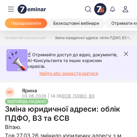
Передплатити
Безкоштовні вебінари
Отримати к
Особистий консультант
Зміна юридичної адреси: облік ПДФО, ВЗ та ЄСВ
☝️ Отримайте доступ до відео, документів,
AI-Консультанта та інших корисних
сервісів.
Увійти або зареєструватися
Ярина
ЯР
03.06.2026 | 14:36
ЄСВ, ПДФО, ВЗ
ВІДПОВІДЬ НАДАНО
Зміна юридичної адреси: облік
ПДФО, ВЗ та ЄСВ
Вітаю.
Тов 27.03.26 змінило юридичну адресу з м.