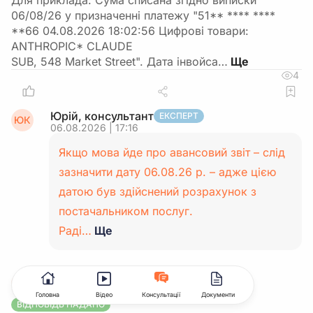
Для приклада: Сума списана згідно виписки
06/08/26 у призначенні платежу "51** **** ****
**66 04.08.2026 18:02:56 Цифровi товари:
ANTHROPIC* CLAUDE
SUB, 548 Market Street". Дата інвойса…
4
Юрій, консультант
ЕКСПЕРТ
ЮК
06.08.2026 | 17:16
Якщо мова йде про авансовий звіт – слід
зазначити дату 06.08.26 р. – адже цією
датою був здійснений розрахунок з
постачальником послуг.
Раді…
Ще
Марина Щербак
МА
06.08.2026 | 15:45
ПДВ
Головна
Відео
Консультації
Документи
ВІДПОВІДЬ НАДАНО