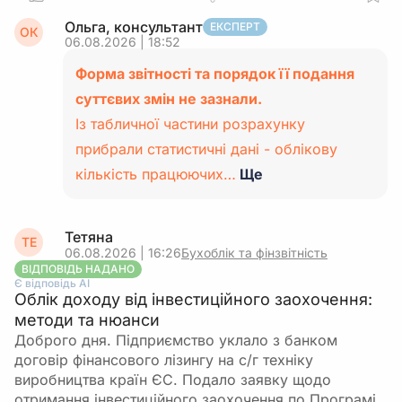
Ольга, консультант
ЕКСПЕРТ
ОК
06.08.2026 | 18:52
Форма звітності та порядок її подання
суттєвих змін не зазнали.
Із табличної частини розрахунку
прибрали статистичні дані - облікову
кількість працюючих…
Ще
Тетяна
ТЕ
06.08.2026 | 16:26
Бухоблік та фінзвітність
ВІДПОВІДЬ НАДАНО
Є відповідь АІ
Облік доходу від інвестиційного заохочення:
методи та нюанси
Доброго дня. Підприємство уклало з банком
договір фінансового лізингу на с/г техніку
виробництва країн ЄС. Подало заявку щодо
отримання інвестиційного заохочення по Програмі