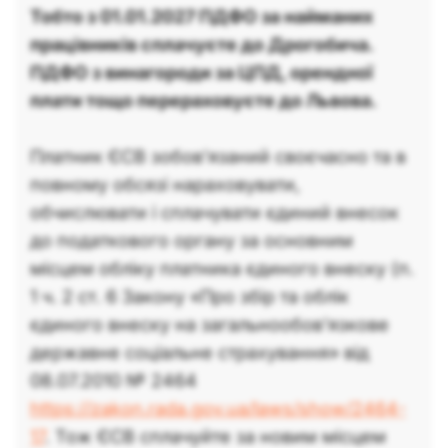
Тобто з 01.01.2027 ПДФО за найманих
працівників сплачуєте до Дрогобича.
ПДФО з винагороди за ЦПД, орендної
плати тощо перераховуєте до Львова.
Платник ЄСВ зобов’язаний своєчасно та в
повному обсязі нараховувати,
обчислювати і сплачувати єдиний внесок
до податкового органу за основним
місцем обліку платника єдиного внеску (п.
1 ч. 2 ст. 6 Закону «Про збір та облік
єдиного внеску на загальнообов'язкове
державне соціальне страхування» від
08.07.2010 № 2464
https://zakon.rada.gov.ua/laws/show/2464-
17
. Тож ЄСВ сплачуйте за новим місцем