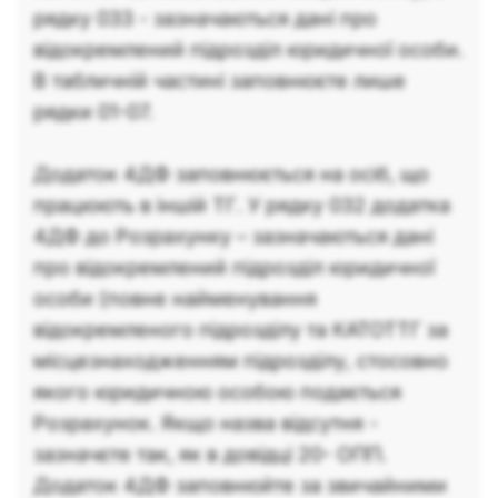
рядку 033 - зазначаються дані про
відокремлений підрозділ юридичної особи.
В табличній частині заповнюєте лише
рядки 01-07.
Додаток 4ДФ заповнюється на осіб, що
працюють в іншій ТГ. У рядку 032 додатка
4ДФ до Розрахунку – зазначаються дані
про відокремлений підрозділ юридичної
особи (повне найменування
відокремленого підрозділу та КАТОТТГ за
місцезнаходженням підрозділу, стосовно
якого юридичною особою подається
Розрахунок. Якщо назва відсутня -
зазначєте так, як в довідці 20- ОПП.
Додаток 4ДФ заповнюйте за звичайними