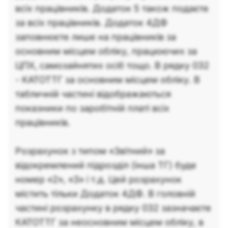
всіх працівників. Додаток 5 також подаєте
за всіх працівників. Додаток 4ДФ
заповнюєте лише на працівників за
основним місцем обліку, працюючих за
ЦПХ, самозайнятих осіб тощо. В рядку 032
- КАТОТТГ за основним місцем обліку. В
табличній частині відображаються
показники по заробітній платі всіх
працівників.
Розрахунок з типом «Звітний» за
відокремлений підрозділ (інша ТГ) буде
номер «2», «3» і т.д. Цей розрахунок
містить тільки Додаток 4ДФ. В головній
частині розрахунку в рядку 032 зазначаєте
КАТОТТГ за неосновним місцем обліку, в