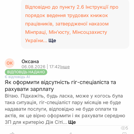
Відповідно до пункту 2.6 Інструкції про
порядок ведення трудових книжок
працівників, затвердженої наказом
Мінпраці, Мін’юсту, Мінсоцзахисту
України…
Ще
Оксана
ОК
06.08.2026 | 17:42
Інше
ВІДПОВІДЬ НАДАНО
Є відповідь АІ
Як оформити відсутність гіг-спеціаліста та
рахувати зарплату
Вітаю. Підкажіть, будь ласка, може у когось була
така ситуація, гіг-спеціаліст пару місяців не буде
надавати послуги, відповідно не буде оплати та
актів, як це вірно оформити і як рахувати середню
ЗП для критерію Дія Сіті…
5