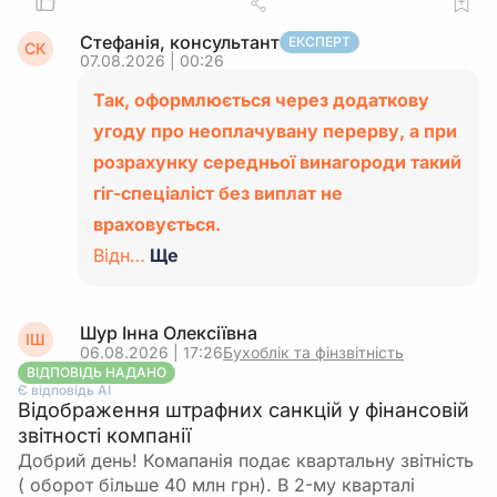
Стефанія, консультант
ЕКСПЕРТ
СК
07.08.2026 | 00:26
Так, оформлюється через додаткову
угоду про неоплачувану перерву, а при
розрахунку середньої винагороди такий
гіг-спеціаліст без виплат не
враховується.
Відн…
Ще
Шур Інна Олексіївна
ІШ
06.08.2026 | 17:26
Бухоблік та фінзвітність
ВІДПОВІДЬ НАДАНО
Є відповідь АІ
Відображення штрафних санкцій у фінансовій
звітності компанії
Добрий день! Комапанія подає квартальну звітність
( оборот більше 40 млн грн). В 2-му кварталі