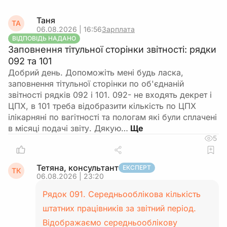
Таня
ТА
06.08.2026 | 16:56
Зарплата
ВІДПОВІДЬ НАДАНО
Заповнення тітульної сторінки звітності: рядки
092 та 101
Добрий день. Допоможіть мені будь ласка,
заповнення тітульної сторінки по об'єднаній
звітності рядків 092 і 101. 092- не входять декрет і
ЦПХ, в 101 треба відобразити кількість по ЦПХ
ілікарняні по вагітності та пологам які були сплачені
в місяці подачі звіту. Дякую…
5
Тетяна, консультант
ЕКСПЕРТ
ТК
06.08.2026 | 23:20
Рядок 091. Середньооблікова кількість
штатних працівників за звітний період.
Відображаємо середньооблікову