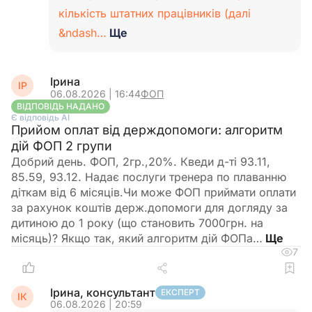
кількість штатних працівників (далі
&ndash…
Ще
Ірина
ІР
06.08.2026 | 16:44
ФОП
ВІДПОВІДЬ НАДАНО
Є відповідь АІ
Прийом оплат від держдопомоги: алгоритм
дій ФОП 2 групи
Добрий день. ФОП, 2гр.,20%. Кведи д-ті 93.11,
85.59, 93.12. Надає послуги тренера по плаванню
діткам від 6 місяців.Чи може ФОП приймати оплати
за рахунок коштів держ.допомоги для догляду за
дитиною до 1 року (що становить 7000грн. на
місяць)? Якщо так, який алгоритм дій ФОПа…
7
Ірина, консультант
ЕКСПЕРТ
ІК
06.08.2026 | 20:59