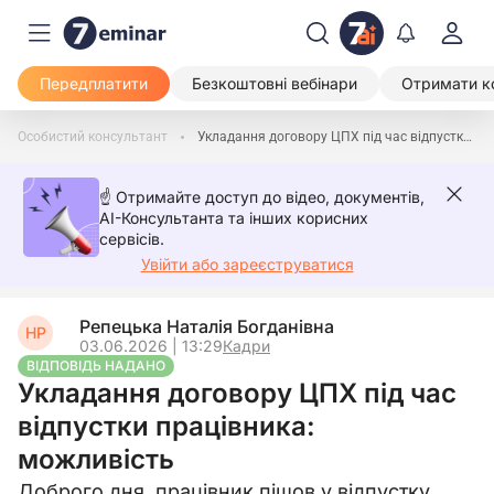
Передплатити
Безкоштовні вебінари
Отримати к
Особистий консультант
Укладання договору ЦПХ під час відпустки працівника: можливість
☝️ Отримайте доступ до відео, документів,
AI-Консультанта та інших корисних
сервісів.
Увійти або зареєструватися
Репецька Наталія Богданівна
НР
03.06.2026 | 13:29
Кадри
ВІДПОВІДЬ НАДАНО
Укладання договору ЦПХ під час
відпустки працівника:
можливість
Доброго дня, працівник пішов у відпустку