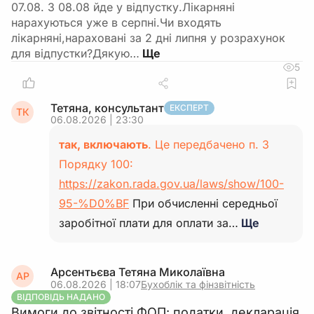
07.08. З 08.08 йде у відпустку.Лікарняні
нарахуються уже в серпні.Чи входять
лікарняні,нараховані за 2 дні липня у розрахунок
для відпустки?Дякую…
5
Тетяна, консультант
ЕКСПЕРТ
ТК
06.08.2026 | 23:30
так, включають
. Це передбачено п. 3
Порядку 100:
https://zakon.rada.gov.ua/laws/show/100-
95-%D0%BF
При обчисленні середньої
заробітної плати для оплати за…
Ще
Арсентьєва Тетяна Миколаївна
АР
06.08.2026 | 18:07
Бухоблік та фінзвітність
ВІДПОВІДЬ НАДАНО
Вимоги до звітності ФОП: податки, декларація