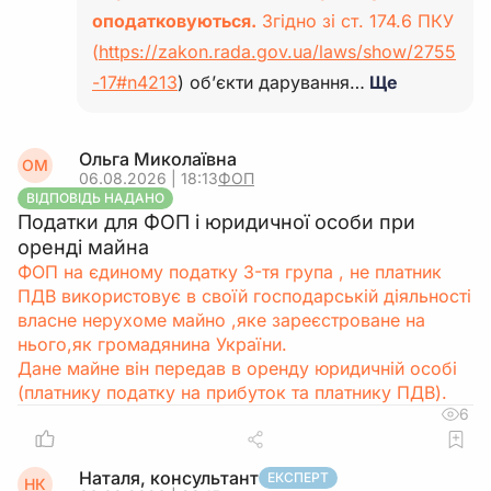
оподатковуються.
Згідно зі ст. 174.6 ПКУ
(
https://zakon.rada.gov.ua/laws/show/2755
-17#n4213
) об’єкти дарування…
Ще
Ольга Миколаївна
ОМ
06.08.2026 | 18:13
ФОП
ВІДПОВІДЬ НАДАНО
Податки для ФОП і юридичної особи при
оренді майна
ФОП на єдиному податку 3-тя група , не платник
ПДВ використовує в своїй господарській діяльності
власне нерухоме майно ,яке зареєстроване на
нього,як громадянина України.
Дане майне він передав в оренду юридичній особі
(платнику податку на прибуток та платнику ПДВ).
6
Наталя, консультант
ЕКСПЕРТ
НК