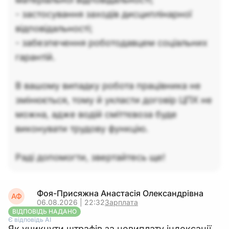
- застосування заходів дисциплінарної
відповідальності;
- забезпечення роботодавцем соціальних
гарантій.
В вашому випадку робота працівника не
змінюється, тому й укласти договір ЦПХ не
можна, адже водій сміттєвоза буде
виконувати трудову функцію.
Раді допомогти, звертайтесь ще!
Фоя-Присяжна Анастасія Олександрівна
АФ
06.08.2026 | 22:32
Зарплата
ВІДПОВІДЬ НАДАНО
Є відповідь АІ
Як уникнути штрафів за невиплату індексації