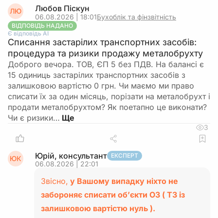
Любов Піскун
ЛЮ
06.08.2026 | 18:01
Бухоблік та фінзвітність
ВІДПОВІДЬ НАДАНО
Є відповідь АІ
Списання застарілих транспортних засобів:
процедура та ризики продажу металобрухту
Доброго вечора. ТОВ, ЄП 5 без ПДВ. На балансі є
15 одиниць застарілих транспортних засобів з
залишковою вартістю 0 грн. Чи маємо ми право
списати їх за один місяць, порізати на металобрухт і
продати металобрухтом? Як поетапно це виконати?
Чи є ризики…
3
Юрій, консультант
ЕКСПЕРТ
ЮК
06.08.2026 | 22:01
Звісно,
у Вашому випадку ніхто не
забороняє списати об’єкти ОЗ ( ТЗ із
залишковою вартістю нуль ).