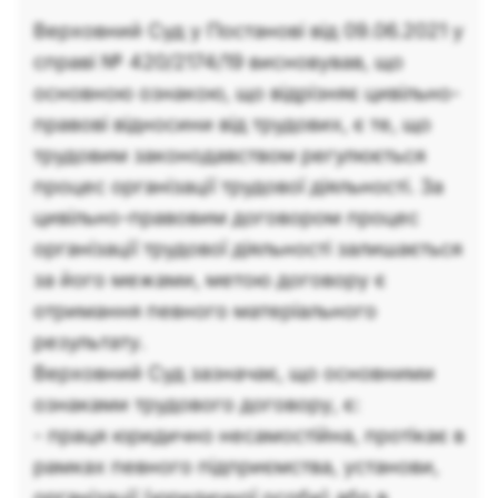
Верховний Суд у Постанові від 09.06.2021 у
справі № 420/2174/19 висновував, що
основною ознакою, що відрізняє цивільно-
правові відносини від трудових, є те, що
трудовим законодавством регулюється
процес організації трудової діяльності. За
цивільно-правовим договором процес
організації трудової діяльності залишається
за його межами, метою договору є
отримання певного матеріального
результату.
Верховний Суд зазначає, що основними
ознаками трудового договору, є:
- праця юридично несамостійна, протікає в
рамках певного підприємства, установи,
організації (юридичної особи) або в