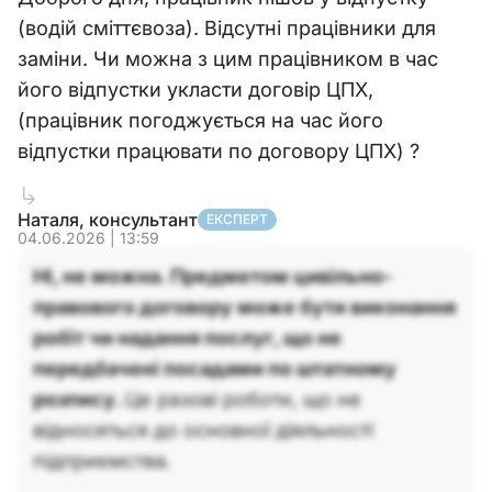
(водій сміттєвоза). Відсутні працівники для
заміни. Чи можна з цим працівником в час
його відпустки укласти договір ЦПХ,
(працівник погоджується на час його
відпустки працювати по договору ЦПХ) ?
Наталя, консультант
ЕКСПЕРТ
04.06.2026 | 13:59
Ні, не можна. Предметом цивільно-
правового договору може бути виконання
робіт чи надання послуг, що не
передбачені посадами по штатному
розпису.
Це разові роботи, що не
відносяться до основної діяльності
підприємства.