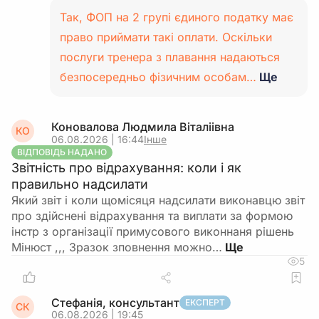
Так, ФОП на 2 групі єдиного податку має
право приймати такі оплати. Оскільки
послуги тренера з плавання надаються
безпосередньо фізичним особам…
Ще
Коновалова Людмила Віталіівна
КО
06.08.2026 | 16:44
Інше
ВІДПОВІДЬ НАДАНО
Звітність про відрахування: коли і як
правильно надсилати
Який звіт і коли щомісяця надсилати виконавцю звіт
про здійснені відрахування та виплати за формою
інстр з організації примусового виконнаня рішень
Мінюст ,,, Зразок зповнення можно…
5
Стефанія, консультант
ЕКСПЕРТ
СК
06.08.2026 | 19:45