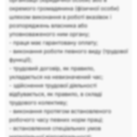
окремого громадянина (фізичної особи)
шляхом виконання в роботі вказівок і
розпоряджень власника або
уповноваженого ним органу;
- праця має гарантовану оплату;
- виконання роботи певного виду (трудової
функції);
- трудовий договір, як правило,
укладається на невизначений час;
- здійснення трудової діяльності
відбувається, як правило, в складі
трудового колективу;
- виконання протягом встановленого
робочого часу певних норм праці;
- встановлення спеціальних умов
матеріальної відповідальності;