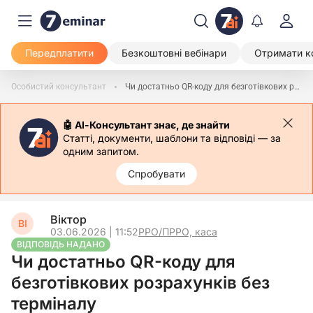
Передплатити
Безкоштовні вебінари
Отримати к
Особистий консультант
Чи достатньо QR-коду для безготівкових розрахунків без терміналу
🤖 АІ-Консультант знає, де знайти
Статті, документи, шаблони та відповіді — за
одним запитом.
Спробувати
Віктор
ВІ
03.06.2026 | 11:52
РРО/ПРРО, каса
ВІДПОВІДЬ НАДАНО
Чи достатньо QR-коду для
безготівкових розрахунків без
терміналу