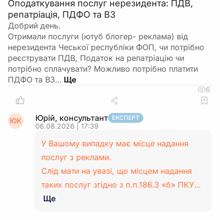
Оподаткування послуг нерезидента: ПДВ,
репатріація, ПДФО та ВЗ
Добрий день.
Отримали послуги (ютуб блогер- реклама) від
нерезидента Чеської республіки ФОП, чи потрібно
реєструвати ПДВ, Податок на репатріацію чи
потрібно сплачувати? Можливо потрібно платити
ПДФО та ВЗ…
6
Юрій, консультант
ЕКСПЕРТ
ЮК
06.08.2026 | 17:39
У Вашому випадку має місце надання
послуг з реклами.
Слід мати на увазі, що місцем надання
таких послуг згідно з п.п.186.3 «б» ПКУ…
Ще