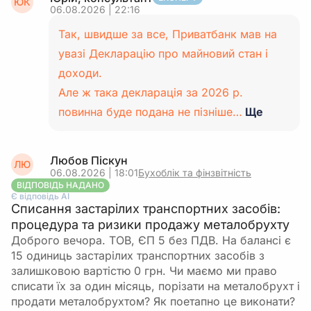
ЮК
06.08.2026 | 22:16
Так, швидше за все, Приватбанк мав на
увазі Декларацію про майновий стан і
доходи.
Але ж така декларація за 2026 р.
повинна буде подана не пізніше…
Ще
Любов Піскун
ЛЮ
06.08.2026 | 18:01
Бухоблік та фінзвітність
ВІДПОВІДЬ НАДАНО
Є відповідь АІ
Списання застарілих транспортних засобів:
процедура та ризики продажу металобрухту
Доброго вечора. ТОВ, ЄП 5 без ПДВ. На балансі є
15 одиниць застарілих транспортних засобів з
залишковою вартістю 0 грн. Чи маємо ми право
списати їх за один місяць, порізати на металобрухт і
продати металобрухтом? Як поетапно це виконати?