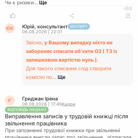
Чи є ризики…
3
Юрій, консультант
ЕКСПЕРТ
ЮК
06.08.2026 | 22:01
Звісно,
у Вашому випадку ніхто не
забороняє списати об’єкти ОЗ ( ТЗ із
залишковою вартістю нуль ).
Для такого списання слід створити
комісію по…
Ще
Гриджан Ірена
ІГ
06.08.2026 | 17:49
Кадри
ВІДПОВІДЬ НАДАНО
Виправлення записів у трудовій книжці після
звільнення працівника
При заповненні трудової книжки при звільненні
працівника внесли запис про звільнення , підписали