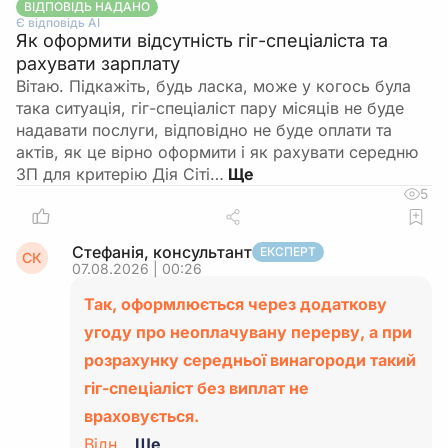
ВІДПОВІДЬ НАДАНО
Є відповідь АІ
Як оформити відсутність гіг-спеціаліста та
рахувати зарплату
Вітаю. Підкажіть, будь ласка, може у когось була
така ситуація, гіг-спеціаліст пару місяців не буде
надавати послуги, відповідно не буде оплати та
актів, як це вірно оформити і як рахувати середню
ЗП для критерію Дія Сіті…
5
Стефанія, консультант
ЕКСПЕРТ
СК
07.08.2026 | 00:26
Так, оформлюється через додаткову
угоду про неоплачувану перерву, а при
розрахунку середньої винагороди такий
гіг-спеціаліст без виплат не
враховується.
Відн…
Ще