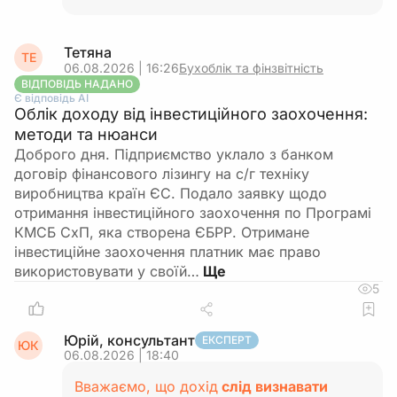
Тетяна
ТЕ
06.08.2026 | 16:26
Бухоблік та фінзвітність
ВІДПОВІДЬ НАДАНО
Є відповідь АІ
Облік доходу від інвестиційного заохочення:
методи та нюанси
Доброго дня. Підприємство уклало з банком
договір фінансового лізингу на с/г техніку
виробництва країн ЄС. Подало заявку щодо
отримання інвестиційного заохочення по Програмі
КМСБ СхП, яка створена ЄБРР. Отримане
інвестиційне заохочення платник має право
використовувати у своїй…
5
Юрій, консультант
ЕКСПЕРТ
ЮК
06.08.2026 | 18:40
Вважаємо, що дохід
слід визнавати