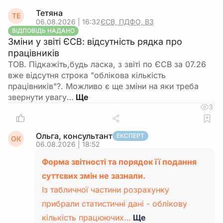
Тетяна
ТЕ
06.08.2026 | 16:32
ЄСВ, ПДФО, ВЗ
ВІДПОВІДЬ НАДАНО
Зміни у звіті ЄСВ: відсутність рядка про
працівників
ТОВ. Підкажіть,будь ласка, з звіті по ЄСВ за 07.26
вже відсутня строка "облікова кількість
працівників"?. Можливо є ще зміни на яки треба
звернути увагу…
3
Ольга, консультант
ЕКСПЕРТ
ОК
06.08.2026 | 18:52
Форма звітності та порядок її подання
суттєвих змін не зазнали.
Із табличної частини розрахунку
прибрали статистичні дані - облікову
кількість працюючих…
Ще