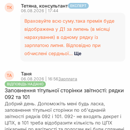
Тетяна, консультант
ЕКСПЕРТ
ТК
06.08.2026 | 17:44
Враховуйте всю суму.така премія буде
відображена у Д1 за липень (в місяці
нарахування) в одному рядку із
зарплатою липня. Відповідно при
обчислені сердньої…
Ще
Таня
ТА
06.08.2026 | 16:56
Зарплата
ВІДПОВІДЬ НАДАНО
Заповнення тітульної сторінки звітності: рядки
092 та 101
Добрий день. Допоможіть мені будь ласка,
заповнення тітульної сторінки по об'єднаній
звітності рядків 092 і 101. 092- не входять декрет і
ЦПХ, в 101 треба відобразити кількість по ЦПХ
ілікарняні по вагітності та пологам які були сплачені