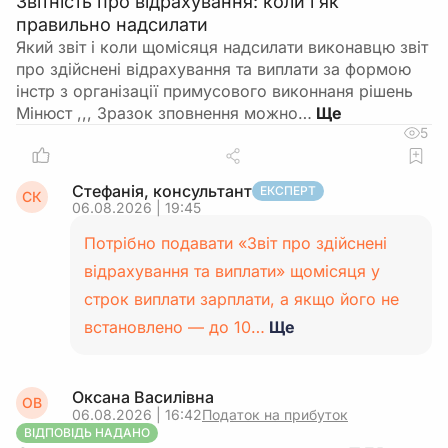
Звітність про відрахування: коли і як
правильно надсилати
Який звіт і коли щомісяця надсилати виконавцю звіт
про здійснені відрахування та виплати за формою
інстр з організації примусового виконнаня рішень
Мінюст ,,, Зразок зповнення можно…
5
Стефанія, консультант
ЕКСПЕРТ
СК
06.08.2026 | 19:45
Потрібно подавати «Звіт про здійснені
відрахування та виплати» щомісяця у
строк виплати зарплати, а якщо його не
встановлено — до 10…
Ще
Оксана Василівна
ОВ
06.08.2026 | 16:42
Податок на прибуток
ВІДПОВІДЬ НАДАНО