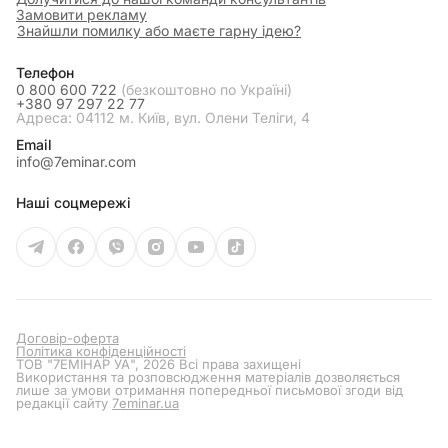
Замовити рекламу
Знайшли помилку або маєте гарну ідею?
Телефон
0 800 600 722
(безкоштовно по Україні)
+380 97 297 22 77
Адреса: 04112 м. Київ, вул. Олени Теліги, 4
Email
info@7eminar.com
Наші соцмережі
Договір-оферта
Політика конфіденційності
ТОВ "7ЕМІНАР УА", 2026 Всі права захищені
Використання та розповсюдження матеріалів дозволяється
лише за умови отримання попередньої письмової згоди від
редакції сайту
7eminar.ua