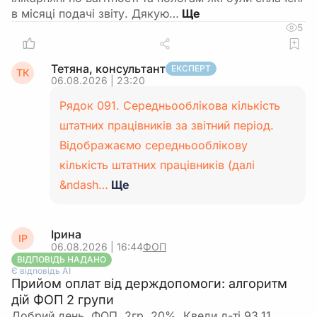
в місяці подачі звіту. Дякую…
5
Тетяна, консультант
ЕКСПЕРТ
ТК
06.08.2026 | 23:20
Рядок 091. Середньооблікова кількість
штатних працівників за звітний період.
Відображаємо середньооблікову
кількість штатних працівників (далі
&ndash…
Ще
Ірина
ІР
06.08.2026 | 16:44
ФОП
ВІДПОВІДЬ НАДАНО
Є відповідь АІ
Прийом оплат від держдопомоги: алгоритм
дій ФОП 2 групи
Добрий день. ФОП, 2гр.,20%. Кведи д-ті 93.11,