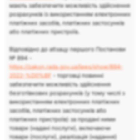
мають забезпечити можливість здійснення
розрахунків із використанням електронних
платіжних засобів, платіжних застосунків
або платіжних пристроїв.
Відповідно до абзацу першого Постанови
№ 894 -
https://zakon.rada.gov.ua/laws/show/894-
2022-%D0%BF
- торговці повинні
забезпечити можливість здійснення
безготівкових розрахунків (у тому числі з
використанням електронних платіжних
засобів, платіжних застосунків або
платіжних пристроїв) за продані ними
товари (надані послуги), включаючи
товари (послуги), реалізація (надання)