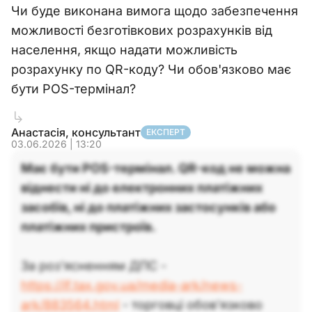
Чи буде виконана вимога щодо забезпечення
можливості безготівкових розрахунків від
населення, якщо надати можливість
розрахунку по QR-коду? Чи обов'язково має
бути POS-термінал?
Анастасія, консультант
ЕКСПЕРТ
03.06.2026 | 13:20
Має бути POS-термінал. QR-код не можна
віднести ні до електронних платіжних
засобів, ні до платіжних застосунків або
платіжних пристроїв.
За роз'ясненням ДПС -
https://if.tax.gov.ua/media-ark/news-
ark/883564.html
- торговці обов’язково