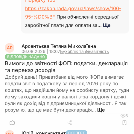
Порядку 100:
https://zakon.rada.gov.ua/laws/show/100-
95-%D0%BF
При обчисленні середньої
заробітної плати для оплати за…
Ще
Арсентьєва Тетяна Миколаївна
АР
06.08.2026 | 18:07
Бухоблік та фінзвітність
ВІДПОВІДЬ НАДАНО
Вимоги до звітності ФОП: податки, декларація
та переказ доходів
Добрий день! Приватбанк від мого ФОПа вимагає
подати звіт в податкову за період 2026 року по
коштах, що надійшли йому на особисту картку, туди
йому заходили кошти у валюті з-за кордону і деякі
були як дохід від підприємницької діяльності. Я так
розумію, що це має бути декларація…
6
Юрій, консультант
ЕКСПЕРТ