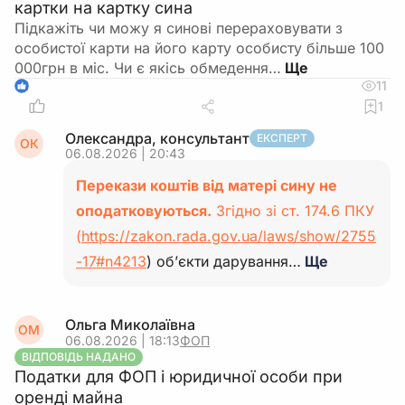
картки на картку сина
Підкажіть чи можу я синові перераховувати з
особистої карти на його карту особисту більше 100
000грн в міс. Чи є якісь обмедення…
11
1
1
Олександра, консультант
ЕКСПЕРТ
ОК
06.08.2026 | 20:43
Перекази коштів від матері сину не
оподатковуються.
Згідно зі ст. 174.6 ПКУ
(
https://zakon.rada.gov.ua/laws/show/2755
-17#n4213
) об’єкти дарування…
Ще
Ольга Миколаївна
ОМ
06.08.2026 | 18:13
ФОП
ВІДПОВІДЬ НАДАНО
Податки для ФОП і юридичної особи при
оренді майна