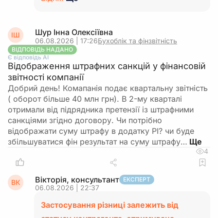
Шур Інна Олексіївна
ІШ
06.08.2026 | 17:26
Бухоблік та фінзвітність
ВІДПОВІДЬ НАДАНО
Є відповідь АІ
Відображення штрафних санкцій у фінансовій
звітності компанії
Добрий день! Комапанія подає квартальну звітність
( оборот більше 40 млн грн). В 2-му кварталі
отримали від підрядника претензії із штрафними
санкціями згідно договору. Чи потрібно
відображати суму штрафу в додатку РІ? чи буде
збільшуватися фін результат на суму штрафу…
4
Вікторія, консультант
ЕКСПЕРТ
ВК
06.08.2026 | 22:37
Застосування різниці залежить від