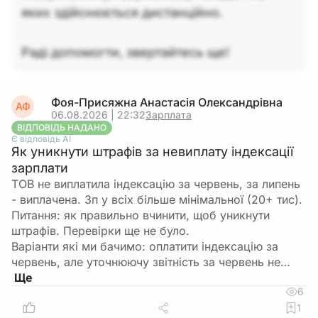
яких здійснюється дистанційно.
Раді допомогти, звертайтесь ще!
Фоя-Присяжна Анастасія Олександрівна
АФ
06.08.2026 | 22:32
Зарплата
ВІДПОВІДЬ НАДАНО
Є відповідь АІ
Як уникнути штрафів за невиплату індексації
зарплати
ТОВ не виплатила індексацію за червень, за липень
- виплачена. Зп у всіх більше мінімальної (20+ тис).
Питання: як правильно вчинити, щоб уникнути
штрафів. Перевірки ще не було.
Варіанти які ми бачимо: оплатити індексацію за
червень, але уточнюючу звітність за червень не…
6
1