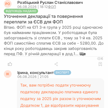
Розбіцький Руслан Станіславович
РО
06.08.2026 | 18:12
ФОП
ВІДПОВІДЬ НАДАНО
Уточнення декларації та повернення
переплати за ЄСВ для ФОП
Вітаю. ФОП на ЄП 3-я група у 2025 році одночасно
був найманим працівником. У роботодавця була
заборгованість зі сплати ЄСВ , тому за 1-й кв. 2025
ФОП самостійно сплатив ЄСВ за себе - 5280,00. До
кінця року роботодавець закрив заборгованість
перед ПФ. У річній декларації в дод.1…
6
Ірина, консультант
ЕКСПЕРТ
ІК
06.08.2026 | 21:05
Так, вам потрібно подати уточнюючу
податкову декларацію платника єдиного
податку за 2025 рік разом із уточнюючим
Додатком 1, де відобразити нарахування