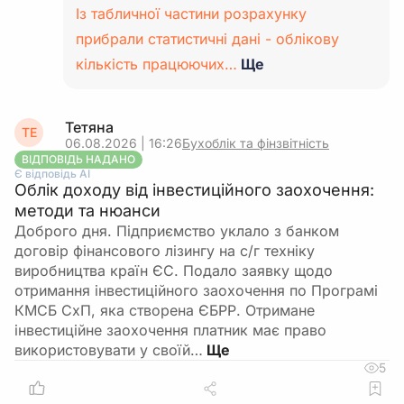
Із табличної частини розрахунку
прибрали статистичні дані - облікову
кількість працюючих…
Ще
Тетяна
ТЕ
06.08.2026 | 16:26
Бухоблік та фінзвітність
ВІДПОВІДЬ НАДАНО
Є відповідь АІ
Облік доходу від інвестиційного заохочення:
методи та нюанси
Доброго дня. Підприємство уклало з банком
договір фінансового лізингу на с/г техніку
виробництва країн ЄС. Подало заявку щодо
отримання інвестиційного заохочення по Програмі
КМСБ СхП, яка створена ЄБРР. Отримане
інвестиційне заохочення платник має право
використовувати у своїй…
5