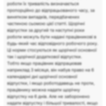
роботи їх тривалість визначається
пропорційно до відпрацьованого часу, за
винятком випадків, передбачених
частиною сьомою цієї статті. Щорічні
відпустки за другий та наступні роки
роботи можуть бути надані працівникові в
будь-який час відповідного робочого року.
Ці норми стосуються як щорічної основної
так і щорічної додаткової відпустки.
Тобто якщо працівник відпрацював
наприклад 3 місяця, він набув право на 6
календарні дні щорічної основної
відпустки, і якщо роботодавець не проти,
працівнику можна надати щорічну
відпустку на 6 днів. Але не заборонено
надати відпустку і більшої тривалості, якщо