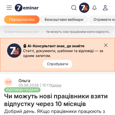
Передплатити
Безкоштовні вебінари
Отримати к
Особистий консультант
Чи можуть нові працівники взяти відпустку через 10 місяців
🤖 АІ-Консультант знає, де знайти
Статті, документи, шаблони та відповіді — за
одним запитом.
Спробувати
Ольга
ОЛ
05.06.2026 | 15:17
Кадри
ВІДПОВІДЬ НАДАНО
Чи можуть нові працівники взяти
відпустку через 10 місяців
Добрий день. ЯКщо працівники працюють з