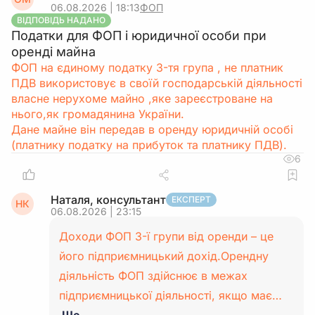
06.08.2026 | 18:13
ФОП
ВІДПОВІДЬ НАДАНО
Податки для ФОП і юридичної особи при
оренді майна
ФОП на єдиному податку 3-тя група , не платник
ПДВ використовує в своїй господарській діяльності
власне нерухоме майно ,яке зареєстроване на
нього,як громадянина України.
Дане майне він передав в оренду юридичній особі
(платнику податку на прибуток та платнику ПДВ).
6
Наталя, консультант
ЕКСПЕРТ
НК
06.08.2026 | 23:15
Доходи ФОП 3-ї групи від оренди – це
його підприємницький дохід.Орендну
діяльність ФОП здійснює в межах
підприємницької діяльності, якщо має…