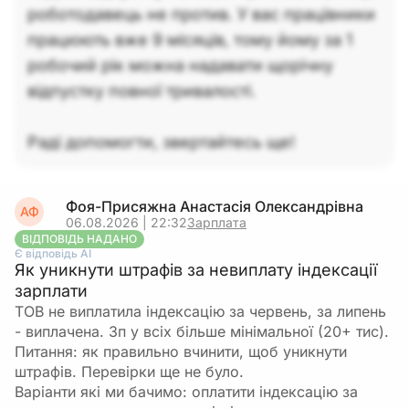
роботодавець не против. У вас працівники
працюють вже 9 місяців, тому йому за 1
робочий рік можна надавати щорічну
відпустку повної тривалості.
Раді допомогти, звертайтесь ще!
Фоя-Присяжна Анастасія Олександрівна
АФ
06.08.2026 | 22:32
Зарплата
ВІДПОВІДЬ НАДАНО
Є відповідь АІ
Як уникнути штрафів за невиплату індексації
зарплати
ТОВ не виплатила індексацію за червень, за липень
- виплачена. Зп у всіх більше мінімальної (20+ тис).
Питання: як правильно вчинити, щоб уникнути
штрафів. Перевірки ще не було.
Варіанти які ми бачимо: оплатити індексацію за