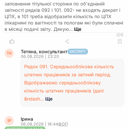
заповнення тітульної сторінки по об'єднаній
звітності рядків 092 і 101. 092- не входять декрет і
ЦПХ, в 101 треба відобразити кількість по ЦПХ
ілікарняні по вагітності та пологам які були сплачені
в місяці подачі звіту. Дякую…
5
Тетяна, консультант
ЕКСПЕРТ
ТК
06.08.2026 | 23:20
Рядок 091. Середньооблікова кількість
штатних працівників за звітний період.
Відображаємо середньооблікову
кількість штатних працівників (далі
&ndash…
Ще
Ірина
ІР
06.08.2026 | 16:44
ФОП