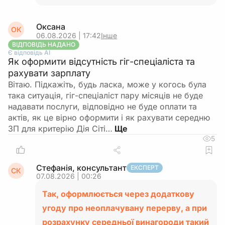
Оксана
ОК
06.08.2026 | 17:42
Інше
ВІДПОВІДЬ НАДАНО
Є відповідь АІ
Як оформити відсутність гіг-спеціаліста та
рахувати зарплату
Вітаю. Підкажіть, будь ласка, може у когось була
така ситуація, гіг-спеціаліст пару місяців не буде
надавати послуги, відповідно не буде оплати та
актів, як це вірно оформити і як рахувати середню
ЗП для критерію Дія Сіті…
5
Стефанія, консультант
ЕКСПЕРТ
СК
07.08.2026 | 00:26
Так, оформлюється через додаткову
угоду про неоплачувану перерву, а при
розрахунку середньої винагороди такий