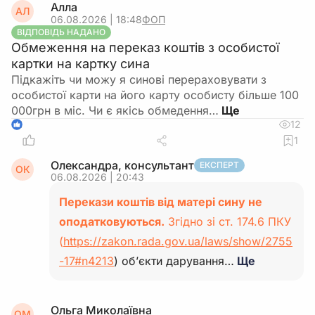
Алла
АЛ
06.08.2026 | 18:48
ФОП
ВІДПОВІДЬ НАДАНО
Обмеження на переказ коштів з особистої
картки на картку сина
Підкажіть чи можу я синові перераховувати з
особистої карти на його карту особисту більше 100
000грн в міс. Чи є якісь обмедення…
12
1
1
Олександра, консультант
ЕКСПЕРТ
ОК
06.08.2026 | 20:43
Перекази коштів від матері сину не
оподатковуються.
Згідно зі ст. 174.6 ПКУ
(
https://zakon.rada.gov.ua/laws/show/2755
-17#n4213
) об’єкти дарування…
Ще
Ольга Миколаївна
ОМ