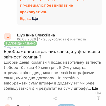
гіг-спеціаліст без виплат не
враховується.
Відн…
Ще
Шур Інна Олексіївна
ІШ
06.08.2026 | 17:26
Бухоблік та фінзвітність
ВІДПОВІДЬ НАДАНО
Є відповідь АІ
Відображення штрафних санкцій у фінансовій
звітності компанії
Добрий день! Комапанія подає квартальну звітність
( оборот більше 40 млн грн). В 2-му кварталі
отримали від підрядника претензії із штрафними
санкціями згідно договору. Чи потрібно
відображати суму штрафу в додатку РІ? чи буде
збільшуватися фін результат на суму штрафу…
4