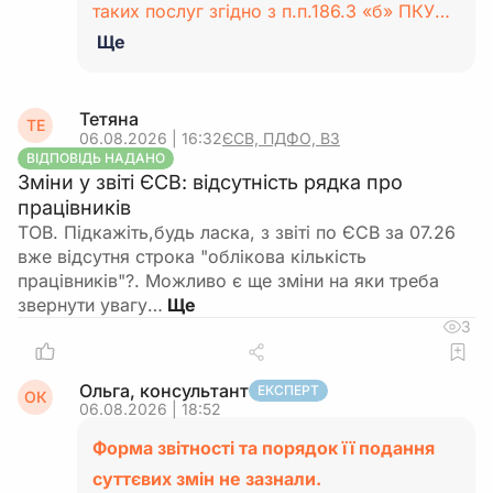
таких послуг згідно з п.п.186.3 «б» ПКУ…
Ще
Тетяна
ТЕ
06.08.2026 | 16:32
ЄСВ, ПДФО, ВЗ
ВІДПОВІДЬ НАДАНО
Зміни у звіті ЄСВ: відсутність рядка про
працівників
ТОВ. Підкажіть,будь ласка, з звіті по ЄСВ за 07.26
вже відсутня строка "облікова кількість
працівників"?. Можливо є ще зміни на яки треба
звернути увагу…
3
Ольга, консультант
ЕКСПЕРТ
ОК
06.08.2026 | 18:52
Форма звітності та порядок її подання
суттєвих змін не зазнали.