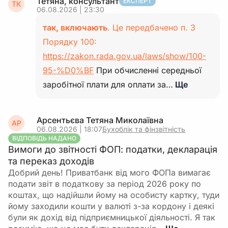
Тетяна, консультант
ЕКСПЕРТ
ТК
06.08.2026 | 23:30
так, включають
. Це передбачено п. 3
Порядку 100:
https://zakon.rada.gov.ua/laws/show/100-
95-%D0%BF
При обчисленні середньої
заробітної плати для оплати за…
Ще
Арсентьєва Тетяна Миколаївна
АР
06.08.2026 | 18:07
Бухоблік та фінзвітність
ВІДПОВІДЬ НАДАНО
Вимоги до звітності ФОП: податки, декларація
та переказ доходів
Добрий день! Приватбанк від мого ФОПа вимагає
подати звіт в податкову за період 2026 року по
коштах, що надійшли йому на особисту картку, туди
йому заходили кошти у валюті з-за кордону і деякі
були як дохід від підприємницької діяльності. Я так