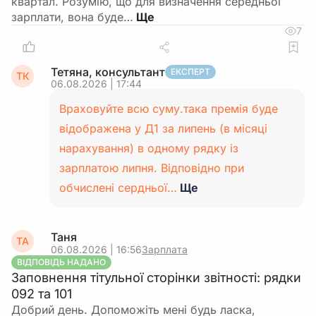
квартал. Розумію, що для визначення середньої
зарплати, вона буде…
7
Тетяна, консультант
ЕКСПЕРТ
ТК
06.08.2026 | 17:44
Враховуйте всю суму.така премія буде
відображена у Д1 за липень (в місяці
нарахування) в одному рядку із
зарплатою липня. Відповідно при
обчислені сердньої…
Ще
Таня
ТА
06.08.2026 | 16:56
Зарплата
ВІДПОВІДЬ НАДАНО
Заповнення тітульної сторінки звітності: рядки
092 та 101
Добрий день. Допоможіть мені будь ласка,