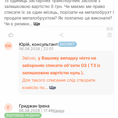
15 одиниць застарілих транспортних засобів з
залишковою вартістю 0 грн. Чи маємо ми право
списати їх за один місяць, порізати на металобрухт і
продати металобрухтом? Як поетапно це виконати?
Чи є ризики…
3
Юрій, консультант
ЕКСПЕРТ
ЮК
06.08.2026 | 22:01
Звісно,
у Вашому випадку ніхто не
забороняє списати об’єкти ОЗ ( ТЗ із
залишковою вартістю нуль ).
Для такого списання слід створити
комісію по…
Ще
Гриджан Ірена
ІГ
06.08.2026 | 17:49
Кадри
ВІДПОВІДЬ НАДАНО