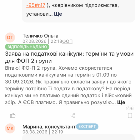
-95#n17
), «керівником підприємства,
установи…
Ще
Теличко Ольга
ОТ
07.08.2026 | 22:18
ФОП
ВІДПОВІДЬ НАДАНО
Заява на податкові канікули: терміни та умови
для ФОП 2 групи
Вітаю! ФО-П 2 група. Хочемо скористатися
податковими канікулами на термін з 01.09 по
30.09.2026. Як правильно скласти заяву і до якого
терміну потрібно її подати в податкову? На період
канікул ми не платимо єдиний податок і військовий
збір. А ЄСВ платимо. Я правильно розумію…
6
Марина, консультант
ЕКСПЕРТ
МК
08.08.2026 | 22:19