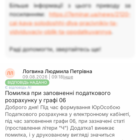
Більше інформації з цього приводу за
посиланням:
https://7eminar.ua/news/2120-
cai-kava-solodoshhi-dlya-pracivnikiv-ta-
vidviduvaciv-oblik-ta-opodatkuvannya
.
Раді допомогти, звертайтесь ще!
Логвина Людмила Петрівна
ЛЛ
09.08.2026 | 09:18
Інше
ВІДПОВІДЬ НАДАНО
Є відповідь АІ
Помилка при заповненні податкового
розрахунку у графі 06
Доброго дня! Під час формування ЮрОсобою
Податкового розрахунка у електронному кабінеті,
під час заповнення графи 06, при зазначені статі
(проставлення літери "Ч") Додатка1 виникає
помилка, і у друкованому вигляді значиться