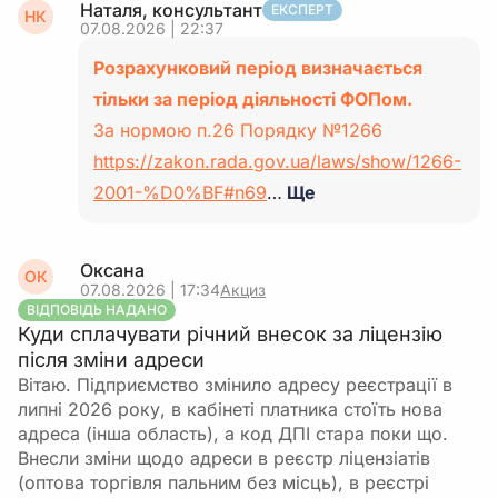
Наталя, консультант
ЕКСПЕРТ
НК
07.08.2026 | 22:37
Розрахунковий період визначається
тільки за період діяльності ФОПом.
За нормою п.26 Порядку №1266
https://zakon.rada.gov.ua/laws/show/1266-
2001-%D0%BF#n69
…
Ще
Оксана
ОК
07.08.2026 | 17:34
Акциз
ВІДПОВІДЬ НАДАНО
Куди сплачувати річний внесок за ліцензію
після зміни адреси
Вітаю. Підприємство змінило адресу реєстрації в
липні 2026 року, в кабінеті платника стоїть нова
адреса (інша область), а код ДПІ стара поки що.
Внесли зміни щодо адреси в реєстр ліцензіатів
(оптова торгівля пальним без місць), в реєстрі