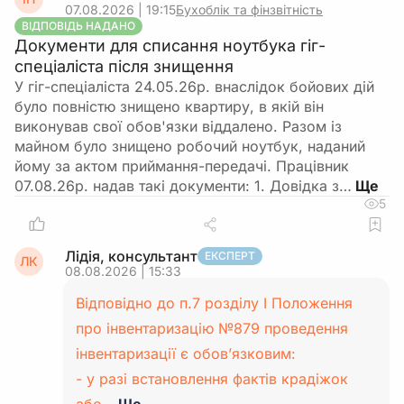
07.08.2026 | 19:15
Бухоблік та фінзвітність
ВІДПОВІДЬ НАДАНО
Документи для списання ноутбука гіг-
спеціаліста після знищення
У гіг-спеціаліста 24.05.26р. внаслідок бойових дій
було повністю знищено квартиру, в якій він
виконував свої обов'язки віддалено. Разом із
майном було знищено робочий ноутбук, наданий
йому за актом приймання-передачі. Працівник
07.08.26р. надав такі документи: 1. Довідка з…
5
Лідія, консультант
ЕКСПЕРТ
ЛК
08.08.2026 | 15:33
Відповідно до п.7 розділу І Положення
про інвентаризацію №879 проведення
інвентаризації є обов’язковим:
- у разі встановлення фактів крадіжок