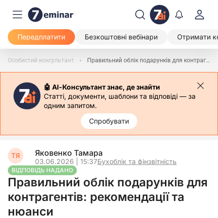
Передплатити
Безкоштовні вебінари
Отримати к
Особистий консультант
Правильний облік подарунків для контрагентів: рекомендації та нюанси
🤖 АІ-Консультант знає, де знайти
Статті, документи, шаблони та відповіді — за
одним запитом.
Спробувати
Яковенко Тамара
ТЯ
03.06.2026 | 15:37
Бухоблік та фінзвітність
ВІДПОВІДЬ НАДАНО
Правильний облік подарунків для
контрагентів: рекомендації та
нюанси