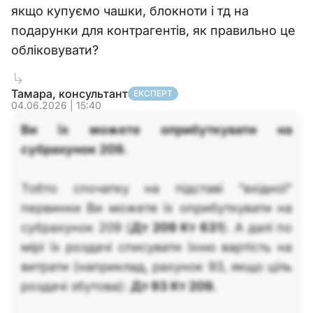
якщо купуємо чашки, блокноти і тд на
подарунки для контрагентів, як правильно це
обліковувати?
Тамара, консультант
ЕКСПЕРТ
04.06.2026 | 15:40
Ви їх можете оприбуткувати на
субрахунок 209.
Тобто спочатку на підставі "вхідної"
первинки Ви можете їх оприбуткувати на
субрахунок 209 (
Дт 209 Кт 631
). А далі по
мірі їх роздачі списувати їхню вартість на
витрати (наприклад, рахунок 93, якщо ціль
роздачі збутова):
Дт 93 Кт 209.