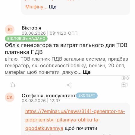
Мінфіну…
Ще
Вікторія
ВІ
08.08.2026 | 09:41
20-ОПП
ВІДПОВІДЬ НАДАНО
Облік генератора та витрат пального для ТОВ
платника ПДВ
вітаю, ТОВ платник ПДВ загальна система, придбав
генератор, які особливості обліку, бензин, 20 опп,
матеріал щоб почитати, дякую…
8
1
Стефанія, консультант
ЕКСПЕРТ
СК
08.08.2026 | 12:07
https://7eminar.ua/news/3141-generator-na-
pidprijemstvi-pitannya-obliku-ta-
opodatkuvannya
щоб почитати