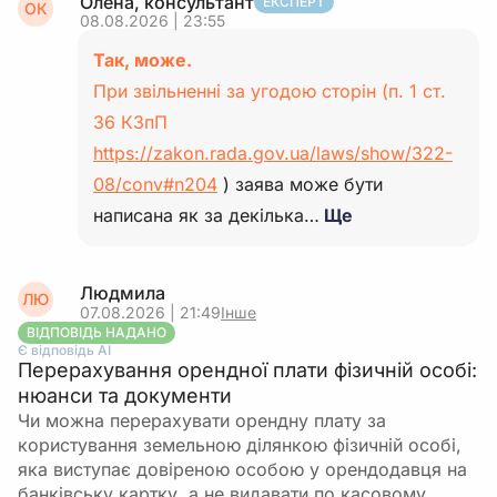
Олена, консультант
ЕКСПЕРТ
ОК
08.08.2026 | 23:55
Так, може.
При звільненні за угодою сторін (п. 1 ст.
36 КЗпП
https://zakon.rada.gov.ua/laws/show/322-
08/conv#n204
) заява може бути
написана як за декілька…
Ще
Людмила
ЛЮ
07.08.2026 | 21:49
Інше
ВІДПОВІДЬ НАДАНО
Є відповідь АІ
Перерахування орендної плати фізичній особі:
нюанси та документи
Чи можна перерахувати орендну плату за
користування земельною ділянкою фізичній особі,
яка виступає довіреною особою у орендодавця на
банківську картку, а не видавати по касовому