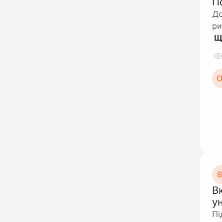
П
До
ри
О
В
В
у
Пі