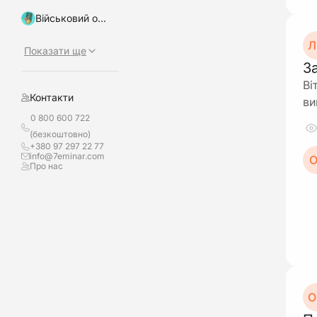
Військовий облік, бронювання
Л
Показати ще
З
Ві
Контакти
ви
0 800 600 722
(безкоштовно)
+380 97 297 22 77
info@7eminar.com
О
Про нас
О