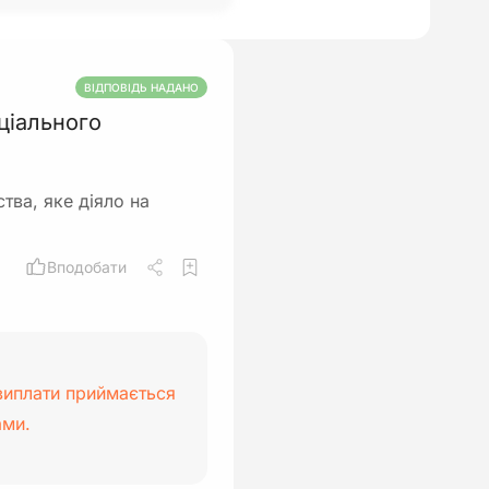
ВІДПОВІДЬ НАДАНО
ціального
тва, яке діяло на
Вподобати
 виплати приймається
ами.