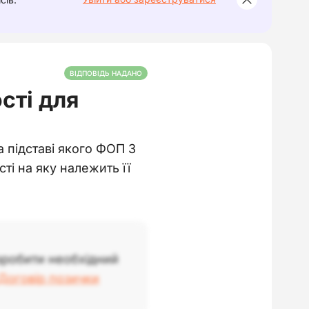
ВІДПОВІДЬ НАДАНО
сті для
 підставі якого ФОП 3
ті на яку належить її
зробити необхідний
Договір позички