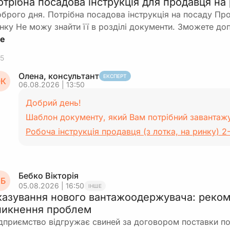
отрібна посадова інструкція для продавця на
брого дня. Потрібна посадова інструкція на посаду Про
нку Не можу знайти її в розділі документи. Зможете д
5
Олена, консультант
ЕКСПЕРТ
К
06.08.2026 | 13:50
Добрий день!
Шаблон документу, який Вам потрібний завантаж
Робоча інструкція продавця (з лотка, на ринку) 2
Бебко Вікторія
Б
05.08.2026 | 16:50
ІНШЕ
казування нового вантажоодержувача: реком
никнення проблем
дприємство відгружає свиней за договором поставки по