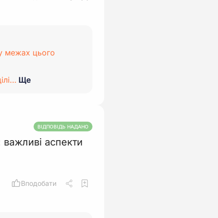
 у межах цього
ілі…
Ще
ВІДПОВІДЬ НАДАНО
 важливі аспекти
Вподобати