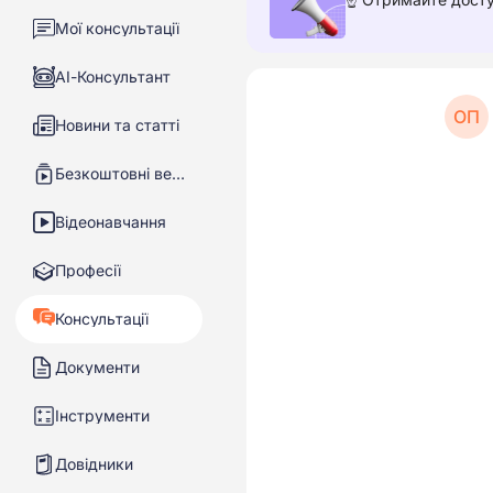
Мої консультації
АІ-Консультант
ОП
Новини та статті
Безкоштовні вебінари
Відеонавчання
Професії
Консультації
Документи
Інструменти
Довідники