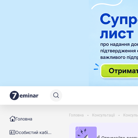
Головна
Консультації
Консуль
Головна
Особистий кабінет
☝️ Отримайте досту