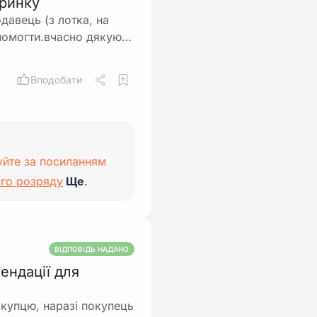
 ринку
давець (з лотка, на
опомогти.вчасно дякую…
Вподобати
уйте за посиланням
-го розряду
Ще
.
ВІДПОВІДЬ НАДАНО
ендації для
купцю, наразі покупець