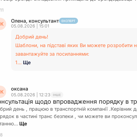
11
Олена, консультант
ЕКСПЕРТ
К
05.08.2026 | 15:01
Добрий день!
Шаблони, на підставі яких Ви можете розробити 
завантажуйте за посиланнями:
1…
Ще
оксана
К
05.08.2026 | 12:23
ІНШЕ
онсультація щодо впровадження порядку в тр
брий день , працюю в транспортній компанії .Керівник 
рядок в частині транс безпеки , чи можете ви проконсу
танню…
8