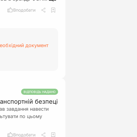
Вподобати
необхідний документ
ВІДПОВІДЬ НАДАНО
анспортній безпеці
дав завдання навести
льтувати по цьому
Вподобати