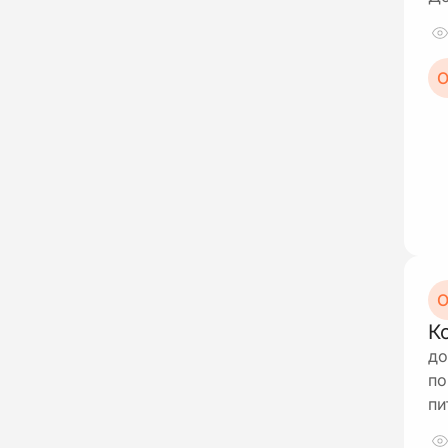
О
О
К
до
по
пи