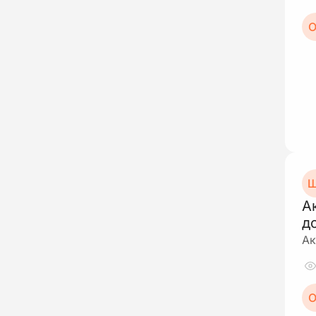
О
Ш
А
д
Ак
О