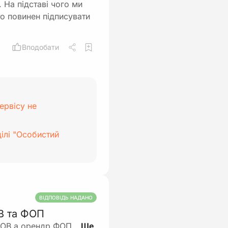
 На підставі чого ми
то повинен підписувати
Вподобати
ервісу не
ілі "Особистий
ВІДПОВІДЬ НАДАНО
В та ФОП
 ТОВ а орендр ФОП…