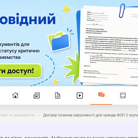
тант по документах
Договір позички нерухомості для оренди ФОП 3 груп
п до відео, документів, AI-Консультанта та інших корисних серві