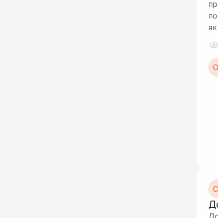
пр
по
як
О
С
Д
До