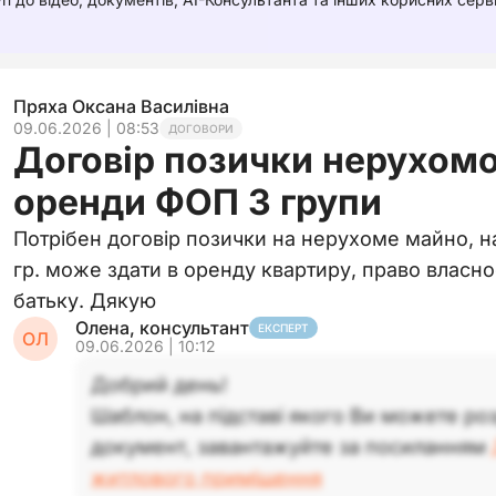
Пряха Оксана Василівна
09.06.2026 | 08:53
ДОГОВОРИ
Договір позички нерухомо
оренди ФОП 3 групи
Потрібен договір позички на нерухоме майно, на
гр. може здати в оренду квартиру, право власнос
батьку. Дякую
Олена, консультант
ЕКСПЕРТ
ОЛ
09.06.2026 | 10:12
Добрий день!
Шаблон, на підставі якого Ви можете ро
документ, завантажуйте за посиланням
житлового приміщення