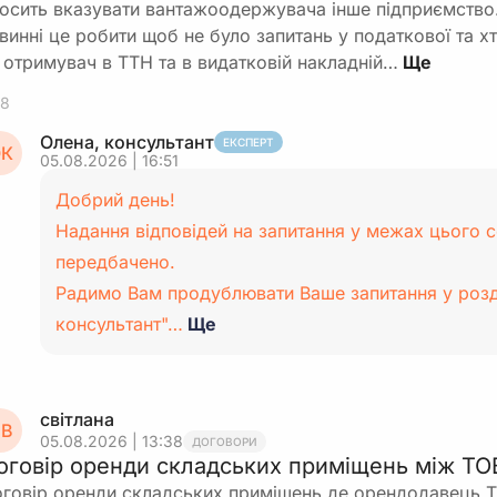
осить вказувати вантажоодержувача інше підприємство.
винні це робити щоб не було запитань у податкової та х
 отримувач в ТТН та в видатковій накладній…
8
Олена, консультант
ЕКСПЕРТ
К
05.08.2026 | 16:51
Добрий день!
Надання відповідей на запитання у межах цього с
передбачено.
Радимо Вам продублювати Ваше запитання у розд
консультант"…
Ще
світлана
В
05.08.2026 | 13:38
ДОГОВОРИ
оговір оренди складських приміщень між ТО
говір оренди складських приміщень де орендодавець