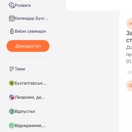
Розваги
Календар Бухгалтера
Н
Виїзні семінари
З
с
До
пр
01
Теми
Бухгалтерський облік
О
Лікарняні, декретні
Відпустки
Відрядження, підзвітні кошти