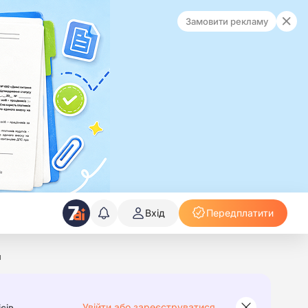
Замовити рекламу
Вхід
Передплатити
и
Увійти або зареєструватися
сів.