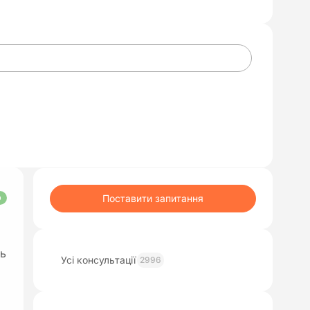
Поставити запитання
О
ць
Усі консультації
2996