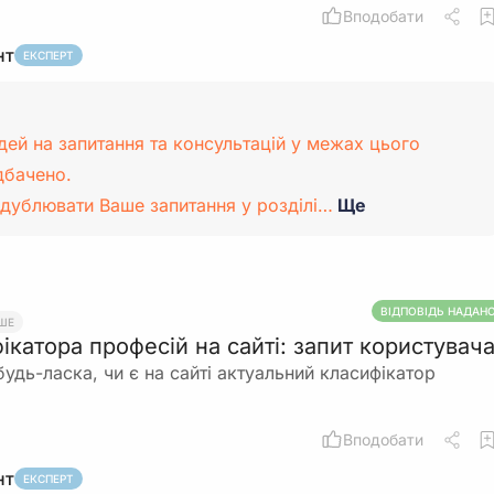
Вподобати
нт
ЕКСПЕРТ
дей на запитання та консультацій у межах цього
дбачено.
дублювати Ваше запитання у розділі…
Ще
ВІДПОВІДЬ НАДАН
ШЕ
ікатора професій на сайті: запит користувач
удь-ласка, чи є на сайті актуальний класифікатор
Вподобати
нт
ЕКСПЕРТ