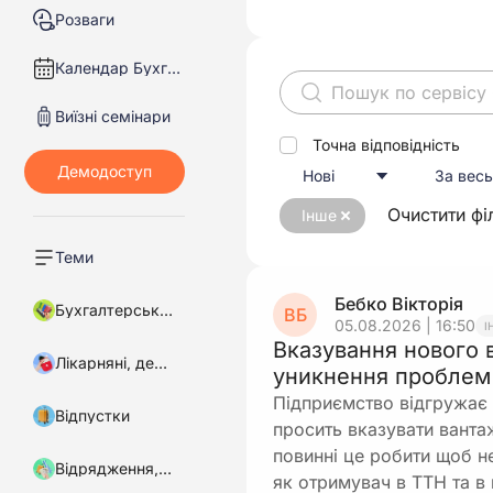
Розваги
Календар Бухгалтера
Виїзні семінари
Точна відповідність
Нові
За весь
Очистити фі
Інше
Теми
Бебко Вікторія
Бухгалтерський облік
ВБ
05.08.2026 | 16:50
І
Вказування нового 
Лікарняні, декретні
уникнення проблем
Підприємство відгружає 
Відпустки
просить вказувати ванта
повинні це робити щоб не
Відрядження, підзвітні кошти
як отримувач в ТТН та в