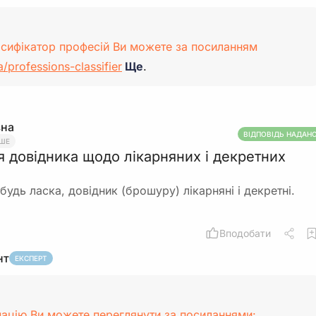
асифікатор професій Ви можете за посиланням
a/professions-classifier
Ще
.
вна
ВІДПОВІДЬ НАДАН
НШЕ
я довідника щодо лікарняних і декретних
будь ласка, довідник (брошуру) лікарняні і декретні.
Вподобати
нт
ЕКСПЕРТ
ацію Ви можете переглянути за посиланнями: