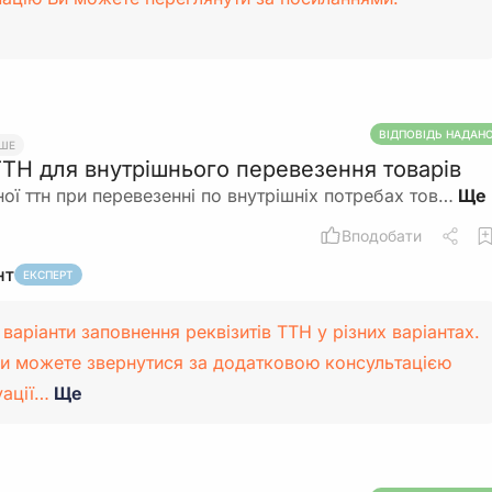
ВІДПОВІДЬ НАДАН
НШЕ
ТТН для внутрішнього перевезення товарів
ої ттн при перевезенні по внутрішніх потребах тов…
Вподобати
нт
ЕКСПЕРТ
 варіанти заповнення реквізитів ТТН у різних варіантах.
Ви можете звернутися за додатковою консультацією
уації…
Ще