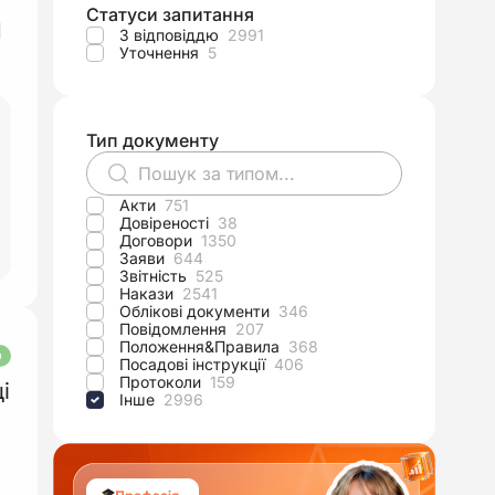
Статуси запитання
З відповіддю
2991
Уточнення
5
Тип документу
Акти
751
Довіреності
38
Договори
1350
Заяви
644
Звітність
525
Накази
2541
Облікові документи
346
Повідомлення
207
Положення&Правила
368
О
Посадові інструкції
406
Протоколи
159
і
Інше
2996