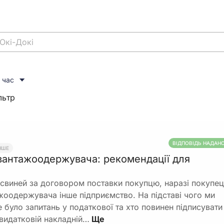
 час
льтр
ВІДПОВІДЬ НАДАН
НШЕ
вантажоодержувача: рекомендації для
свиней за договором поставки покупцю, наразі покупе
жоодержувача інше підприємство. На підставі чого ми
 було запитань у податкової та хто повинен підписувати
 видатковій накладній…