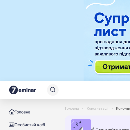
Головна
Консультації
Консуль
Головна
Особистий кабінет
☝️ Отримайте досту