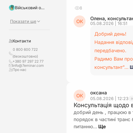
Військовий облік, бронювання
8
Олена, консульта
ОК
Показати ще
05.08.2026 | 16:51
Добрий день!
Контакти
Надання відпові
0 800 600 722
передбачено.
(безкоштовно)
Радимо Вам про
+380 97 297 22 77
info@7eminar.com
консультант"…
Про нас
оксана
ОК
05.08.2026 | 12:23
І
Консультація щодо 
добрий день , працюю в 
порядок в частині транс
питанню…