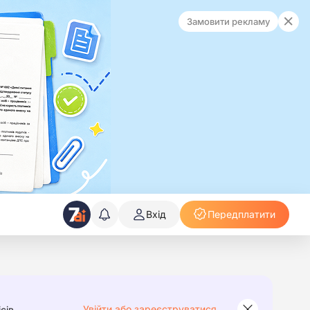
Замовити рекламу
Вхід
Передплатити
Увійти або зареєструватися
сів.