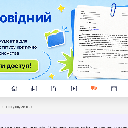
тант по документах
п до відео, документів, AI-Консультанта та інших корисних серві