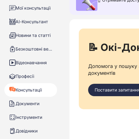
Мої консультації
АІ-Консультант
Новини та статті
📝 Окі-До
Безкоштовні вебінари
Відеонавчання
Допомога у пошуку а
документів
Професії
Консультації
Поставити запитанн
Документи
Інструменти
Довідники