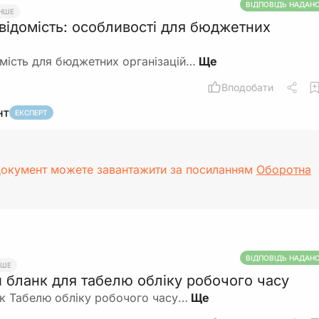
ВІДПОВІДЬ НАДАН
ІНШЕ
відомість: особливості для бюджетних
мість для бюджетних організацій…
Вподобати
нт
ЕКСПЕРТ
документ можете завантажити за посиланням
Оборотна
ВІДПОВІДЬ НАДАН
НШЕ
бланк для табелю обліку робочого часу
к Табелю обліку робочого часу…