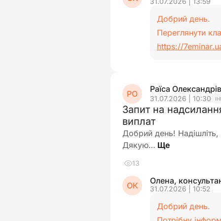
31.07.2026 | 13:59
Добрий день.
Переглянути кл
https://7eminar.u
Раїса Олександрі
РО
31.07.2026 | 10:30
І
Запит на надсиланн
виплат
Добрий день! Надішліть, 
Дякую…
13
Олена, консульта
ОК
31.07.2026 | 10:52
Добрий день.
Потрібну інформ