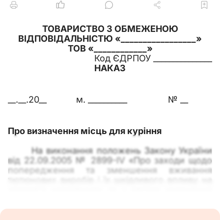
ТОВАРИСТВО З ОБМЕЖЕНОЮ
ВІДПОВІДАЛЬНІСТЮ «_________________»
ТОВ «____________»
Код ЄДРПОУ _______________
НАКАЗ
__.__.20__
м. __________
№ __
Про визначення місць для куріння
На виконання положень Закону України
від 22.09.2005 № 2899-ІV «Про заходи щодо
попередження та зменшення вживання
тютюнових виробів і їх шкідливого впливу на
здоров’я населення» та з метою уникнення
шкідливого впливу на працівників ТОВ
«________», посилення трудової дисципліни і
дотримання умов протипожежної безпеки