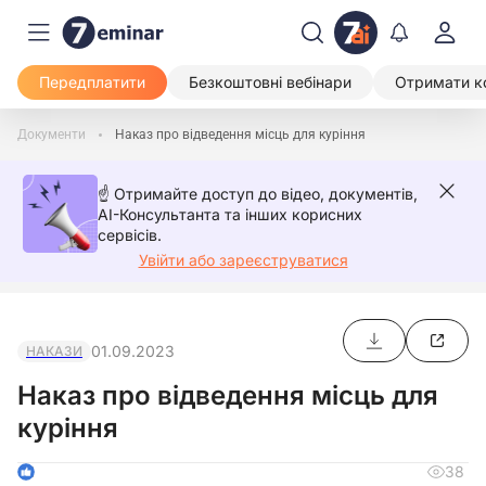
Передплатити
Безкоштовні вебінари
Отримати к
Документи
Наказ про відведення місць для куріння
☝️ Отримайте доступ до відео, документів,
AI-Консультанта та інших корисних
сервісів.
Увійти або зареєструватися
01.09.2023
НАКАЗИ
Наказ про відведення місць для
куріння
38
1