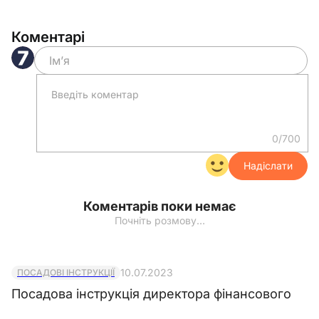
2.3. У місцях де куріння заборонено,
розмістити графічні знаки про заборону
Коментарі
куріння за текстом такого змісту:
«Куріння заборонено!».
3. ______________ ________________
забезпечити ознайомлення працівників із цим
наказом під особистий підпис.
4. Контроль за виконанням цього наказу
залишаю за собою.
0/700
Директор
________________
______________
Надіслати
Коментарів поки немає
Відмітки про ознайомлення з наказом
Почніть розмову…
10.07.2023
ПОСАДОВІ ІНСТРУКЦІЇ
Посадова інструкція директора фінансового
Зразок
Документ