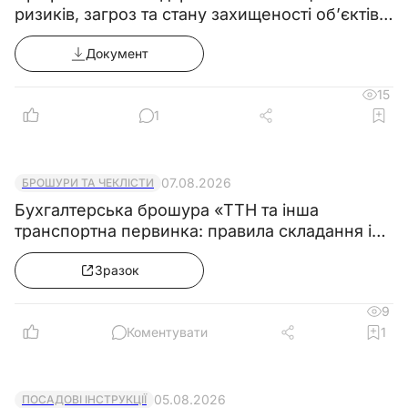
ризиків, загроз та стану захищеності об’єктів
критичної інфраструктури
Документ
15
1
07.08.2026
БРОШУРИ ТА ЧЕКЛІСТИ
Бухгалтерська брошура «ТТН та інша
транспортна первинка: правила складання і
зразки»
Зразок
9
Коментувати
1
05.08.2026
ПОСАДОВІ ІНСТРУКЦІЇ