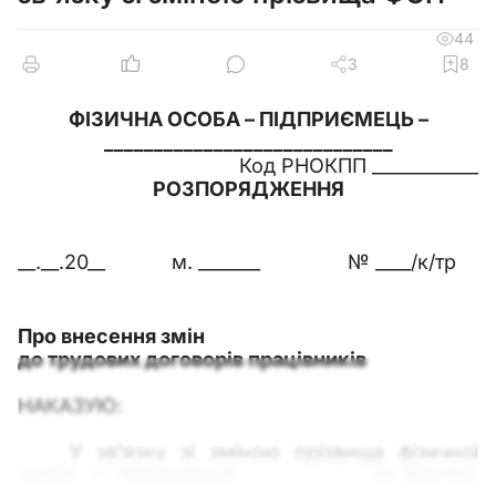
44
3
8
ФІЗИЧНА ОСОБА – ПІДПРИЄМЕЦЬ –
_____________________________
Код РНОКПП ____________
РОЗПОРЯДЖЕННЯ
__.__.20__
м. _______
№ ____/к/тр
Про внесення змін
до трудових договорів працівників
НАКАЗУЮ:
У зв’язку зі зміною прізвища фізичної
особи — підприємця _____________ на фізичну