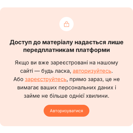
особу — підприємця ______________ із __.__.20__
вношу відповідні зміни до трудових договорів
працівників ____________, ____________,
_____________.
Свідоцтво про державну
Доступ до матеріалу надається лише
реєстрацію фізичної особи
передплатникам платформи
1.
— підприємця
____________ серія _______ №
Якщо ви вже зареєстровані на нашому
__________.
сайті — будь ласка,
авторизуйтесь
.
Додаткові угоди:
Або
зареєструйтесь
, прямо зараз, це не
№ _____ від __.__.20__ до
вимагає ваших персональних даних і
трудового договору від
займе не більше однієї хвилини.
Підстави:
__.__.20__ №__
із ____________.
№ __ від __.__.20__ до
Авторизуватися
2.
трудового договору від
__.__.20__ № __
із ______________.