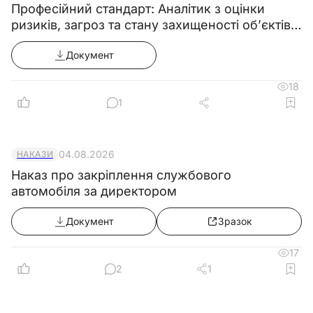
Професійний стандарт: Аналітик з оцінки
ризиків, загроз та стану захищеності об’єктів
критичної інфраструктури
Документ
18
1
04.08.2026
НАКАЗИ
Наказ про закріплення службового
автомобіля за директором
Документ
Зразок
17
2
1