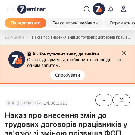
Передплатити
Безкоштовні вебінари
Отримати к
Документи
Наказ про внесення змін до трудових договорів працівників у зв'язку зі зміною прізвища ФОП
🤖 АІ-Консультант знає, де знайти
Статті, документи, шаблони та відповіді — за
одним запитом.
Спробувати
24.08.2023
ФОП-ДОКУМЕНТИ
Наказ про внесення змін до
трудових договорів працівників у
зв'язку зі зміною прізвища ФОП