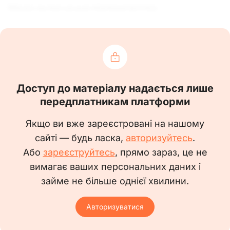
Щодо включення підприємства
до плану перевірок стану організації
та ведення військового обліку
Шановний(а) ____________________!
______________________________
(найменування підприємства) здійснює
Доступ до матеріалу надається лише
ведення військового обліку призовників,
передплатникам платформи
військовозобов'язаних та резервістів
відповідно до вимог чинного законодавства
Якщо ви вже зареєстровані на нашому
України.
сайті — будь ласка,
авторизуйтесь
.
Відповідно до Порядку організації та
ведення військового обліку призовників,
Або
зареєструйтесь
, прямо зараз, це не
військовозобов'язаних та резервістів
вимагає ваших персональних даних і
затвердженого Постановою КМУ від
займе не більше однієї хвилини.
30.12.2022 № 1487 перевірки стану організації
та ведення військового обліку проводяться
згідно із затвердженими розпорядженнями
Авторизуватися
голів відповідних районних державних
адміністрацій, районних у містах Києві та