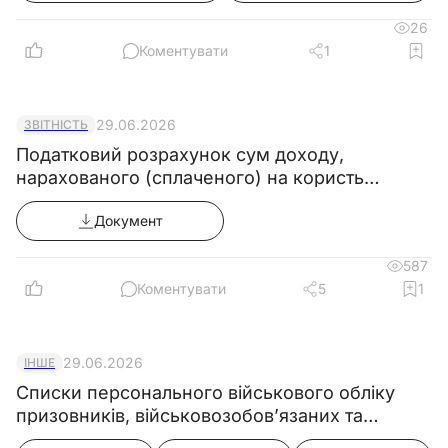
26
Коментувати
1
29.06.2026
ЗВІТНІСТЬ
Податковий розрахунок сум доходу,
нарахованого (сплаченого) на користь
платників податків - фізичних осіб, і сум
Документ
утриманого з них податку, а також сум
нарахованого ЄВ для податкових агентів, крім
587
ФОП та або осіб, які провададять незалежну
Коментувати
5
1
профдіяльність
29.06.2026
ІНШЕ
Списки персонального військового обліку
призовників, військовозобов’язаних та
резервістів ((додаток 5) в редакції постанови