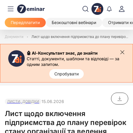
Передплатити
Безкоштовні вебінари
Отримати к
Документи
Лист щодо включення підприємства до плану перевірок стану організації та ведення військового обліку
🤖 АІ-Консультант знає, де знайти
Статті, документи, шаблони та відповіді — за
одним запитом.
Спробувати
15.06.2026
ЛИСТИ, ДОВІДКИ
Лист щодо включення
підприємства до плану перевірок
стану організації та ведення