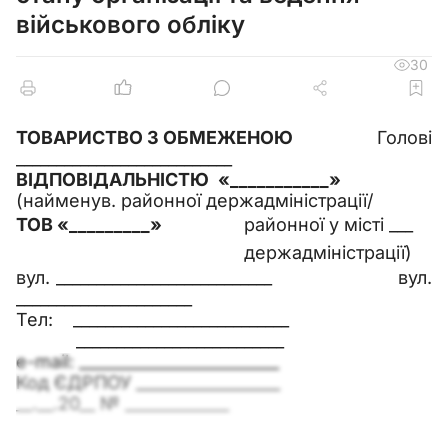
військового обліку
30
ТОВАРИСТВО З ОБМЕЖЕНОЮ
Голові
___________________________
ВІДПОВІДАЛЬНІСТЮ «___________»
(найменув. районної держадміністрації/
ТОВ «_________»
районної у місті ___
держадміністрації)
вул. ___________________________ вул.
______________________
Тел: ___________________________
__________________________
е-mail:
_________________________
Код ЄДРПОУ __________________
__.__.20__ № _____________