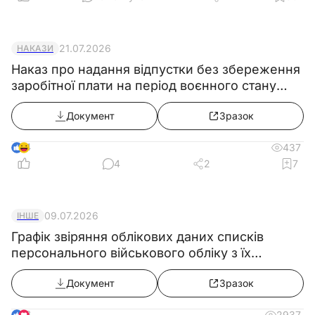
21.07.2026
НАКАЗИ
Наказ про надання відпустки без збереження
заробітної плати на період воєнного стану
(продовження з 02.08.2026)
Документ
Зразок
4
437
4
2
7
09.07.2026
ІНШЕ
Графік звіряння облікових даних списків
персонального військового обліку з їх
військово-обліковими документами
Документ
Зразок
8
2937