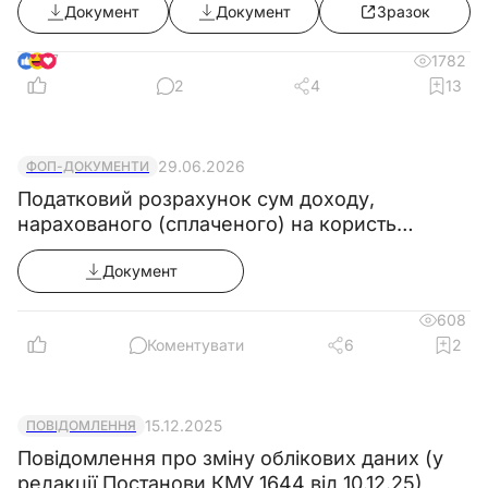
Документ
Документ
Зразок
КМУ від 10.06.2026 №812)
7
1782
2
4
13
29.06.2026
ФОП-ДОКУМЕНТИ
Податковий розрахунок сум доходу,
нарахованого (сплаченого) на користь
платників податків - ФО, і сум утриманого з
Документ
них податку, а також сум нарахованого ЄВ
для податкових агентів, які є ФОП та або
608
особами, які провадять незалежну
Коментувати
6
2
профдіяльність
15.12.2025
ПОВІДОМЛЕННЯ
Повідомлення про зміну облікових даних (у
редакції Постанови КМУ 1644 від 10.12.25)