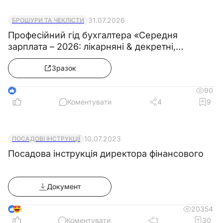
31.07.2026
БРОШУРИ ТА ЧЕКЛІСТИ
Професійний гід бухгалтера «Середня
зарплата – 2026: лікарняні & декретні,
бронювання працівників, компенсації за
Зразок
відпустку»
4
90
Коментувати
4
9
10.07.2023
ПОСАДОВІ ІНСТРУКЦІЇ
Посадова інструкція директора фінансового
Документ
5
20354
Коментувати
1
30