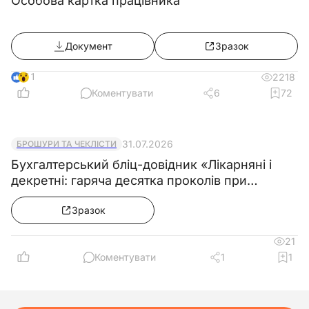
Особова картка працівника
Документ
Зразок
11
2218
Коментувати
6
72
31.07.2026
БРОШУРИ ТА ЧЕКЛІСТИ
Бухгалтерський бліц-довідник «Лікарняні і
декретні: гаряча десятка проколів при
розрахунку середньої зарплати»
Зразок
21
Коментувати
1
1