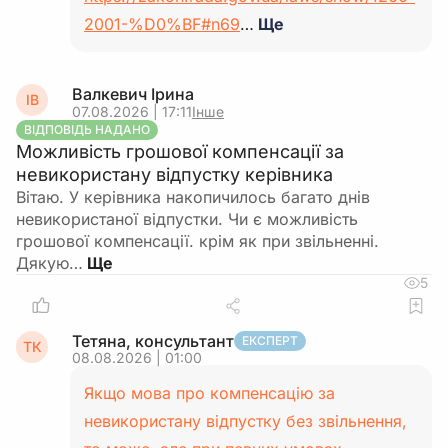
2001-%D0%BF#n69
…
Ще
Валкевич Ірина
ІВ
07.08.2026 | 17:11
Інше
ВІДПОВІДЬ НАДАНО
Можливість грошової компенсації за
невикористану відпустку керівника
Вітаю. У керівника накопичилось багато днів
невикористаної відпустки. Чи є можливість
грошової компенсації. крім як при звільненні.
Дякую…
5
Тетяна, консультант
ЕКСПЕРТ
ТК
08.08.2026 | 01:00
Якщо мова про компенсацію за
невикористану відпустку без звільнення,