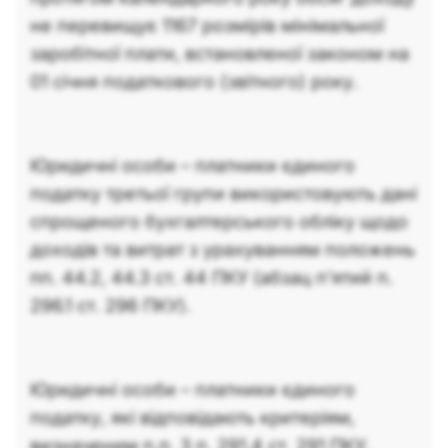
не перевищує 1167 розмірів мінімальної
заробітної плати, встановленої законом на
01 січня податкового (звітного) року.
Юридичні особи – платники єдиного
податку третьої групи використовують дані
спрощеного бухгалтерського обліку щодо
доходів та витрат з урахуванням положень
пп. 44.2, 44.3 ст. 44 ПКУ (абзац п’ятий п.
296.1 ст. 296 ПКУ).
Юридичні особи – платники єдиного
податку, які відповідають критеріям,
визначеним п.п. 3 п. 291.4 ст. 291 ПКУ,