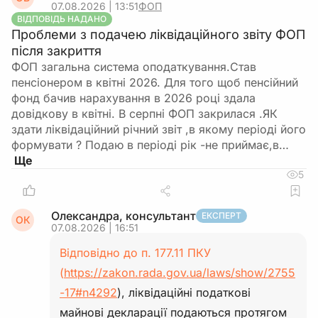
07.08.2026 | 13:51
ФОП
ВІДПОВІДЬ НАДАНО
Проблеми з подачею ліквідаційного звіту ФОП
після закриття
ФОП загальна система оподаткування.Став
пенсіонером в квітні 2026. Для того щоб пенсійний
фонд бачив нарахування в 2026 році здала
довідкову в квітні. В серпні ФОП закрилася .ЯК
здати ліквідаційний річний звіт ,в якому періоді його
формувати ? Подаю в періоді рік -не приймає,в…
5
Олександра, консультант
ЕКСПЕРТ
ОК
07.08.2026 | 16:51
Відповідно до п. 177.11 ПКУ
(
https://zakon.rada.gov.ua/laws/show/2755
-17#n4292
), ліквідаційні податкові
майнові декларації подаються протягом