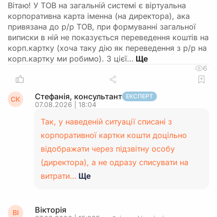
Вітаю! У ТОВ на загальній системі є віртуальна
корпоративна карта іменна (на директора), ака
привязана до р/р ТОВ, при формуванні загальної
виписки в ній не показується переведення коштів на
корп.картку (хоча таку дію як переведення з р/р на
корп.картку ми робимо). З цієї…
6
Стефанія, консультант
ЕКСПЕРТ
СК
07.08.2026 | 18:04
Так, у наведеній ситуації списані з
корпоративної картки кошти доцільно
відображати через підзвітну особу
(директора), а не одразу списувати на
витрати…
Ще
Вікторія
ВІ