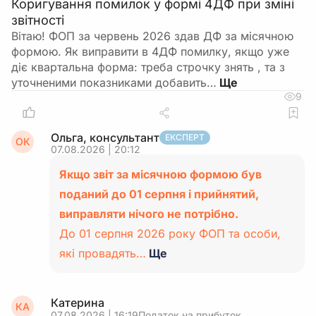
Коригування помилок у формі 4ДФ при зміні
звітності
Вітаю! ФОП за червень 2026 здав ДФ за місячною
формою. Як виправити в 4ДФ помилку, якщо уже
діє квартальна форма: треба строчку знять , та з
уточненими показниками добавить…
9
Ольга, консультант
ЕКСПЕРТ
ОК
07.08.2026 | 20:12
Якщо звіт за місячною формою був
поданий до 01 серпня і прийнятий,
виправляти нічого не потрібно.
До 01 серпня 2026 року ФОП та особи,
які провадять…
Ще
Катерина
КА
07.08.2026 | 16:19
Податок на прибуток