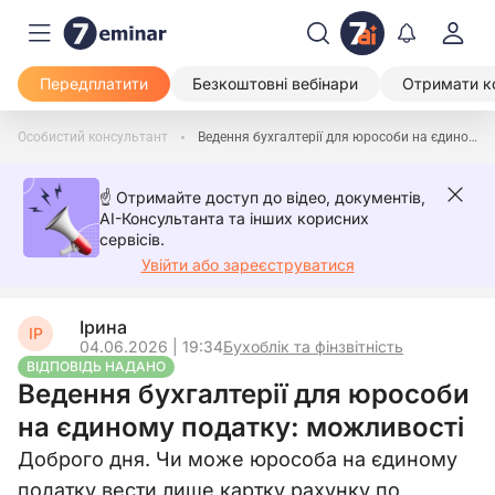
Передплатити
Безкоштовні вебінари
Отримати к
Особистий консультант
Ведення бухгалтерії для юрособи на єдиному податку: можливості
☝️ Отримайте доступ до відео, документів,
AI-Консультанта та інших корисних
сервісів.
Увійти або зареєструватися
Ірина
ІР
04.06.2026 | 19:34
Бухоблік та фінзвітність
ВІДПОВІДЬ НАДАНО
Ведення бухгалтерії для юрособи
на єдиному податку: можливості
Доброго дня. Чи може юрособа на єдиному
податку вести лише картку рахунку по