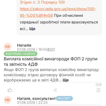
Згідно п. 3 Порядку 100
https://zakon.rada.gov.ua/laws/show/100-
95-%D0%BF#n58
При обчисленні
середньої заробітної плати враховуються
всі…
Ще
Наталія
НА
07.08.2026 | 16:03
ФОП
ВІДПОВІДЬ НАДАНО
Виплата комісійної винагороди ФОП 2 групи
та звітність 4ДФ
Якщо ФОП 2 група виплачує комісійну винагороду
комісіонеру згідно договору фізичній особі чи
відображаємо це в звіті 4ДФ…
5
Наталя, консультант
ЕКСПЕРТ
НК
07.08.2026 | 22:25