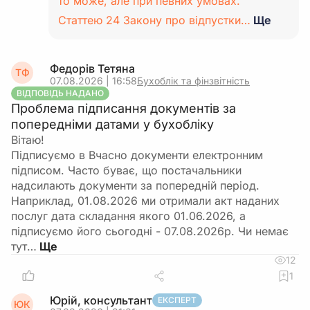
то може, але при певних умовах.
Статтею 24 Закону про відпустки…
Ще
Федорів Тетяна
ТФ
07.08.2026 | 16:58
Бухоблік та фінзвітність
ВІДПОВІДЬ НАДАНО
Проблема підписання документів за
попередніми датами у бухобліку
Вітаю!
Підписуємо в Вчасно документи електронним
підписом. Часто буває, що постачальники
надсилають документи за попередній період.
Наприклад, 01.08.2026 ми отримали акт наданих
послуг дата складання якого 01.06.2026, а
підписуємо його сьогодні - 07.08.2026р. Чи немає
тут…
12
1
Юрій, консультант
ЕКСПЕРТ
ЮК