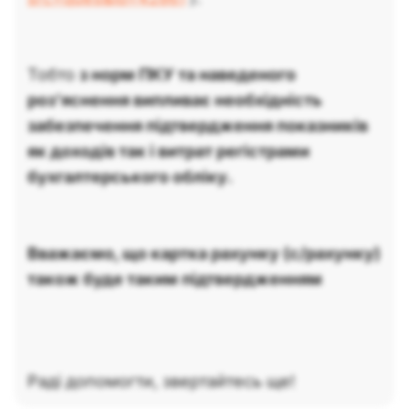
Тобто
з норм ПКУ та наведеного
роз’яснення випливає необхідність
забезпечення підтвердження показників
як доходів так і витрат регістрами
бухгалтерського обліку.
Вважаємо, що картка рахунку (с/рахунку)
також буде таким підтвердженням
Раді допомогти, звертайтесь ще!