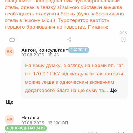
працівника. Попередньо ним був заброньований
отель, однак в звязку зі зміною обставин виникла
необхідність скасувати бронь (було заброньовано
отель в іншому місці). Туроператор вартість
першого бронювання не повертає. Питання:
8
Антон, консультант
ЕКСПЕРТ
АК
07.08.2026 | 18:48
На нашу думку, з огляду на норми пп. "а"
пп. 170.9.1 ПКУ відшкодувати такі витрати
можна лише з одночасним визнанням
додаткового блага на цю суму та…
Ще
Наталія
НА
07.08.2026 | 16:19
ФОП
ВІДПОВІДЬ НАДАНО