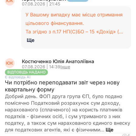
ЮК
07.08.2026 | 21:45
У Вашому випадку має місце отримання
цільового фінансування.
Та згідно з п.17 НП(С)БО – 15 «Дохід» (…
Ще
Костюченко Юлія Анатоліївна
ЮК
07.08.2026 | 14:39
Інше
ВІДПОВІДЬ НАДАНО
Є відповідь АІ
Чи потрібно переподавати звіт через нову
квартальну форму
Добрий день. ФОП друга група ЄП, було подано
помісячно Податковий розрахунок сум доходу,
нарахованого (сплаченого) на користь платників
податків - фізичних осіб, і сум утриманого з них
податку, а також сум нарахованого єдиного внеску
для податкових агентів, які є фізичними…
4