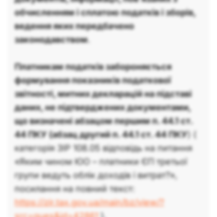
обчисленням і сплатою податків і зборів,
ведення яких передбачено
законодавством
.
Платникам податків забороняється
формування показників податкової
звітності, митних декларацій на підставі
даних, не підтверджених документами,
що визначені абзацом першим п. 44.1 ст.
44 ПКУ (абзац другий п. 44.1 ст. 44 ПКУ
) (
категорія ЗІР 108.05 відповідь на питання
«Яким чином ЮО – платники ЄП третьої
групи ведуть облік доходів і витрат?»,
посилання на повний текст:
https://zir.tax.gov.ua/main/bz/view/?
src=ques&id=42861
).