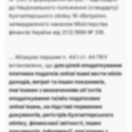
до Національного положення (стандарту)
бухгалтерського обліку 16 «Витрати»,
затвердженого наказом Міністерства
фінансів України від 31.12.1999 № 318.
… Абзацом першим п. 44.1 ст. 44 ПКУ
встановлено, що
для цілей оподаткування
платники податків зобов’язані вести облік
доходів, витрат та інших показників,
пов’язаних з визначенням об’єктів
оподаткування та/або податкових
зобов’язань, на підставі первинних
документів, регістрів бухгалтерського
обліку, фінансової звітності, інших
документів, інформації, пов’язаних з