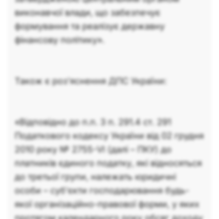
виконавчої влади, що забезпечує
формування та реалізує державну
фінансову політику».
Також є роз’яснення ДПС України:
«Відповідно до п.п. 3 п. 291.4 ст. 291
Податкового кодексу України від 02 грудня
2010 року № 2755-VI (далі – ПКУ) до
платників єдиного податку, які відносяться
до третьої групи, належать юридичні
особи – суб’єкти господарювання будь-
якої організаційно-правової форми, у яких
протягом календарного року обсяг доходу