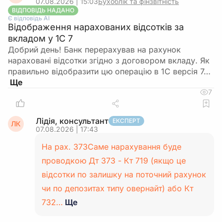
07.08.2026 | 15:03
Бухоблік та фінзвітність
ВІДПОВІДЬ НАДАНО
Є відповідь АІ
Відображення нарахованих відсотків за
вкладом у 1С 7
Добрий день! Банк перерахував на рахунок
нараховані відсотки згідно з договором вкладу. Як
правильно відобразити цю операцію в 1С версія 7…
7
Лідія, консультант
ЕКСПЕРТ
ЛК
07.08.2026 | 17:43
На рах. 373Саме нарахування буде
проводкою Дт 373 - Кт 719 (якщо це
відсотки по залишку на поточний рахунок
чи по депозитах типу овернайт) або Кт
732…
Ще