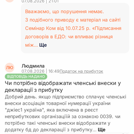
07.08.2026 | 21:01
Вважаємо, що порушення немає.
З подібного приводу є матеріал на сайті
Семінар Ком від 10.07.25 р. «Підписання
договорів в ЕДО: чи впливає різниця
між…
Ще
Людмила
ЛЮ
07.08.2026 | 16:49
Податок на прибуток
ВІДПОВІДЬ НАДАНО
Чи потрібно відображати членські внески у
декларації з прибутку
Добрий день. якщо підприємство сплачує членські
внески асоціація товарної нумерації україни
"джіес1 україна", яка включена в реєст
неприбуткових організаціїй за ознакою 0039. чи
потрібно такі членські внески відображати у
додатку бд до декларації з прибутку…