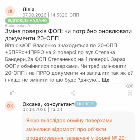
Лілія
ЛІ
07.08.2026 | 14:53
20-ОПП
ВІДПОВІДЬ НАДАНО
Є відповідь АІ
Зміна поверхів ФОП: чи потрібно оновлювати
документи 20-ОПП
Вітаю!ФОП Власенко знаходиться по 20-ОПП
+5ПРРо+1ПРРО на 2 поверсі по вул.Степана
Бандери,2а ФОП Степаненко на 1 поверсі. Зараз
ФОПи обмінялися поверхами. Чи треб змінювати
20-ОПП і на ПРРО документи чи залишити так як є?
і якщо не змінити то що буде ?дякую…
8
Оксана, консультант
ЕКСПЕРТ
ОК
07.08.2026 | 16:03
Якщо внаслідок обміну поверхами
змінилися відомості про об’єкти
оподаткування, зазначені у формі № 20-