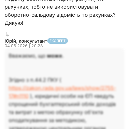
рахунках, тобто не використовувати
оборотно-сальдову відомість по рахунках?
Дякую!
Юрій, консультант
ЕКСПЕРТ
04.06.2026 | 20:28
Вважаємо, що
може
.
Згідно з п.44.2 ПКУ (
https://zakon.rada.gov.ua/laws/show/2755-
17#n1110
), юридичні особи на ЄП «ведуть
спрощений бухгалтерський облік доходів
та витрат з метою обрахунку об’єкта
оподаткування за методикою,
затвердженою центральним органом