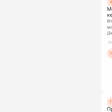
І
М
к
Ві
мо
Д
Т
Т
П