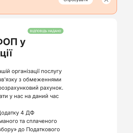
ВІДПОВІДЬ НАДАНО
ФОП у
ції
шій організації послугу
У зв'язку з обмеженнями
 розрахунковий рахунок.
ти у нас на даний час
Додатку 4 ДФ
маного та сплаченого
 збору» до Податкового