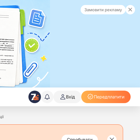
Замовити рекламу
Вхід
Передплатити
ії
Спробувати