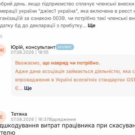
брий день. якщо підприємство сплачує членські внески 
мерації україни "джіес1 україна", яка включена в реєст
ганізаціїй за ознакою 0039. чи потрібно такі членські в
датку бд до декларації з прибутку…
5
Юрій, консультант
ЕКСПЕРТ
К
07.08.2026 | 18:55
Вважаємо,
що навряд чи потрібно.
Адже дана асоціація займається діяльністю, яка 
впровадження в Україні всесвітніх стандартах GS1
Є…
Ще
Тетяна
Е
07.08.2026 | 16:37
Відрядження
ідшкодування витрат працівника при скасува
отелю