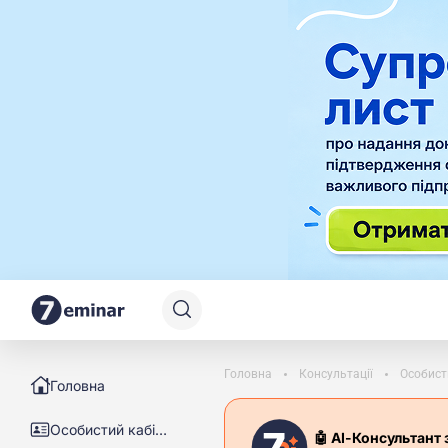
Головна
Консультації
Особист
Головна
Особистий кабінет
🤖 АІ-Консультант 