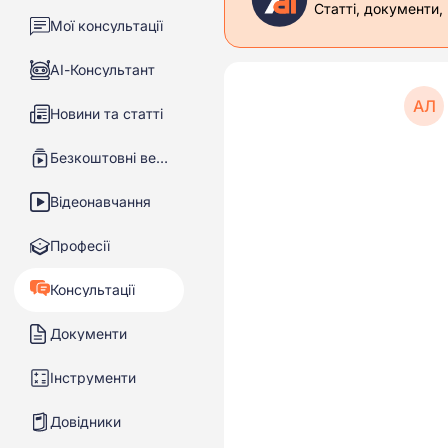
Статті, документи,
Мої консультації
АІ-Консультант
АЛ
Новини та статті
Безкоштовні вебінари
Відеонавчання
Професії
Консультації
Документи
Інструменти
Довідники