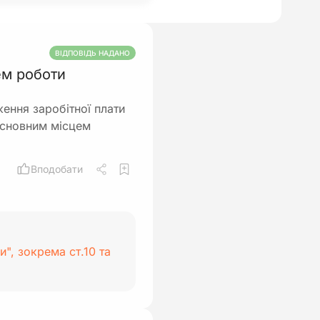
ВІДПОВІДЬ НАДАНО
ем роботи
ення заробітної плати
 основним місцем
Вподобати
и", зокрема ст.10 та