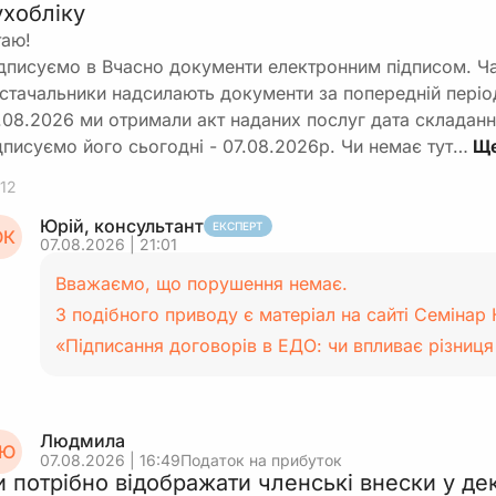
ухобліку
таю!
дписуємо в Вчасно документи електронним підписом. Ч
стачальники надсилають документи за попередній періо
.08.2026 ми отримали акт наданих послуг дата складанн
дписуємо його сьогодні - 07.08.2026р. Чи немає тут…
12
Юрій, консультант
ЕКСПЕРТ
К
07.08.2026 | 21:01
Вважаємо, що порушення немає.
З подібного приводу є матеріал на сайті Семінар К
«Підписання договорів в ЕДО: чи впливає різниц
Людмила
Ю
07.08.2026 | 16:49
Податок на прибуток
и потрібно відображати членські внески у дек