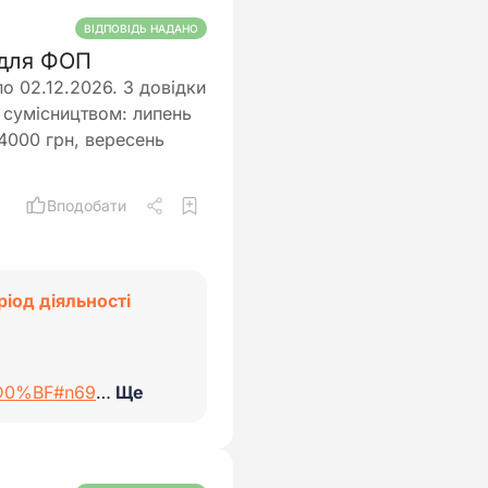
ВІДПОВІДЬ НАДАНО
 для ФОП
по 02.12.2026. З довідки
 сумісництвом: липень
 4000 грн, вересень
Вподобати
ріод діяльності
-%D0%BF#n69
…
Ще