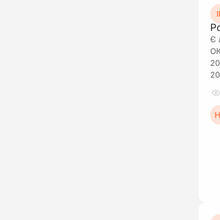
І
Р
Є 
ОК
20
20
Н