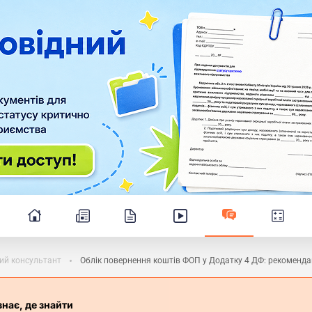
ий консультант
Облік повернення коштів ФОП у Додатку 4 ДФ: рекомендац
знає, де знайти