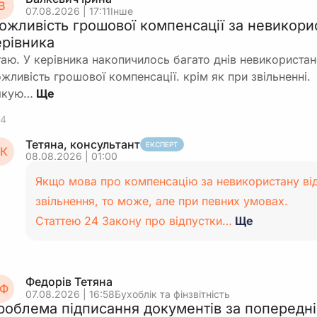
В
07.08.2026 | 17:11
Інше
ожливість грошової компенсації за невикори
ерівника
таю. У керівника накопичилось багато днів невикористано
жливість грошової компенсації. крім як при звільненні.
якую…
4
Тетяна, консультант
ЕКСПЕРТ
К
08.08.2026 | 01:00
Якщо мова про компенсацію за невикористану ві
звільнення, то може, але при певних умовах.
Статтею 24 Закону про відпустки…
Ще
Федорів Тетяна
Ф
07.08.2026 | 16:58
Бухоблік та фінзвітність
роблема підписання документів за попередні