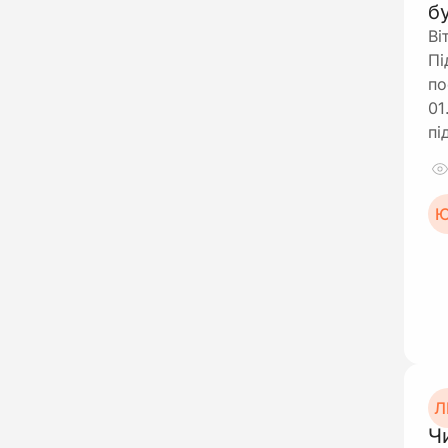
б
Ві
Пі
по
01
пі
Ю
Л
Ч