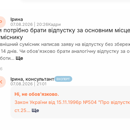
Ірина
Р
07.08.2026 | 20:26
Кадри
и потрібно брати відпустку за основним місц
уміснику
внішний сумісник написав заяву на відпустку без збереж
 14 днів. Чи обов'язково брати аналогічну відпустку за
боти…
6
Ірина, консультант
ЕКСПЕРТ
К
07.08.2026 | 21:01
Ні, не обов'язково.
Закон України від 15.11.1996р №504 "Про відпустк
ст.25…
Ще