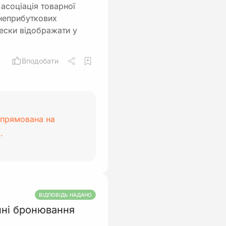
асоціація товарної
 неприбуткових
нески відображати у
Вподобати
спрямована на
.
ВІДПОВІДЬ НАДАНО
нні бронювання