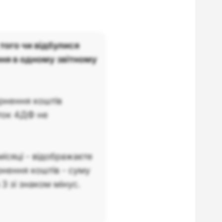
того чи відбулися
ня в одному звітному
рнення коштів
аток 4ДФ не
ісяці - відображаєте
нення коштів - суму
3 зі знаком мінус.