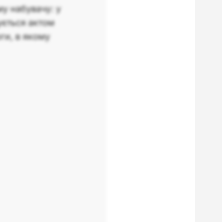
у набувачу: у
сується актом
ги, в якому