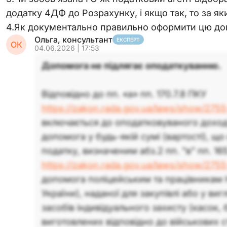
додатку 4ДФ до Розрахунку, і якщо так, то за я
4.Як документально правильно оформити цю д
Ольга, консультант
ЕКСПЕРТ
ОК
04.06.2026 | 17:53
Допомога не підлягає оподаткуванню.
Відповідно до пп. «а» пп. 170.7.8 ПКУ
https://zakon.rada.gov.ua/laws/show/275
включається до оподатковуваного доход
допомога у будь-якій сумі (вартості), щ
податку, визначеним абз.2 пп. "в" пп. 16
https://zakon.rada.gov.ua/laws/show/275
допомога поліцейським та працівникам Н
України), наданої для закупівлі або у виг
засобів індивідуального захисту (касок,
виготовлених відповідно до військових с