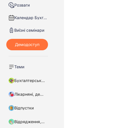
Розваги
Календар Бухгалтера
Виїзні семінари
Теми
Бухгалтерський облік
Лікарняні, декретні
Відпустки
Відрядження, підзвітні кошти