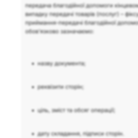
передача благодійної допомоги кінцевом
випадку передачі товарів (послуг) – фік
приймання-передачі благодійної допомо
обов’язково зазначаємо:
назву документа;
реквізити сторін;
ціль, зміст та обсяг операції;
дату складання, підписи сторін.