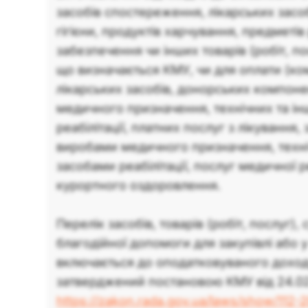
засобів спостереження, лікарських засоб
гігієни, продуктів харчування, предметі
забезпечення чи інших товарів (робіт, по
що визначається КМУ, чи для оплати (ком
лікарських засобів, донорських компонен
медичного призначення, технічних та ін
реабілітації, платних послуг з лікування
виробами медичного призначення, техн
засобами реабілітації, послуг медичної р
курортного оздоровлення.
Перелік засобів, товарів (робіт, послуг), 
благодійної допомоги для закупівлі або у
включається до оподатковуваного дохо
затверджений постановою КМУ від 24.02.
https://zakon.rada.gov.ua/laws/show/11