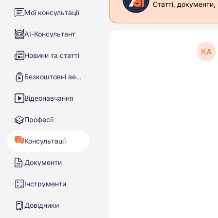
Статті, документи,
Мої консультації
АІ-Консультант
КА
Новини та статті
Безкоштовні вебінари
Відеонавчання
Професії
Консультації
Документи
Інструменти
Довідники