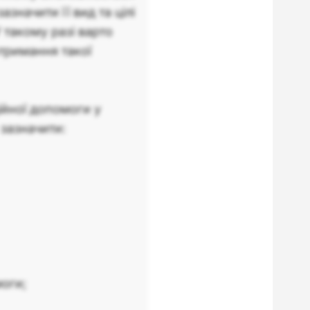
значити її вид та цілі
 такому разі варто
отримання такої
йної допомоги у
 зазначити:
моги;