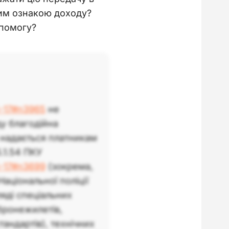
ким ознакою доходу?
опомогу?
5-17#n3965
не
у благодійна
о надається платникам
5.1.54 ПКУ
5-17#n3699
(зокрема,
аціональної поліції
ляді спеціальних
 бронежилетів,
тандартів), технічних