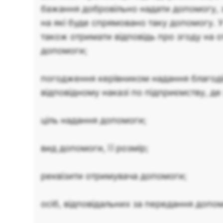
бажання добровільно надати допомогу, за
на які буде спрямовано таку допомогу. У
також отримати відповідь про згоду на 
допомоги;
погодження керівником надання благоді
відповідному наказі по підприємству, де
ціль надання допомоги;
вид допомоги, її розмір;
реквізити отримувача допомоги;
осіб, відповідальних за передання допо