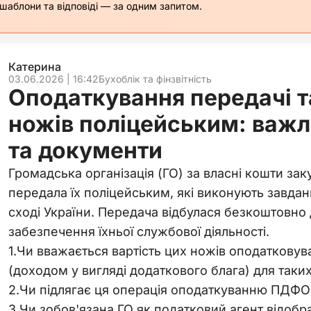
 шаблони та відповіді — за одним запитом.
Катерина
03.06.2026 | 16:42
Бухоблік та фінзвітність
Оподаткування передачі 
ножів поліцейським: важл
та документи
Громадська організація (ГО) за власні кошти зак
передала їх поліцейським, які виконують завданн
сході України. Передача відбулася безкоштовно
забезпечення їхньої службової діяльності.
1.Чи вважається вартість цих ножів оподаткову
(доходом у вигляді додаткового блага) для таки
2.Чи підлягає ця операція оподаткуванню ПДФО
3.Чи зобов'язана ГО як податковий агент відоб