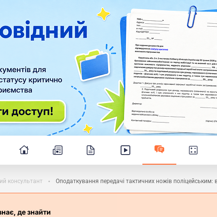
ий консультант
Оподаткування передачі тактичних ножів поліцейським: 
знає, де знайти