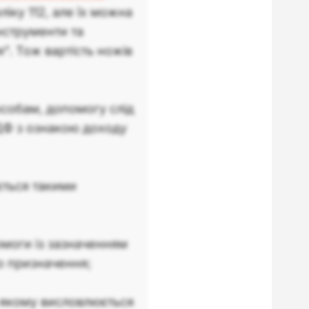
іку 112, але їх можна
Інструменти та
". Тож вартість ножів
собам, допомогу слід
4ДФ з ознакою доходу
ється такими
моги із зазначенням
го призначення;
в якому висловлюється