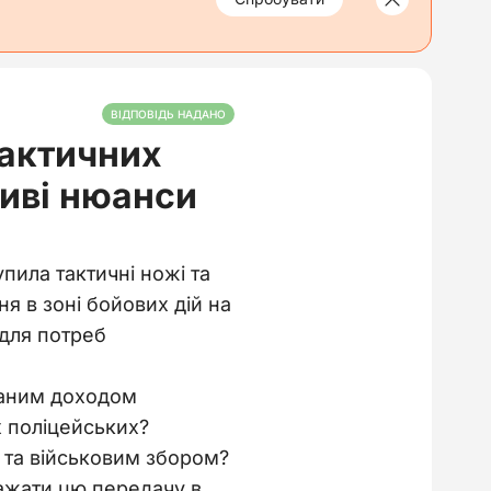
ВІДПОВІДЬ НАДАНО
тактичних
иві нюанси
упила тактичні ножі та
я в зоні бойових дій на
 для потреб
ваним доходом
х поліцейських?
 та військовим збором?
ражати цю передачу в