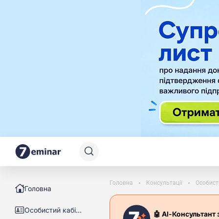
Головна
Консультації
Особист
Головна
Особистий кабінет
🤖 АІ-Консультант 