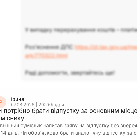
У випадку перерахування коштів – платі
Роз’яснення ДПС
https://zt.tax.gov.ua/m
ark/770322.html
Раді допомогти, звертайтесь ще!
Ірина
Р
07.08.2026 | 20:26
Кадри
и потрібно брати відпустку за основним місц
уміснику
внішний сумісник написав заяву на відпустку без збереж
 14 днів. Чи обов'язково брати аналогічну відпустку за