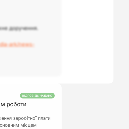
жне доручення.
edia-ark/news-
ВІДПОВІДЬ НАДАНО
ем роботи
ення заробітної плати
 основним місцем