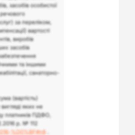
ів, засобів особистої
в речового
слуг) за переліком,
пенсації) вартості
тів, виробів
ших засобів
, забезпечення
ічними та іншими
еабілітації, санаторно-
сума (вартість)
 вигляді яких не
ду платників ПДФО,
2016 р. № 112
2-2016-%D0%BF#n8
.