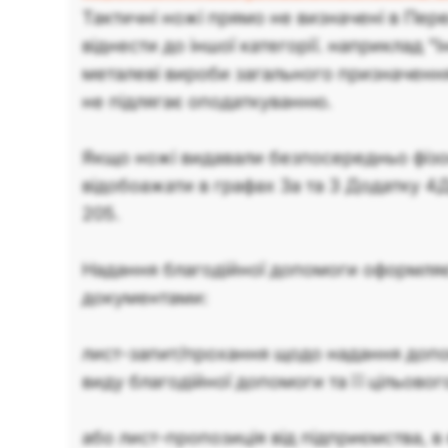
Тактичні ножі прямо не визначені в Перел
віднести до іншої категорії. наприклад "
металеві вироби загального призначення
не підлягає оподаткуванню.
Якщо ножі видавали безпосередньо фізо
відобоажати в графах 3а та 3 Додатку 
205.
Надання благодійної допомоги оформля
документами:
лист-запит/прохання щодо надання допо
виду благодійної допомоги та її цільово
або лист-пропозиція від підприємства, 