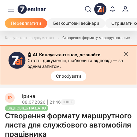
Передплатити
Безкоштовні вебінари
Отримати к
Консультант по документах
Створення формату маршрутного листа для службового автомобіля працівника
🤖 АІ-Консультант знає, де знайти
Статті, документи, шаблони та відповіді — за
одним запитом.
Спробувати
Ірина
ІР
08.07.2026 | 21:46
ІНШЕ
ВІДПОВІДЬ НАДАНО
Створення формату маршрутного
листа для службового автомобіля
працівника