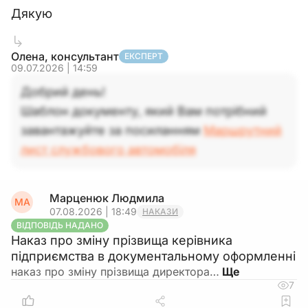
Дякую
Олена, консультант
ЕКСПЕРТ
09.07.2026 | 14:59
Добрий день!
Шаблон документу, який Вам потрібний
завантажуйте за посиланням
Маршрутний
лист службового автомобіля
Марценюк Людмила
МА
07.08.2026 | 18:49
НАКАЗИ
ВІДПОВІДЬ НАДАНО
Наказ про зміну прізвища керівника
підприємства в документальному оформленні
наказ про зміну прізвища директора…
7