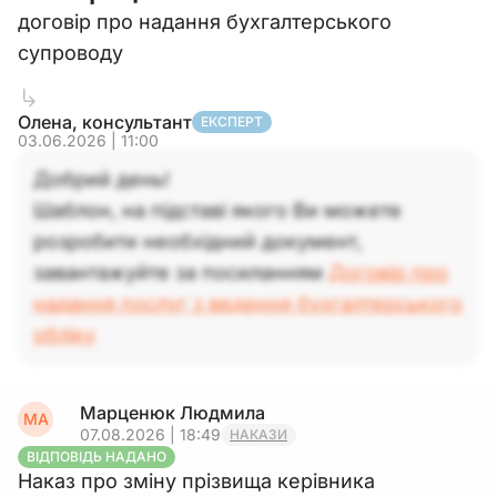
договір про надання бухгалтерського
супроводу
Олена, консультант
ЕКСПЕРТ
03.06.2026 | 11:00
Добрий день!
Шаблон, на підставі якого Ви можете
розробити необхідний документ,
завантажуйте за посиланням
Договір про
надання послуг з ведення бухгалтерського
обліку
Марценюк Людмила
МА
07.08.2026 | 18:49
НАКАЗИ
ВІДПОВІДЬ НАДАНО
Наказ про зміну прізвища керівника