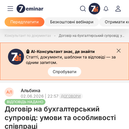
Передплатити
Безкоштовні вебінари
Отримати к
Консультант по документах
Договір на бухгалтерський супровід: умови та особливості співпраці
🤖 АІ-Консультант знає, де знайти
Статті, документи, шаблони та відповіді — за
одним запитом.
Спробувати
Альбина
АЛ
02.06.2026 | 22:57
ДОГОВОРИ
ВІДПОВІДЬ НАДАНО
Договір на бухгалтерський
супровід: умови та особливості
співпраці