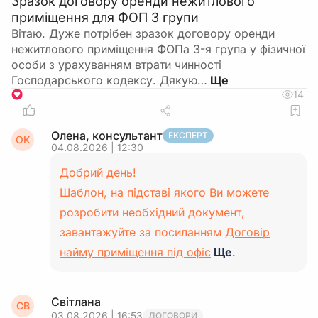
Зразок договору оренди нежитлового
приміщення для ФОП 3 групи
Вітаю. Дуже потрібен зразок договору оренди
нежитлового приміщення ФОПа 3-я група у фізичної
особи з урахуванням втрати чинності
Господарського кодексу. Дякую…
14
1
Олена, консультант
ЕКСПЕРТ
ОК
04.08.2026 | 12:30
Добрий день!
Шаблон, на підставі якого Ви можете
розробити необхідний документ,
завантажуйте за посиланням
Договір
найму приміщення під офіс
Ще
.
Світлана
СВ
03.08.2026 | 16:53
ДОГОВОРИ