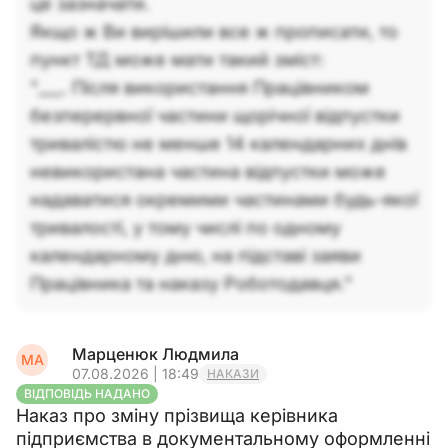
це зазначати.
Якщо ж Ви вирішили все ж прописати, то
пункт ТД може мати такий зміст:
"___. Після використання Працівником
безперервної частини щорічної відпустки
тривалістю не менше 14 календарних днів
невикористана частина відпустки може
надаватися окремими частинами будь-якої
тривалості, у тому числі по одному
календарному дню, на підставі заяви
Працівника та наказу Роботодавця."
Марценюк Людмила
МА
07.08.2026 | 18:49
НАКАЗИ
ВІДПОВІДЬ НАДАНО
Наказ про зміну прізвища керівника
підприємства в документальному оформленні