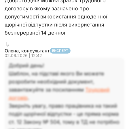
Доброго дня! Можна зразок Трудового
договору в якому зазначено про
допустимості використання одноденної
щорічної відпустки після використання
безперервної 14 денної
Олена, консультант
ЕКСПЕРТ
02.06.2026 | 12:42
Добрий день!
Шаблон, на підставі якого Ви можете
розробити необхідний документ,
завантажуйте за посиланням
Трудовий
договір
.
Зверніть увагу, право працівника на такий
поділ щорічної відпустки - це пряма норма
ст. 12 Закону № 504, тому в ТД не потрібно