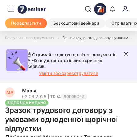
Передплатити
Безкоштовні вебінари
Отримати к
Консультант по документах
Зразок трудового договору з умовами одноденної щорічної відпустки
☝️ Отримайте доступ до відео, документів,
AI-Консультанта та інших корисних
сервісів.
Увійти або зареєструватися
Марія
МА
02.06.2026 | 11:04
ДОГОВОРИ
ВІДПОВІДЬ НАДАНО
Зразок трудового договору з
умовами одноденної щорічної
відпустки