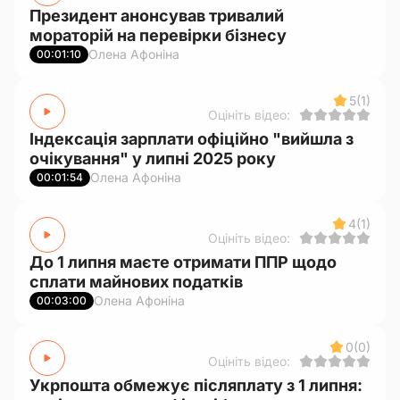
Президент анонсував тривалий
мораторій на перевірки бізнесу
Олена Афоніна
00:01:10
5
(1)
Оцініть відео:
Індексація зарплати офіційно "вийшла з
очікування" у липні 2025 року
Олена Афоніна
00:01:54
4
(1)
Оцініть відео:
До 1 липня маєте отримати ППР щодо
сплати майнових податків
Олена Афоніна
00:03:00
0
(0)
Оцініть відео:
Укрпошта обмежує післяплату з 1 липня: