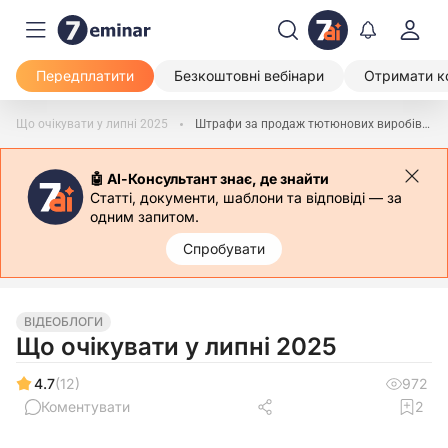
Передплатити
Безкоштовні вебінари
Отримати к
Що очікувати у липні 2025
Штрафи за продаж тютюнових виробів за заниженими цінами
🤖 АІ-Консультант знає, де знайти
Статті, документи, шаблони та відповіді — за
одним запитом.
Спробувати
ВІДЕОБЛОГИ
Що очікувати у липні 2025
4.7
(12)
972
Коментувати
2