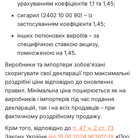
урахуванням коефіцієнтів 1,1 та 1,45;
сигарил (2402 10 00 90)
–
із
застосуванням коефіцієнта 1,45;
інших тютюнових виробів
–
за
специфічною ставкою акцизу,
помноженою на 1,45.
Виробники та імпортери зобов’язані
скоригувати свої декларації про максимальні
роздрібні ціни відповідно до оновлених
правил. Мінімальна ціна поширюється як на
виробників і імпортерів під час подання
декларацій, так і на всіх продавців
–
при
фактичному роздрібному продажу.
Крім того, відповідно до
п. 47 ч. 2 ст. 73
Закону України
від 18.06.2024 №3817-ІХ
«
Про