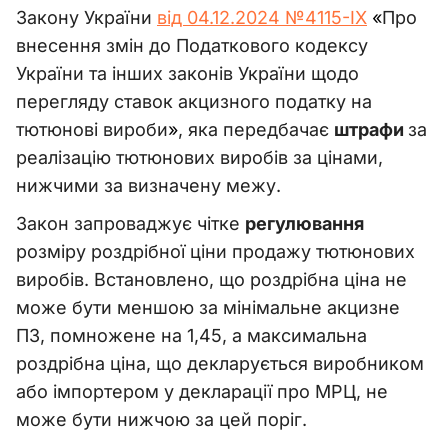
Закону України
від 04.12.2024 №4115-ІХ
«
Про
внесення змін до Податкового кодексу
України та інших законів України щодо
перегляду ставок акцизного податку на
тютюнові вироби
»
, яка передбачає
штрафи
за
реалізацію тютюнових виробів за цінами,
нижчими за визначену межу.
Закон запроваджує чітке
регулювання
розміру роздрібної ціни продажу тютюнових
виробів. Встановлено, що роздрібна ціна не
може бути меншою за мінімальне акцизне
ПЗ, помножене на 1,45, а максимальна
роздрібна ціна, що декларується виробником
або імпортером у декларації про МРЦ, не
може бути нижчою за цей поріг.