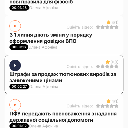
нові правила для фізосіб
Олена Афоніна
00:01:48
4
(1)
Оцініть відео:
З 1 липня діють зміни у порядку
оформлення довідки ВПО
Олена Афоніна
00:01:16
0
(0)
Оцініть відео:
Штрафи за продаж тютюнових виробів за
заниженими цінами
Олена Афоніна
00:02:27
4
(1)
Оцініть відео:
ПФУ передають повноваження з надання
державної соціальної допомоги
Олена Афоніна
00:01:02