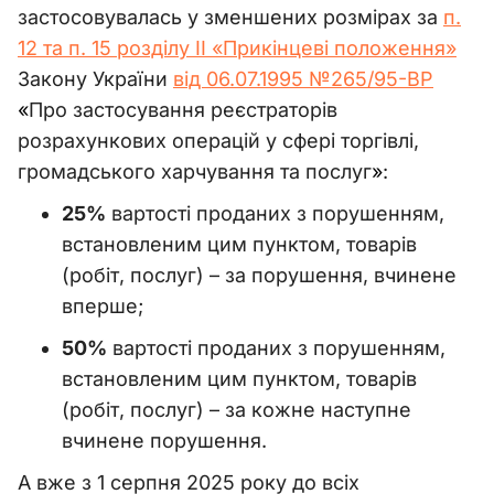
застосовувалась у зменшених розмірах за
п.
12 та п. 15 розділу ІІ «Прикінцеві положення»
Закону України
від 06.07.1995 №265/95-ВР
«
Про застосування реєстраторів
розрахункових операцій у сфері торгівлі,
громадського харчування та послуг
»
:
25%
вартості проданих з порушенням,
встановленим цим пунктом, товарів
(робіт, послуг) – за порушення, вчинене
вперше;
50%
вартості проданих з порушенням,
встановленим цим пунктом, товарів
(робіт, послуг) – за кожне наступне
вчинене порушення.
А вже з 1 серпня 2025 року до всіх