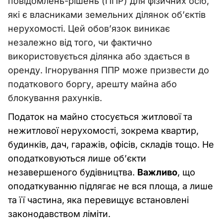
повідомлень-рішень (ППР) для фізичних осіб,
які є власниками земельних ділянок об’єктів
нерухомості. Цей обов’язок виникає
незалежно від того, чи фактично
використовується ділянка або здається в
оренду. Ігнорування ППР може призвести до
податкового боргу, арешту майна або
блокування рахунків.
Податок на майно стосується житлової та
нежитлової нерухомості, зокрема квартир,
будинків, дач, гаражів, офісів, складів тощо. Не
оподатковуються лише об’єкти
незавершеного будівництва.
Важливо
, що
оподаткуванню підлягає не вся площа, а лише
та її частина, яка перевищує встановлені
законодавством ліміти.