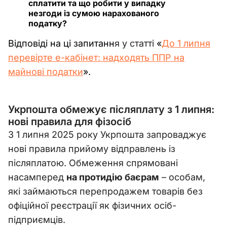
сплатити та що робити у випадку
незгоди із сумою нарахованого
податку?
Відповіді на ці запитанн
я у статті
«
До 1 липня
перевірте е-кабінет: надходять ППР на
майнові податки
»
.
Укрпошта обмежує післяплату з 1 липня:
нові правила для фізосіб
З 1 липня 2025 року Укрпошта запроваджує
нові правила прийому відправлень із
післяплатою. Обмеження спрямовані
насамперед
на протидію баєрам
–
особам,
які займаються перепродажем товарів без
офіційної реєстрації як фізичних осіб-
підприємців.