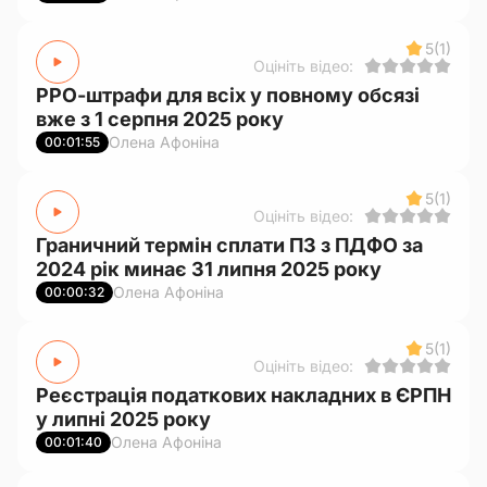
5
(1)
Оцініть відео:
РРО-штрафи для всіх у повному обсязі
вже з 1 серпня 2025 року
Олена Афоніна
00:01:55
5
(1)
Оцініть відео:
Граничний термін сплати ПЗ з ПДФО за
2024 рік минає 31 липня 2025 року
Олена Афоніна
00:00:32
5
(1)
Оцініть відео:
Реєстрація податкових накладних в ЄРПН
у липні 2025 року
Олена Афоніна
00:01:40