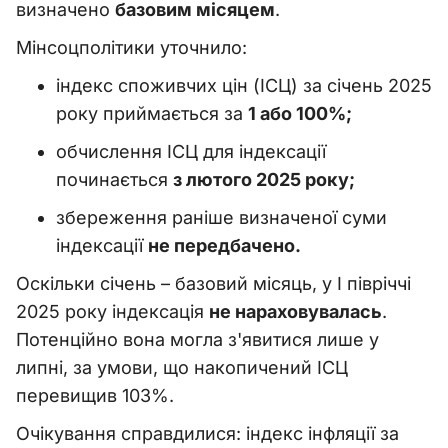
визначено
базовим місяцем
.
Мінсоцполітики уточнило:
індекс споживчих цін (ІСЦ) за січень 2025
року приймається за
1 або 100%;
обчислення ІСЦ для індексації
починається
з лютого 2025 року;
збереження раніше визначеної суми
індексації
не передбачено.
Оскільки січень
–
базовий місяць, у І півріччі
2025 року індексація
не нараховувалась
.
Потенційно вона могла з'явитися лише у
липні, за умови, що накопичений ІСЦ
перевищив 103%.
Очікування справдилися: індекс інфляції за