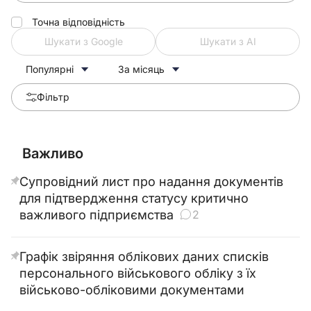
Точна відповідність
Шукати з Google
Шукати з АІ
Популярні
За місяць
Фільтр
Важливо
Супровідний лист про надання документів
для підтвердження статусу критично
важливого підприємства
2
Графік звіряння облікових даних списків
персонального військового обліку з їх
військово-обліковими документами