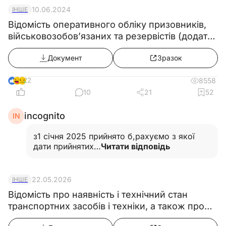
10.06.2024
ІНШЕ
Відомість оперативного обліку призовників,
військовозобов’язаних та резервістів (додаток
12) з 18.05.2024
Документ
Зразок
22
8558
10
21
52
incognito
IN
з1 січня 2025 прийнято б,рахуємо з якої
дати прийнятих…
Читати відповідь
22.05.2026
ІНШЕ
Відомість про наявність і технічний стан
транспортних засобів і техніки, а також про
громадян, які працюють на підприємстві, в