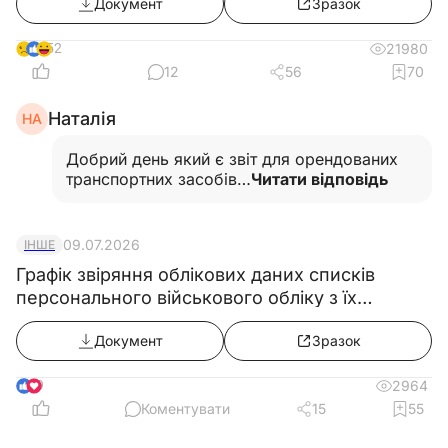
Документ
Зразок
установі та організації на таких транспортних
засобах і техніці
52
21980
12
56
70
Наталія
НА
Добрий день який є звіт для орендованих
транспортних засобів…
Читати відповідь
09.07.2026
ІНШЕ
Графік звіряння облікових даних списків
персонального військового обліку з їх
військово-обліковими документами
Документ
Зразок
9
2964
Коментувати
15
55