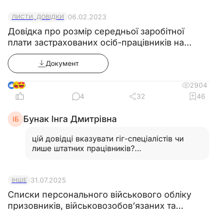
06.02.2023
ЛИСТИ, ДОВІДКИ
Довідка про розмір середньої заробітної
плати застрахованих осіб-працівників на
підприємстві
Документ
6
2904
4
32
46
Бунак Інга Дмитрівна
ІБ
цій довідці вказувати гіг-спеціалістів чи
лише штатних працівників?
Дякую…
Читати відповідь
31.07.2025
ІНШЕ
Списки персонального військового обліку
призовників, військовозобов’язаних та
резервістів ((додаток 5) в редакції̈ постанови