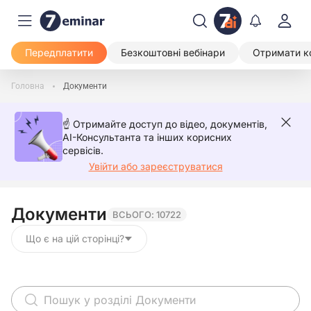
Передплатити
Безкоштовні вебінари
Отримати к
Головна
Документи
☝️ Отримайте доступ до відео, документів,
AI-Консультанта та інших корисних
сервісів.
Увійти або зареєструватися
Документи
ВСЬОГО: 10722
Що є на цій сторінці?