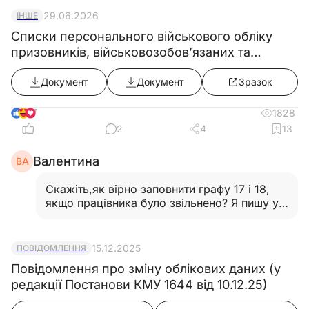
29.06.2026
ІНШЕ
Списки персонального військового обліку
призовників, військовозобов’язаних та
резервістів ((додаток 5) в редакції постанови
Документ
Документ
Зразок
КМУ від 10.06.2026 №812)
7
1828
2
4
13
Валентина
ВА
Скажіть,як вірно заповнити графу 17 і 18,
якщо працівника було звільнено? Я пишу у
графі 17 "Звільнено з роботи 31.05.2026,
наказ № 92-К від 29.05.2026", а у графі 18
реквізити повідомлення "від якого числа і
15.12.2025
ПОВІДОМЛЕННЯ
номер". Я невірно це
Повідомлення про зміну облікових даних (у
заповнюю?…
Читати відповідь
редакції Постанови КМУ 1644 від 10.12.25)