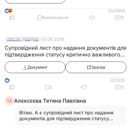
5
20556
Коментувати
1
31
03.08.2026
ЛИСТИ, ДОВІДКИ
Супровідний лист про надання документів для
підтвердження статусу критично важливого
підприємства
Документ
Зразок
6
2330
2
7
13
Алєксєєва Тетяна Павлівна
ТА
Вітаю. А є супровідний лист про надання
документів для підтвердження статусу
критично важливого підприємства
Резидента Дія Сіті?…
Читати відповідь