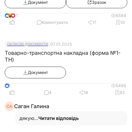
Документ
Зразок
11
6594
Коментувати
17
10
07.01.2025
ОБЛІКОВІ ДОКУМЕНТИ
Товарно-транспортна накладна (форма №1-
ТН)
Документ
3
5499
4
18
82
Саган Галина
СА
дякую…
Читати відповідь