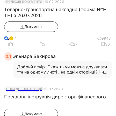
16.02.2026
ОБЛІКОВІ ДОКУМЕНТИ
Товарно-транспортна накладна (форма №1-
ТН) з 26.07.2026
Документ
17
9948
5
27
30
Эльнара Бекирова
ЭЛ
Добрий вечір. Скажіть чи можна друкувати
ттн на одному листі , на одній сторінці? Чи
потрібно все ж зворотній бік?…
Ще
10.07.2023
ПОСАДОВІ ІНСТРУКЦІЇ
Посадова інструкція директора фінансового
Документ