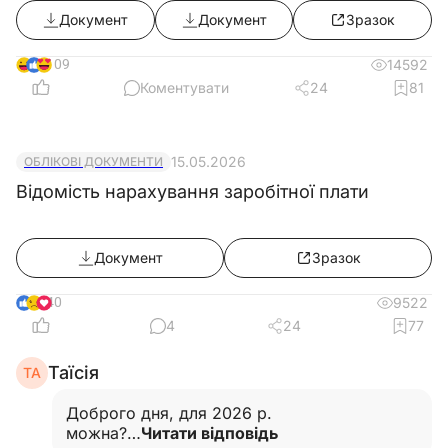
Документ
Документ
Зразок
КМУ від 30.07.2025 №916))
109
14592
Коментувати
24
81
15.05.2026
ОБЛІКОВІ ДОКУМЕНТИ
Відомість нарахування заробітної плати
Документ
Зразок
40
9522
4
24
77
Таїсія
ТА
Доброго дня, для 2026 р.
можна?…
Читати відповідь