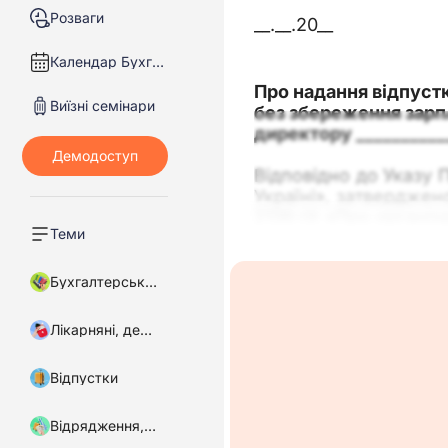
Розваги
__.__.20__
Календар Бухгалтера
Про надання відпуст
Виїзні семінари
без збереження зарп
директору __________
Відповідно до Указу 
Україні», затверджено
2136-IX «Про організа
Теми
504/96-ВР «Про відп
Відбуваю у відпустку
Бухгалтерський облік
_______ 2025 р. трива
Лікарняні, декретні
Директор
Відпустки
Відрядження, підзвітні кошти