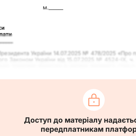
м.______
ки
лати
_____
Президента України 14.07.2025 № 478/2025 «Про п
го Законом України від 15.07.2025 № 4524-ІХ, ч. 
цію трудових відносин в умовах воєнного стану», ч
устки»
 без збереження заробітної плати на період дії 
лістю __ календарних днів.
___________
Доступ до матеріалу надаєть
передплатникам платфо