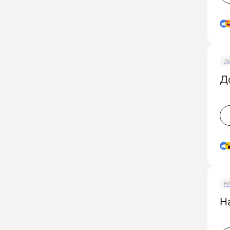
Л
Д
Н
Н