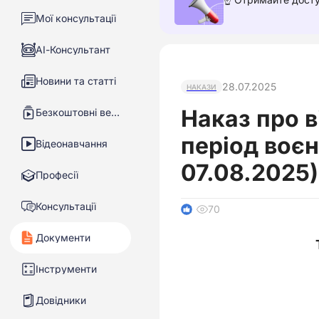
Мої консультації
АІ-Консультант
Новини та статті
28.07.2025
НАКАЗИ
Наказ про в
Безкоштовні вебінари
період воє
Відеонавчання
07.08.2025)
Професії
Консультації
70
1
Документи
Інструменти
Довідники