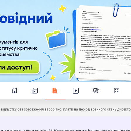
 відпустку без збереження заробітної плати на період воєнного стану директо
п до відео, документів, AI-Консультанта та інших корисних серві