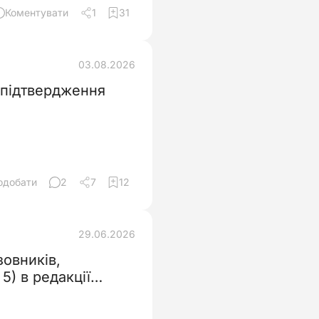
Коментувати
1
31
03.08.2026
 підтвердження
одобати
2
7
12
29.06.2026
овників,
5) в редакції