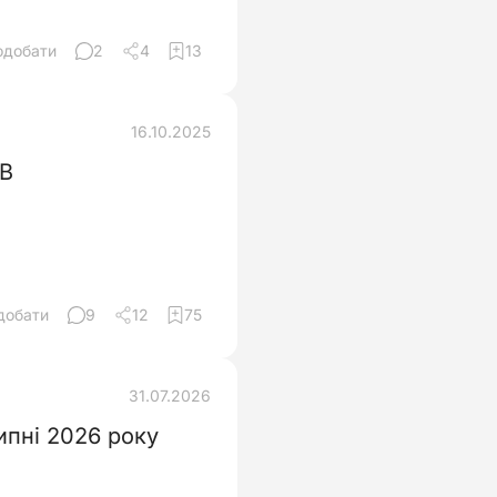
одобати
2
4
13
16.10.2025
СВ
добати
9
12
75
31.07.2026
ипні 2026 року