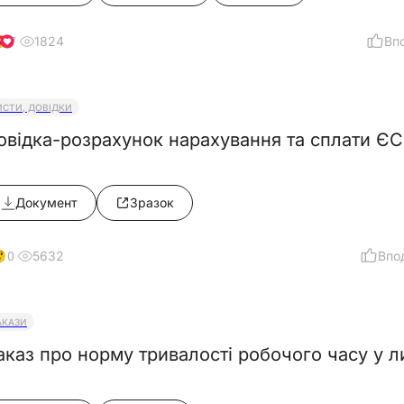
1824
Вп
7
ИСТИ, ДОВІДКИ
овідка-розрахунок нарахування та сплати Є
Документ
Зразок
5632
Впо
10
АКАЗИ
аказ про норму тривалості робочого часу у л