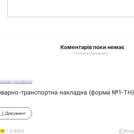
Коментарів поки немає
Почніть розмову…
БЛІКОВІ ДОКУМЕНТИ
оварно-транспортна накладна (форма №1-ТН) 
Документ
9905
Впо
17