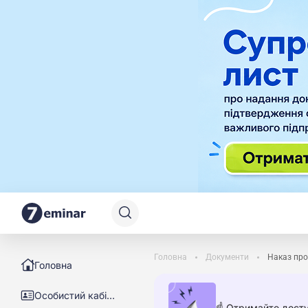
Головна
Документи
Наказ про
Головна
Особистий кабінет
☝️ Отримайте досту