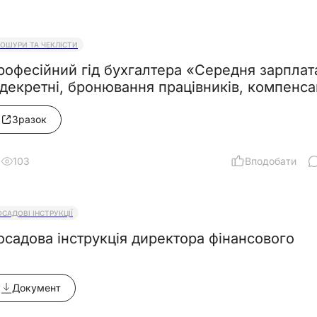
РОШУРИ ТА ЧЕКЛІСТИ
рофесійний гід бухгалтера «Середня зарплата
& декретні, бронювання працівників,
Зразок
103
Вподобати
ОСАДОВІ ІНСТРУКЦІЇ
осадова інструкція директора фінансового
Документ