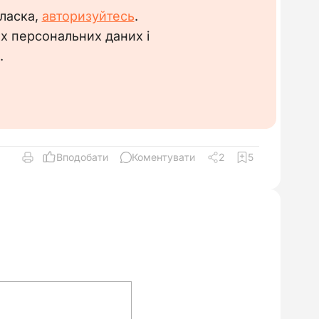
 ласка,
авторизуйтесь
.
их персональних даних і
.
Вподобати
Коментувати
2
5