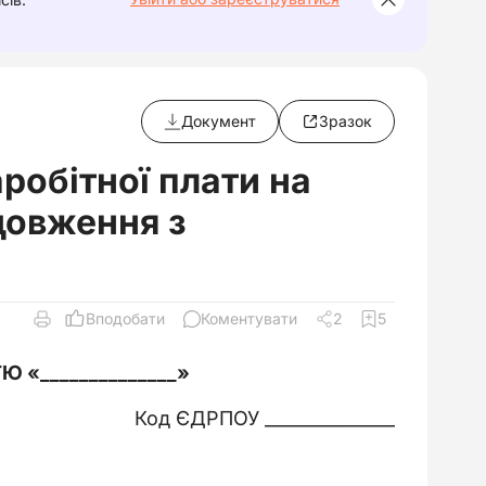
Документ
Зразок
робітної плати на
довження з
Вподобати
Коментувати
2
5
СТЮ
«
______________
»
Код ЄДРПОУ _______________