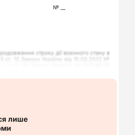
№ __
родовження строку дії воєнного стану в
3 ст. 12 Закону України від 15.03.2022 №
. 1 ст. 26 Закону України від 15.11.96 №
воєнного з «__» _______ 2025 р. по «__»
_________________
ся лише
рми
Документ
Зразок