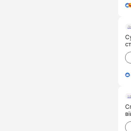
Л
С
с
6
І
С
ві
п