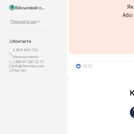
Як
Військовий облік, бронювання
Або
Показати ще
Контакти
0 800 600 722
(безкоштовно)
+380 97 297 22 77
70
info@7eminar.com
1
Про нас