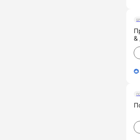
Б
П
4
П
П