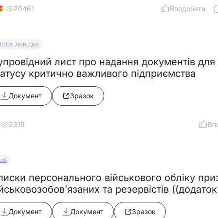
20461
Вподобати
5
ИСТИ, ДОВІДКИ
упровідний лист про надання документів для
татусу критично важливого підприємства
Документ
Зразок
2319
Вп
НШЕ
писки персонального військового обліку приз
йськовозобов’язаних та резервістів ((додаток 
останови КМУ від 10.06.2026 №812)
Документ
Документ
Зразок