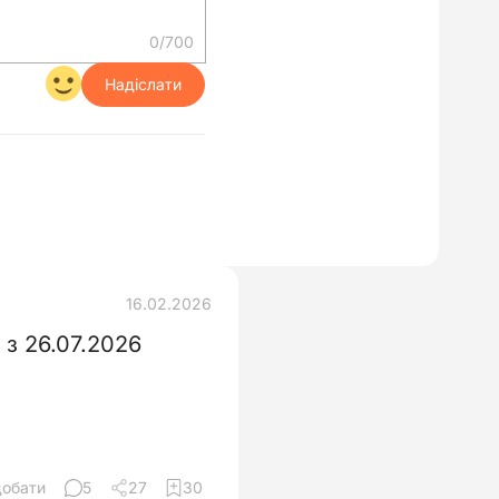
0/700
Надіслати
16.02.2026
з 26.07.2026
добати
5
27
30