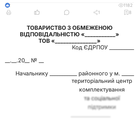
1182
2
1
8
ТОВАРИСТВО З ОБМЕЖЕНОЮ
ВІДПОВІДАЛЬНІСТЮ «___________»
ТОВ «_______________»
Код ЄДРПОУ __________
__.__.20__ № __
Начальнику ___________ районного у м. _____
територіальний центр
комплектування
та соціальної
підтримки
________________
ЗАЯВА