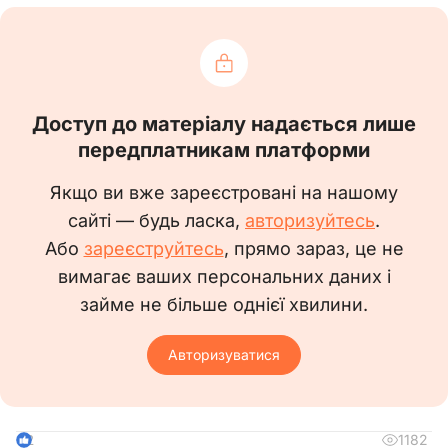
Прошу Вас взяти на військовий облік
__________ автомобіль _________________, 20__
року випуску, VIN: ____________________________.
Доступ до матеріалу надається лише
передплатникам платформи
Директор ТОВ «__________»
Якщо ви вже зареєстровані на нашому
_____________
_________________
сайті — будь ласка,
авторизуйтесь
.
Або
зареєструйтесь
, прямо зараз, це не
вимагає ваших персональних даних і
Документ
Зразок
займе не більше однієї хвилини.
Авторизуватися
1182
2