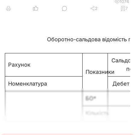
1074
2
7
Оборотно-сальдова відомість по ра
Сальдо 
Рахунок
пе
Показники
Номенклатура
Дебет
БО*
Кількість
БО