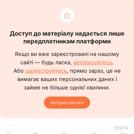
Кількість
БО
Доступ до матеріалу надається лише
Кількість
передплатникам платформи
БО
Якщо ви вже зареєстровані на нашому
сайті — будь ласка,
авторизуйтесь
.
Кількість
Або
зареєструйтесь
, прямо зараз, це не
вимагає ваших персональних даних і
БО
займе не більше однієї хвилини.
Кількість
Авторизуватися
БО
Кількість
1074