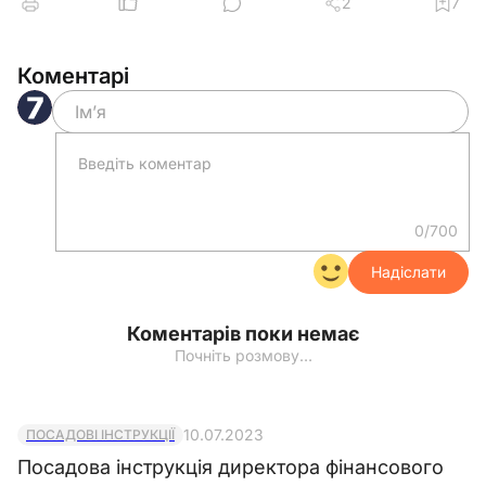
2
7
БО
Разом
Кількість
Коментарі
*дані бухгалтерського
обліку
0/700
Документ
Надіслати
Коментарів поки немає
Почніть розмову…
10.07.2023
ПОСАДОВІ ІНСТРУКЦІЇ
Посадова інструкція директора фінансового