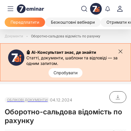
Передплатити
Безкоштовні вебінари
Отримати к
Документи
Оборотно-сальдова відомість по рахунку
🤖 АІ-Консультант знає, де знайти
Статті, документи, шаблони та відповіді — за
одним запитом.
Спробувати
04.12.2024
ОБЛІКОВІ ДОКУМЕНТИ
Оборотно-сальдова відомість по
рахунку