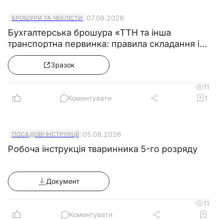
07.08.2026
БРОШУРИ ТА ЧЕКЛІСТИ
Бухгалтерська брошура «ТТН та інша
транспортна первинка: правила складання і
зразки»
Зразок
11
Коментувати
1
05.08.2026
ПОСАДОВІ ІНСТРУКЦІЇ
Робоча інструкція тваринника 5-го розряду
Документ
11
Коментувати