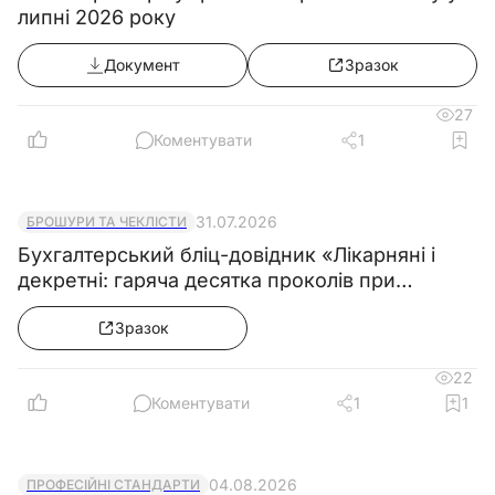
липні 2026 року
Документ
Зразок
27
Коментувати
1
31.07.2026
БРОШУРИ ТА ЧЕКЛІСТИ
Бухгалтерський бліц-довідник «Лікарняні і
декретні: гаряча десятка проколів при
розрахунку середньої зарплати»
Зразок
22
Коментувати
1
1
04.08.2026
ПРОФЕСІЙНІ СТАНДАРТИ