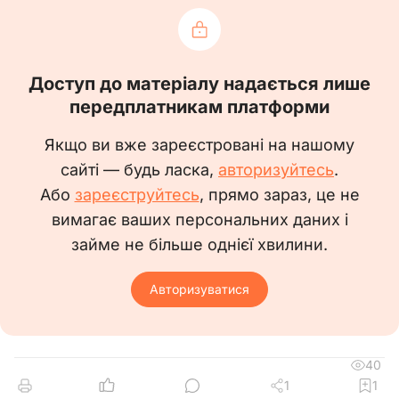
1. Створити комплексну
бригаду для проведення робіт з ремонту
покрівлі будівлі адміністративного корпусу за
Доступ до матеріалу надається лише
адресою _________________ у складі:
передплатникам платформи
- _________________________
_________________.
Якщо ви вже зареєстровані на нашому
- _________________________
_________________.
сайті — будь ласка,
авторизуйтесь
.
- _________________________
Або
зареєструйтесь
, прямо зараз, це не
_________________.
вимагає ваших персональних даних і
- _________________________
_________________.
займе не більше однієї хвилини.
- _________________________
_________________.
Авторизуватися
2. Визначити, що роботи будуть
виконуватись у термін з ________ 20__ року по
_______ 20__ року.
3. Затвердити графік
40
проведення робіт, який знаходиться у
1
1
додатку до цього наказу.