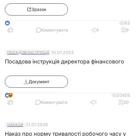
бронювання працівників, компенсації за
Зразок
відпустку»
4
93
Коментувати
4
9
10.07.2023
ПОСАДОВІ ІНСТРУКЦІЇ
Посадова інструкція директора фінансового
Документ
5
20405
Коментувати
1
30
31.07.2026
НАКАЗИ
Наказ про норму тривалості робочого часу у