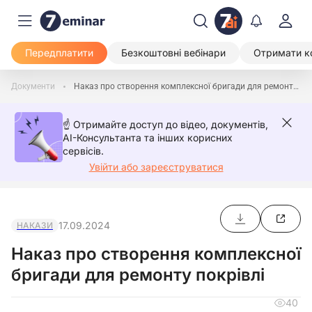
Передплатити
Безкоштовні вебінари
Отримати к
Документи
Наказ про створення комплексної бригади для ремонту покрівлі
☝️ Отримайте доступ до відео, документів,
AI-Консультанта та інших корисних
сервісів.
Увійти або зареєструватися
17.09.2024
НАКАЗИ
Наказ про створення комплексної
бригади для ремонту покрівлі
40