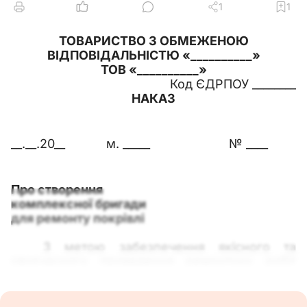
1
1
ТОВАРИСТВО
З ОБМЕЖЕНОЮ
ВІДПОВІДАЛЬНІСТЮ «__________»
ТОВ «__________»
Код ЄДРПОУ ________
НАКАЗ
__.__.20__
м. _____
№ ____
Про створення
комплексної бригади
для ремонту покрівлі
З метою забезпечення якісного та
своєчасного проведення ремонтних робіт
покрівлі будівлі адміністративного корпусу
НАКАЗУЮ: