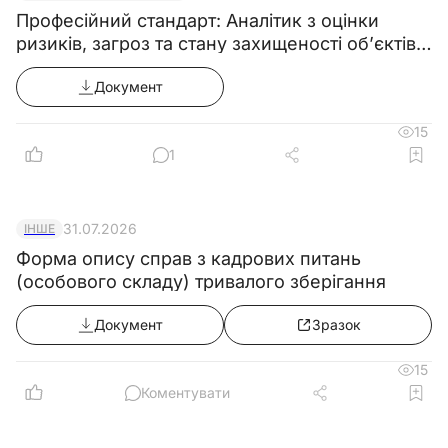
Професійний стандарт: Аналітик з оцінки
ризиків, загроз та стану захищеності об’єктів
критичної інфраструктури
Документ
15
1
31.07.2026
ІНШЕ
Форма опису справ з кадрових питань
(особового складу) тривалого зберігання
Документ
Зразок
15
Коментувати