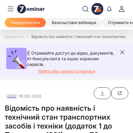
Передплатити
Безкоштовні вебінари
Отримати к
Документи
Відомість про наявність і технічний стан транспортних засобів і техніки (додаток 1 до Постанови 1921) немає ТЗ
☝️ Отримайте доступ до відео, документів,
AI-Консультанта та інших корисних
сервісів.
Увійти або зареєструватися
18.06.2026
ІНШЕ
Відомість про наявність і
технічний стан транспортних
засобів і техніки (додаток 1 до