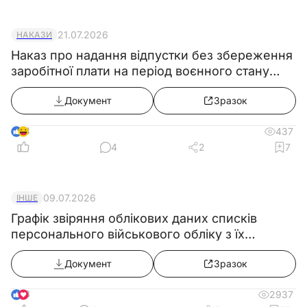
Порядковий
Державний
Тех
21.07.2026
НАКАЗИ
Тип
Марка
номер
номер
Наказ про надання відпустки без збереження
заробітної плати на період воєнного стану
(продовження з 02.08.2026)
Документ
Зразок
4
437
4
2
7
09.07.2026
ІНШЕ
Графік звіряння облікових даних списків
персонального військового обліку з їх
6. Наявність металевої тари та заправного
військово-обліковими документами
інвентаря:
Документ
Зразок
8
2937
Бочки металеві місткістю, літрів