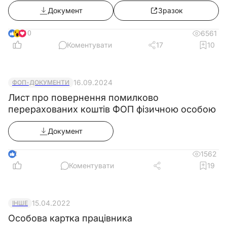
Документ
Зразок
10
6561
Коментувати
17
10
16.09.2024
ФОП-ДОКУМЕНТИ
Лист про повернення помилково
перерахованих коштів ФОП фізичною особою
Документ
2
1562
Коментувати
19
15.04.2022
ІНШЕ
Особова картка працівника