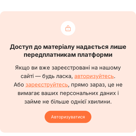
станом на ____ _____________ 20___ р.
1. Найменування підприємства, установи,
організації _______________________________
____________________________________________________
Доступ до матеріалу надається лише
____________________________
передплатникам платформи
2. Форма власності та галузева належність
Якщо ви вже зареєстровані на нашому
підприємства, установи, організації _________
сайті — будь ласка,
авторизуйтесь
.
____________________________________________________
Або
зареєструйтесь
, прямо зараз, це не
____________________________
вимагає ваших персональних даних і
займе не більше однієї хвилини.
3. Місцезнаходження підприємства,
установи, організації ___________________________
Авторизуватися
____________________________________________________
____________________________