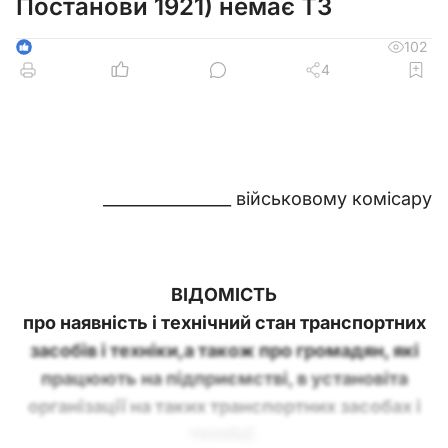
Постанови 1921) немає ТЗ
102
1
4
________________ військовому комісару
ВІДОМІСТЬ
про наявність і технічний стан транспортних
засобів і техніки,
а також про громадян, які
працюють на підприємстві, в установі
та
організації на таких транспортних засобах і
техніці,