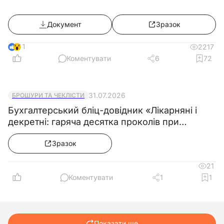
Документ
Зразок
11
2217
Коментувати
6
72
31.07.2026
БРОШУРИ ТА ЧЕКЛІСТИ
Бухгалтерський бліц-довідник «Лікарняні і
декретні: гаряча десятка проколів при
розрахунку середньої зарплати»
Зразок
21
Коментувати
1
1
Показати ще