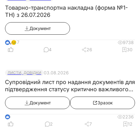
(головний
Товарно-транспортна накладна (форма №1-
інженер)
ТН) з 26.07.2026
Начальник
Документ
(працівник)
17
9738
кадрової
4
26
30
служби
_____________________________________
03.08.2026
ЛИСТИ, ДОВІДКИ
(номер телефону для оповіщення керівників
Супровідний лист про надання документів для
підприємства, установи, організації у разі проведення
підтвердження статусу критично важливого
підприємства
заходів з мобілізації)
Документ
Зразок
6
2236
2
7
12