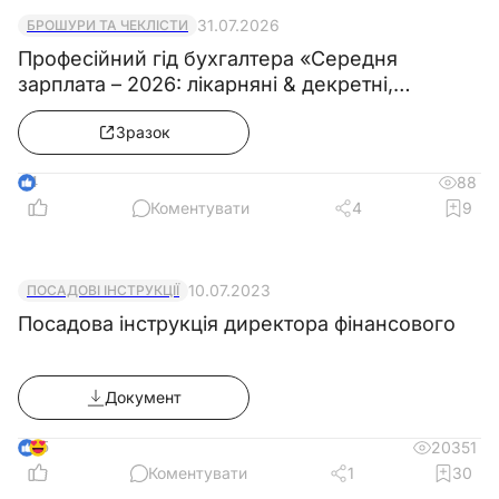
31.07.2026
БРОШУРИ ТА ЧЕКЛІСТИ
Професійний гід бухгалтера «Середня
зарплата – 2026: лікарняні & декретні,
бронювання працівників, компенсації за
Зразок
відпустку»
4
88
Коментувати
4
9
10.07.2023
ПОСАДОВІ ІНСТРУКЦІЇ
Посадова інструкція директора фінансового
5. Список транспортних засобів і техніки, у
тому числі автомобільних (тракторних)
Документ
причепів, та закріплених за ними громадян:
5
20351
Коментувати
1
30