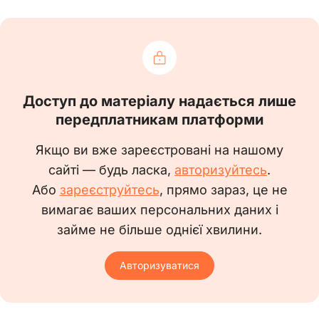
НАДАТИ
___________________________, ____________________,
Доступ до матеріалу надається лише
яка є відповідальною особою за ведення
передплатникам платформи
військового обліку у ТОВ «__________» згідно
Якщо ви вже зареєстровані на нашому
наказу від __.__.20__ № __, право підписувати
сайті — будь ласка,
авторизуйтесь
.
документи, що подаються до територіальних
Або
зареєструйтесь
, прямо зараз, це не
центрів комплектування та соціальної
вимагає ваших персональних даних і
підтримки в межах виконання обов’язків
займе не більше однієї хвилини.
щодо ведення військового обліку, а саме:
– повідомлення про зміну облікових
Авторизуватися
даних призовників, військовозобов’язаних та
резервістів за формою згідно з додатком 4 до
Порядку організації та ведення військового