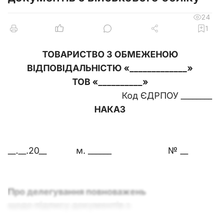
24
1
ТОВАРИСТВО З ОБМЕЖЕНОЮ
ВІДПОВІДАЛЬНІСТЮ «
_____________»
ТОВ «
__________»
Код ЄДРПОУ ________
НАКАЗ
__.__.20__
м. ______
№ __
Про делегування повноважень
щодо підпису документів з
військового обліку