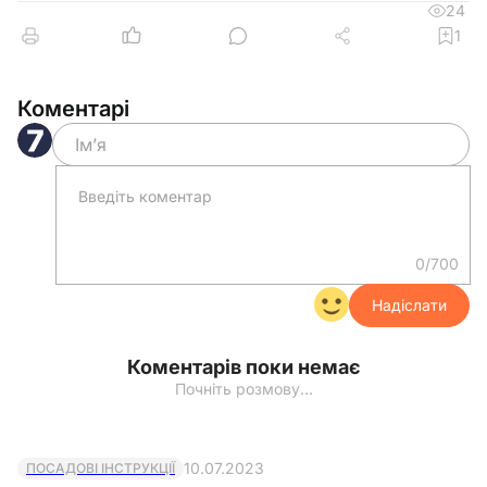
24
обліку;
1
– повідомлення, списки, відомості, звіти
та інші документи з питань військового обліку,
Коментарі
подання яких передбачено законодавством;
– супровідні листи, відповіді на запити,
пояснення та інше службове листування з
територіальними центрами комплектування
та соціальної підтримки щодо питань ведення
0/700
військового обліку.
Надіслати
Директор
_______
______________
Коментарів поки немає
Почніть розмову…
Відмітки про ознайомлення з наказом
10.07.2023
ПОСАДОВІ ІНСТРУКЦІЇ