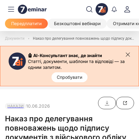
Передплатити
Безкоштовні вебінари
Отримати к
Документи
Наказ про делегування повноважень щодо підпису документів з військового обліку
🤖 АІ-Консультант знає, де знайти
Статті, документи, шаблони та відповіді — за
одним запитом.
Спробувати
10.06.2026
НАКАЗИ
Наказ про делегування
повноважень щодо підпису
документів з військового обліку