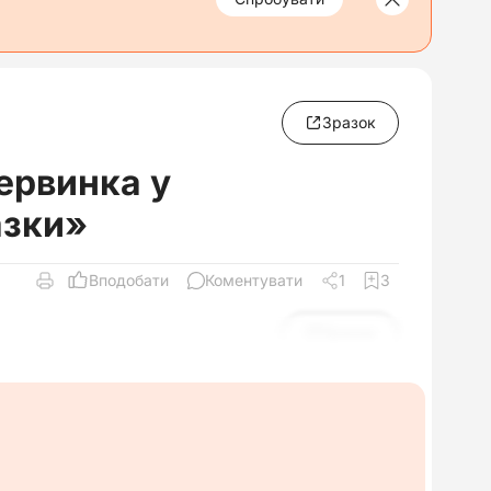
Зразок
ервинка у
азки»
Вподобати
Коментувати
1
3
Зразок