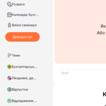
Розваги
Календар Бухгалтера
Виїзні семінари
Як
Або
Теми
Бухгалтерський облік
47
Лікарняні, декретні
Відпустки
Відрядження, підзвітні кошти