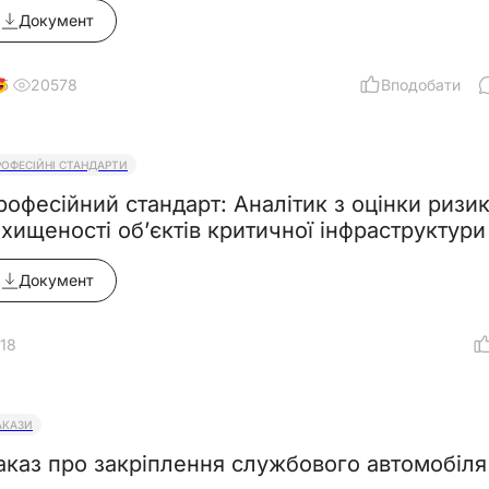
Документ
20578
Вподобати
5
РОФЕСІЙНІ СТАНДАРТИ
рофесійний стандарт: Аналітик з оцінки ризикі
ахищеності об’єктів критичної інфраструктури
Документ
18
АКАЗИ
аказ про закріплення службового автомобіля