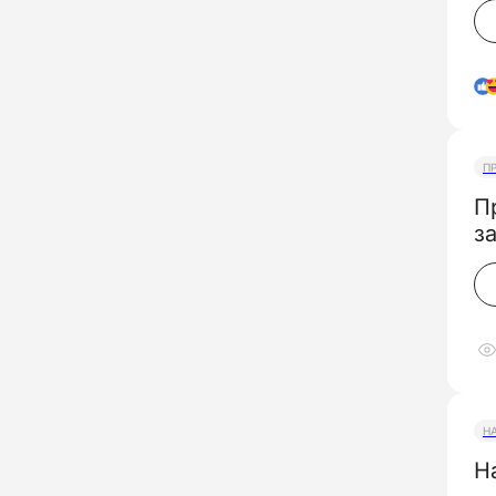
П
П
з
Н
Н