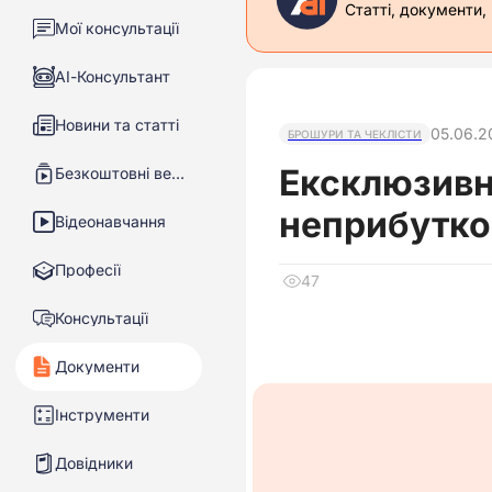
Статті, документи,
Мої консультації
АІ-Консультант
Новини та статті
05.06.2
БРОШУРИ ТА ЧЕКЛІСТИ
Ексклюзивн
Безкоштовні вебінари
неприбутков
Відеонавчання
Професії
47
Консультації
Документи
Інструменти
Довідники