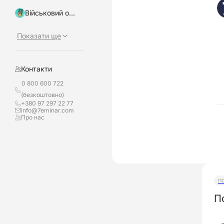
Військовий облік, бронювання
Показати ще
Контакти
0 800 600 722
(безкоштовно)
+380 97 297 22 77
info@7eminar.com
Про нас
П
П