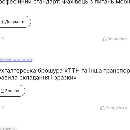
рофесійний стандарт: Фахівець з питань мобіл
Документ
13
Вподобати
РОШУРИ ТА ЧЕКЛІСТИ
ухгалтерська брошура «ТТН та інша транспор
равила складання і зразки»
Зразок
12
Вподобати
РОТОКОЛИ