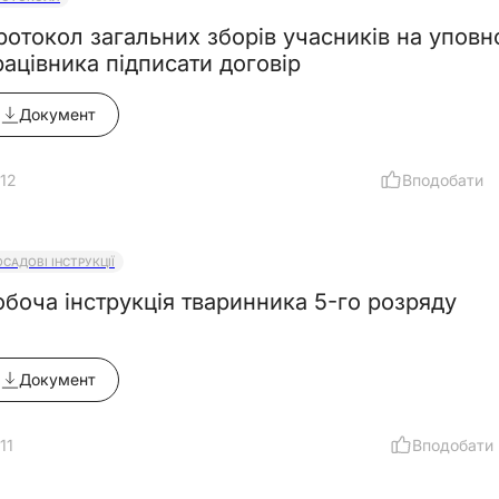
ротокол загальних зборів учасників на упов
рацівника підписати договір
Документ
12
Вподобати
ОСАДОВІ ІНСТРУКЦІЇ
обоча інструкція тваринника 5-го розряду
Документ
11
Вподобати