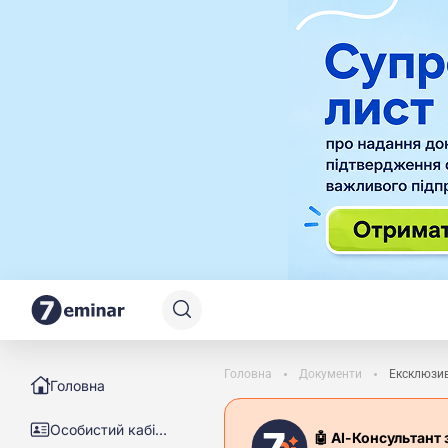
Головна
Документи
Ексклюзив
Головна
Особистий кабінет
🤖 АІ-Консультант 