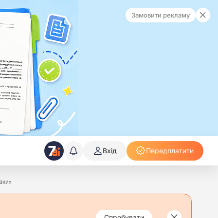
Замовити рекламу
Вхід
Передплатити
зки»
Спробувати