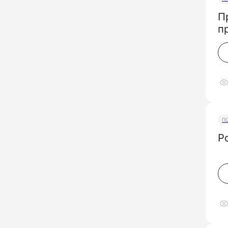
П
п
П
Р