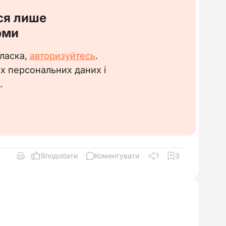
ся лише
рми
 ласка,
авторизуйтесь
.
их персональних даних і
.
Вподобати
Коментувати
1
3