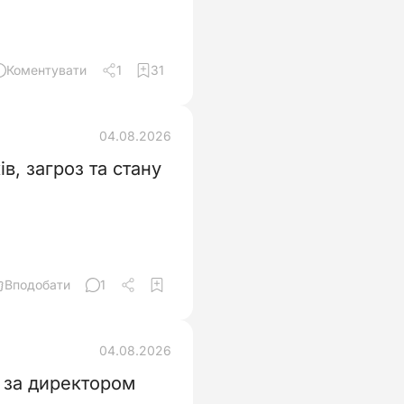
Коментувати
1
31
04.08.2026
в, загроз та стану
Вподобати
1
04.08.2026
 за директором