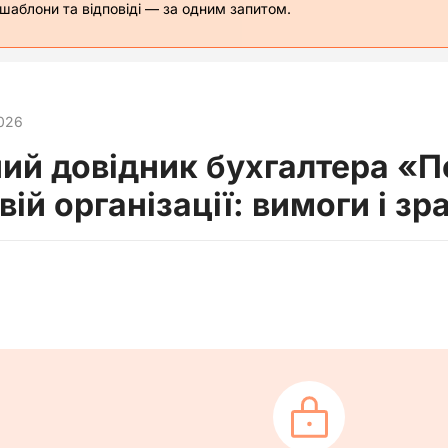
 шаблони та відповіді — за одним запитом.
026
ий довідник бухгалтера «П
ій організації: вимоги і зр