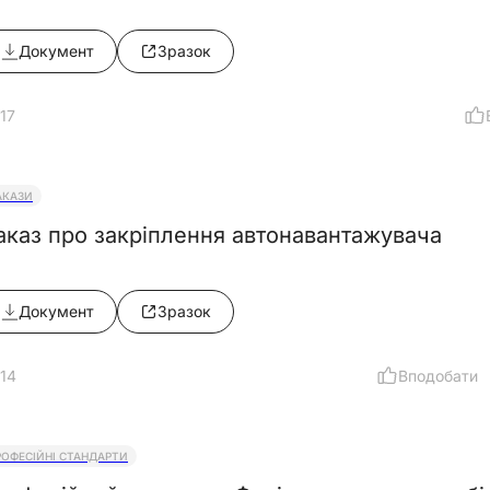
Документ
Зразок
17
АКАЗИ
аказ про закріплення автонавантажувача
Документ
Зразок
14
Вподобати
РОФЕСІЙНІ СТАНДАРТИ