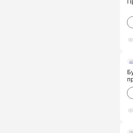
П
Б
Б
п
П