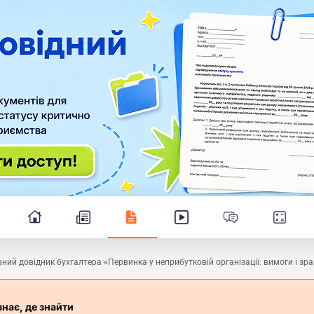
ний довідник бухгалтера «Первинка у неприбутковій організації: вимоги і зра
знає, де знайти