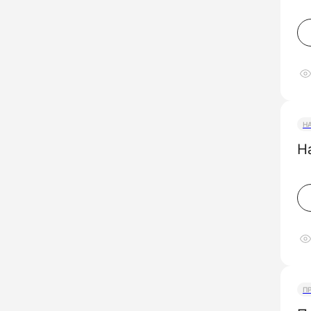
Н
Н
П