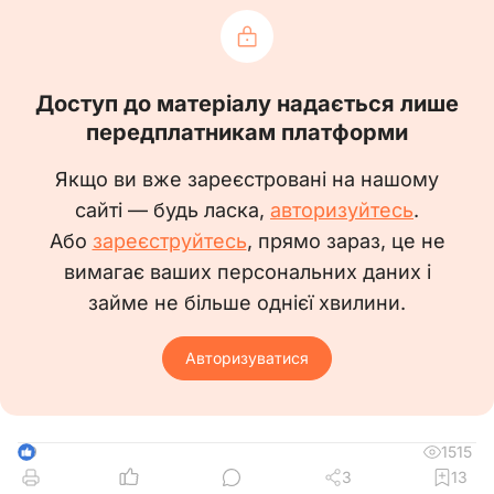
Повідомляємо, що у власності ТОВ
«_________» відсутні транспортні засоби як за
попередні звітні періоди, так і станом на
Доступ до матеріалу надається лише
поточну дату.
передплатникам платформи
Підприємство не має на балансі
автомобільного транспорту, спеціальної
Якщо ви вже зареєстровані на нашому
техніки чи інших транспортних засобів, які
підлягають військовому обліку або можуть
сайті — будь ласка,
авторизуйтесь
.
бути залучені для потреб оборони.
Або
зареєструйтесь
, прямо зараз, це не
У разі виникнення змін щодо наявності
вимагає ваших персональних даних і
транспортних засобів, підприємство
зобов’язується своєчасно повідомити
займе не більше однієї хвилини.
відповідні органи у встановленому
законодавством порядку.
Авторизуватися
Додаткову інформацію готові надати за
запитом.
1515
9
3
13
Директор
_________