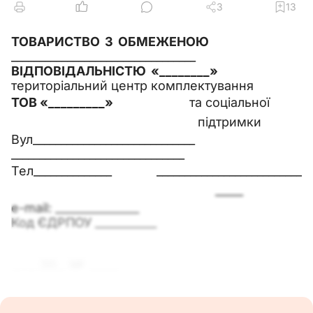
3
13
ТОВАРИСТВО З ОБМЕЖЕНОЮ
_________________________________
ВІДПОВІДАЛЬНІСТЮ «________»
територіальний центр комплектування
ТОВ «_________»
та соціальної
підтримки
Вул_____________________________
_______________________________
Тел______________
__________________________
_____
е-mail: _______________
Код ЄДРПОУ ___________
__.__.20__ № ______
Про відсутність транспортних
засобів на балансі ТОВ «_______»