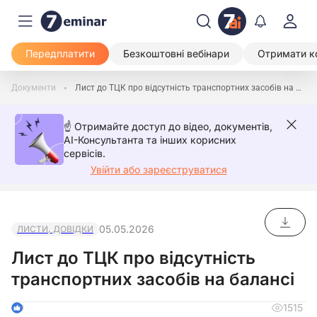
Передплатити
Безкоштовні вебінари
Отримати к
Документи
Лист до ТЦК про відсутність транспортних засобів на балансі
☝️ Отримайте доступ до відео, документів,
AI-Консультанта та інших корисних
сервісів.
Увійти або зареєструватися
05.05.2026
ЛИСТИ, ДОВІДКИ
Лист до ТЦК про відсутність
транспортних засобів на балансі
1515
9