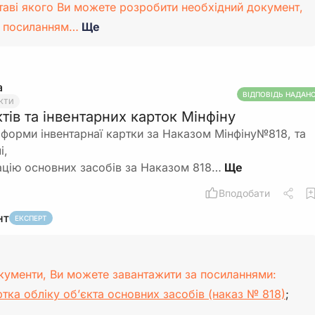
таві якого Ви можете розробити необхідний документ,
а посиланням…
Ще
а
ВІДПОВІДЬ НАДАН
КТИ
тів та інвентарних карток Мінфіну
форми інвентарнаї картки за Наказом Мінфіну№818, та
і,
ацію основних засобів за Наказом 818…
Вподобати
нт
ЕКСПЕРТ
кументи, Ви можете завантажити за посиланнями:
ртка обліку об’єкта основних засобів (наказ № 818)
;