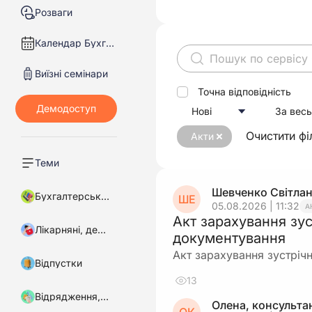
Розваги
Календар Бухгалтера
Виїзні семінари
Точна відповідність
Нові
За весь
Очистити фі
Акти
Теми
Шевченко Світла
Бухгалтерський облік
ШЕ
05.08.2026 | 11:32
А
Акт зарахування зу
Лікарняні, декретні
документування
Акт зарахування зустрі
Відпустки
13
Відрядження, підзвітні кошти
Олена, консульта