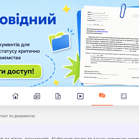
тант по документах
п до відео, документів, AI-Консультанта та інших корисних серві