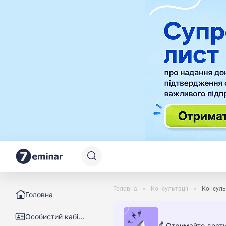
Головна
Консультації
Консуль
Головна
Особистий кабінет
☝️ Отримайте досту