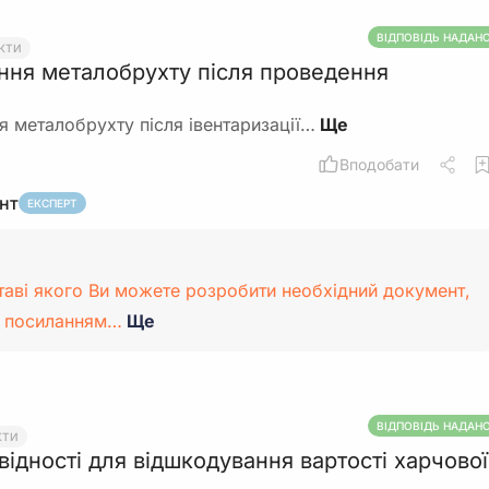
ВІДПОВІДЬ НАДАН
КТИ
ення металобрухту після проведення
я металобрухту після івентаризації…
Вподобати
ант
ЕКСПЕРТ
таві якого Ви можете розробити необхідний документ,
а посиланням…
Ще
ВІДПОВІДЬ НАДАН
КТИ
відності для відшкодування вартості харчової