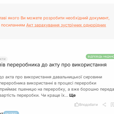
таві якого Ви можете розробити необхідний документ,
а посиланням
Акт зарахування зустрічних однорідних
ВІДПОВІДЬ НАДАН
АКТИ
ів переробника до акту про використання
до акта про використання давальницької сировини
 переробника використанні в процесі переробки
 приймає пшеницю на переробку, а вже борошно перед
 вартість переробки. Чи краще їх…
Вподобати
нт
ЕКСПЕРТ