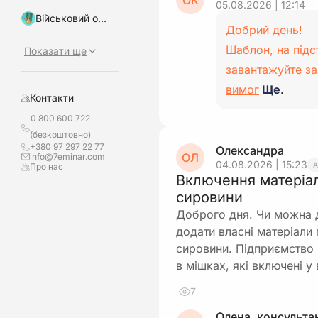
ОК
05.08.2026 | 12:14
Військовий облік, бронювання
Добрий день!
Шаблон, на підс
Показати ще
завантажуйте з
вимог
Ще
.
Контакти
0 800 600 722
(безкоштовно)
+380 97 297 22 77
Олександра
ОЛ
info@7eminar.com
04.08.2026 | 15:23
Про нас
Включення матеріал
сировини
Доброго дня. Чи можна 
додати власні матеріали
сировини. Підприємство
в мішках, які включені у
7
Олена, консульта