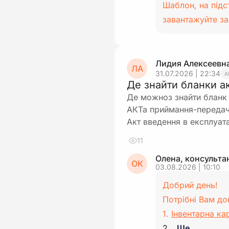
Шаблон, на підс
завантажуйте з
Лидия Алексеевн
ЛА
31.07.2026 | 22:34
А
Де знайти бланки ак
Де можноз знайти бланк 
АКТа приймання-передач
Акт введення в експлуат
11
Олена, консульта
ОК
03.08.2026 | 10:10
Добрий день!
Потрібні Вам до
1.
Інвентарна ка
2…
Ще