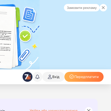
Замовити рекламу
Вхід
Передплатити
Увійти або зареєструватися
сів.