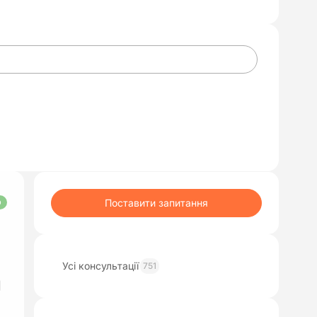
Поставити запитання
О
Усі консультації
751