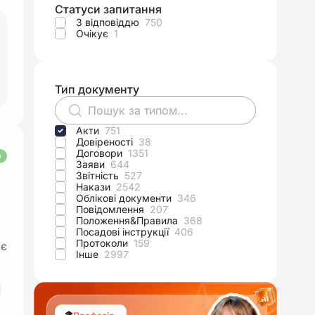
Статуси запитання
З відповіддю
750
Очікує
1
Тип документу
Акти
751
Довіреності
38
Договори
1351
О
Заяви
644
Звітність
527
Накази
2542
Облікові документи
346
Повідомлення
207
Положення&Правила
368
Посадові інструкції
406
Протоколи
159
ає
Інше
2997