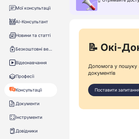
Мої консультації
АІ-Консультант
Новини та статті
📝 Окі-До
Безкоштовні вебінари
Відеонавчання
Допомога у пошуку а
документів
Професії
Консультації
Поставити запитанн
Документи
Інструменти
Довідники