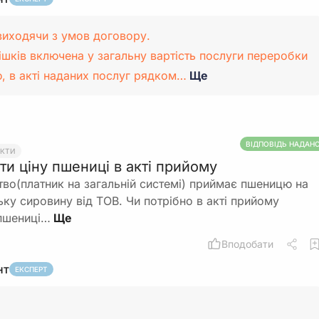
 виходячи з умов договору.
ішків включена у загальну вартість послуги переробки
, в акті наданих послуг рядком…
Ще
ВІДПОВІДЬ НАДАН
АКТИ
ти ціну пшениці в акті прийому
во(платник на загальній системі) приймає пшеницю на
ку сировину від ТОВ. Чи потрібно в акті прийому
 пшениці…
Вподобати
нт
ЕКСПЕРТ