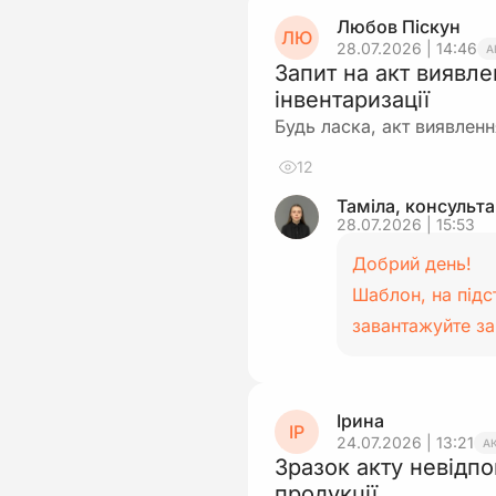
Любов Піскун
ЛЮ
28.07.2026 | 14:46
А
Запит на акт виявл
інвентаризації
Будь ласка, акт виявленн
12
Таміла, консульт
28.07.2026 | 15:53
Добрий день!
Шаблон, на підс
завантажуйте з
Ірина
ІР
24.07.2026 | 13:21
А
Зразок акту невідпо
продукції