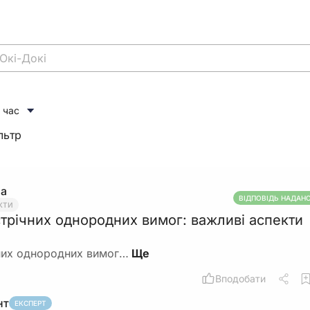
 час
льтр
на
ВІДПОВІДЬ НАДАН
КТИ
стрічних однородних вимог: важливі аспекти
чних однородних вимог…
Вподобати
нт
ЕКСПЕРТ