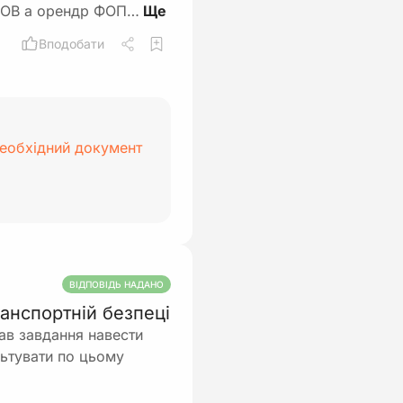
 ТОВ а орендр ФОП…
Вподобати
необхідний документ
ВІДПОВІДЬ НАДАНО
анспортній безпеці
дав завдання навести
льтувати по цьому