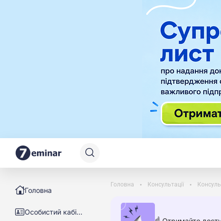
Головна
Консультації
Консуль
Головна
Особистий кабінет
☝️ Отримайте досту