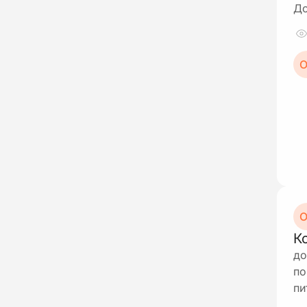
До
О
О
К
до
по
пи