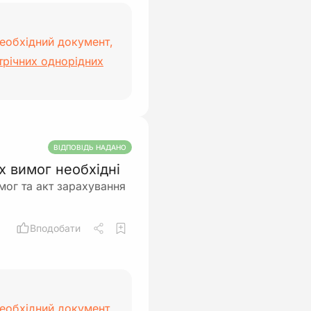
необхідний документ,
трічних однорідних
ВІДПОВІДЬ НАДАНО
х вимог необхідні
мог та акт зарахування
Вподобати
необхідний документ