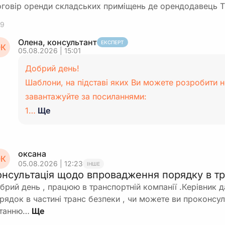
говір оренди складських приміщень де орендодавець
9
Олена, консультант
ЕКСПЕРТ
К
05.08.2026 | 15:01
Добрий день!
Шаблони, на підставі яких Ви можете розробити 
завантажуйте за посиланнями:
1…
Ще
оксана
К
05.08.2026 | 12:23
ІНШЕ
онсультація щодо впровадження порядку в тр
брий день , працюю в транспортній компанії .Керівник 
рядок в частині транс безпеки , чи можете ви проконсу
танню…