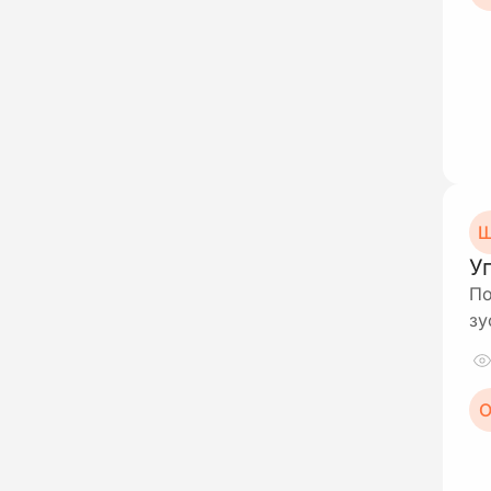
Ш
У
По
зу
О