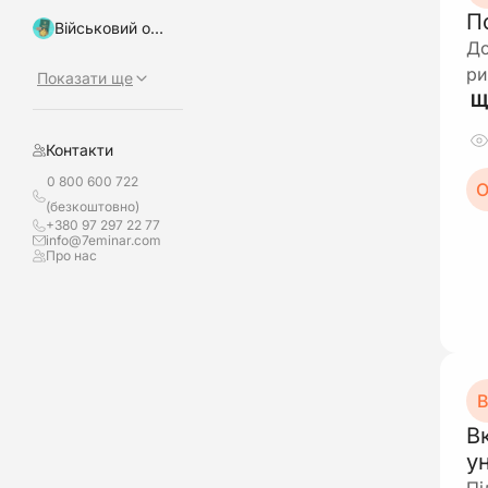
П
Військовий облік, бронювання
До
ри
Показати ще
Контакти
0 800 600 722
О
(безкоштовно)
+380 97 297 22 77
info@7eminar.com
Про нас
В
В
у