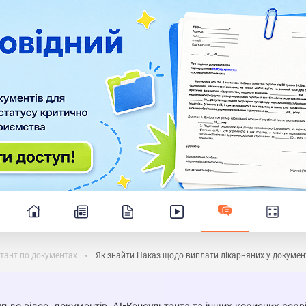
тант по документах
Як знайти Наказ щодо виплати лікарняних у докумен
п до відео, документів, AI-Консультанта та інших корисних серві