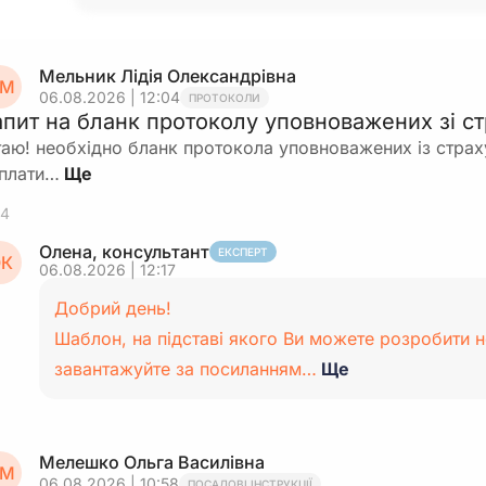
Мельник Лідія Олександрівна
М
06.08.2026 | 12:04
ПРОТОКОЛИ
апит на бланк протоколу уповноважених зі с
таю! необхідно бланк протокола уповноважених із страх
плати…
4
Олена, консультант
ЕКСПЕРТ
К
06.08.2026 | 12:17
Добрий день!
Шаблон, на підставі якого Ви можете розробити 
завантажуйте за посиланням…
Ще
Мелешко Ольга Василівна
М
06.08.2026 | 10:58
ПОСАДОВІ ІНСТРУКЦІЇ