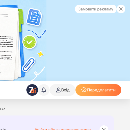
Замовити рекламу
Вхід
Передплатити
тах
Увійти або зареєструватися
сів.