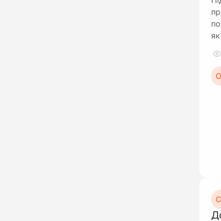
Пі
пр
по
як
О
С
Д