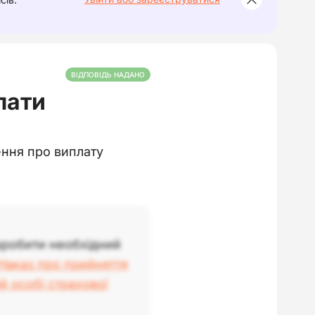
ВІДПОВІДЬ НАДАНО
лати
ення про виплату
зробити необхідний
Наказ про прийняття
 особі страхової