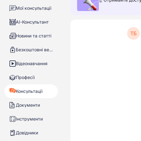
Мої консультації
АІ-Консультант
ТБ
Новини та статті
Безкоштовні вебінари
Відеонавчання
Професії
Консультації
Документи
Інструменти
Довідники