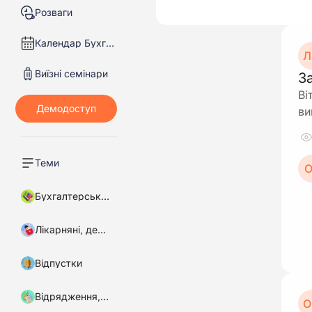
Розваги
Календар Бухгалтера
Л
Виїзні семінари
З
Ві
ви
Теми
О
Бухгалтерський облік
Лікарняні, декретні
Відпустки
Відрядження, підзвітні кошти
О