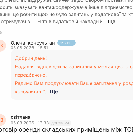
дприємство відгружає свиней за договором поставки по
осить вказувати вантажоодержувача інше підприємство.
винні це робити щоб не було запитань у податкової та х
 отримувач в ТТН та в видатковій накладній…
8
Олена, консультант
ЕКСПЕРТ
К
05.08.2026 | 16:51
Добрий день!
Надання відповідей на запитання у межах цього с
передбачено.
Радимо Вам продублювати Ваше запитання у розд
консультант"…
Ще
світлана
В
05.08.2026 | 13:38
ДОГОВОРИ
оговір оренди складських приміщень між ТО