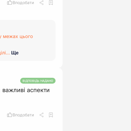
Вподобати
 у межах цього
ілі…
Ще
ВІДПОВІДЬ НАДАНО
 важливі аспекти
Вподобати