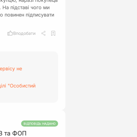
купцю, наразі покупець
 На підставі чого ми
то повинен підписувати
Вподобати
ервісу не
ілі "Особистий
ВІДПОВІДЬ НАДАНО
В та ФОП