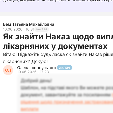
Бем Татьяна Михайловна
10.06.2026 | 16:31
НАКАЗИ
Як знайти Наказ щодо вип
лікарняних у документах
Вітаю! Підкажіть будь ласка як знайти Наказ ріш
лікарняних? Дякую!
Олена, консультант
ЕКСПЕРТ
ОЛ
10.06.2026 | 17:23
Добрий день!
Шаблон, на підставі якого Ви можете ро
документ, завантажуйте за посиланням
рішення щодо призначення застрахованій
виплати