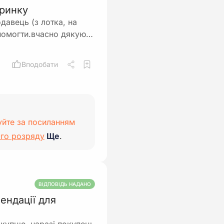
 ринку
давець (з лотка, на
опомогти.вчасно дякую…
Вподобати
уйте за посиланням
-го розряду
Ще
.
ВІДПОВІДЬ НАДАНО
ендації для