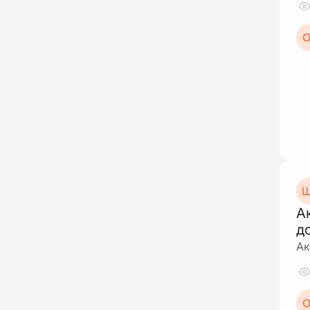
О
Ш
А
д
Ак
О