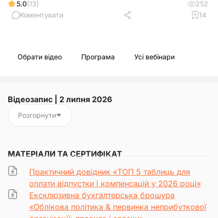
5.0
(13)
252
Коментувати
14
Обрати відео
Програма
Усі вебінари
Відеозапис | 2 липня 2026
Розгорнути
МАТЕРІАЛИ ТА СЕРТИФІКАТ
Практичний довідник «ТОП 5 таблиць для
оплати відпустки і компенсацій у 2026 році»
Ексклюзивна бухгалтерська брошура
«Облікова політика & первинка неприбуткової