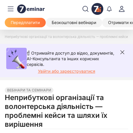
Передплатити
Безкоштовні вебінари
Отримати к
Неприбуткові організації та волонтерська діяльність — проблемні кейси т
☝️ Отримайте доступ до відео, документів,
AI-Консультанта та інших корисних
сервісів.
Увійти або зареєструватися
ВЕБІНАРИ ТА СЕМІНАРИ
Неприбуткові організації та
волонтерська діяльність —
проблемні кейси та шляхи їх
вирішення