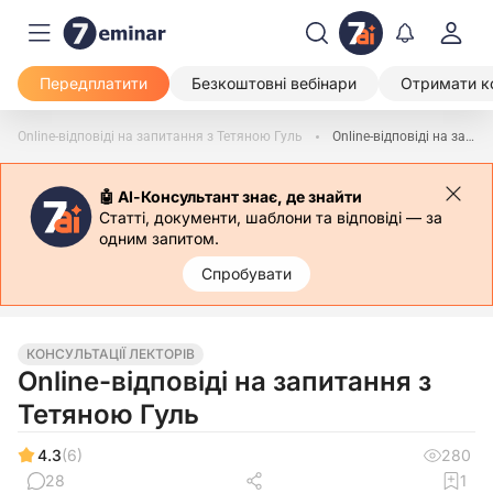
Передплатити
Безкоштовні вебінари
Отримати к
Online-відповіді на запитання з Тетяною Гуль
Online-відповіді на запитання
🤖 АІ-Консультант знає, де знайти
Статті, документи, шаблони та відповіді — за
одним запитом.
Спробувати
КОНСУЛЬТАЦІЇ ЛЕКТОРІВ
Online-відповіді на запитання з
Тетяною Гуль
4.3
(6)
280
28
1