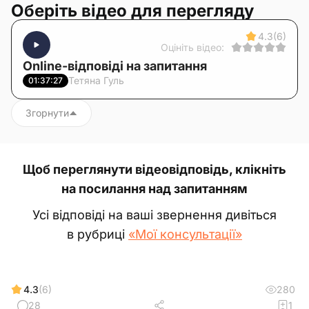
Оберіть відео для перегляду
4.3
(6)
Оцініть відео:
Online-відповіді на запитання
Тетяна Гуль
01:37:27
Згорнути
Щоб переглянути відеовідповідь, клікніть
на посилання над запитанням
Усі відповіді на ваші звернення дивіться
в рубриці
«Мої консультації»
4.3
(6)
280
28
1