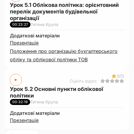
Урок 5.1 Облікова політика: орієнтовний
перелік документів будівельної
організації
Тетяна Крупа
00:23:27
Додаткові матеріали
Презентація
Положення про організацію бухгалтерського
обліку та облікової політики ТОВ
5
(1)
Оцініть відео:
Урок 5.2 Основні пункти облікової
політики
Тетяна Крупа
00:32:19
Додаткові матеріали
Презентація