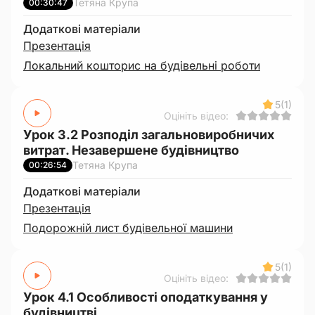
Тетяна Крупа
00:30:47
Додаткові матеріали
Презентація
Локальний кошторис на будівельні роботи
5
(1)
Оцініть відео:
Урок 3.2 Розподіл загальновиробничих
витрат. Незавершене будівництво
Тетяна Крупа
00:26:54
Додаткові матеріали
Презентація
Подорожній лист будівельної машини
5
(1)
Оцініть відео:
Урок 4.1 Особливості оподаткування у
будівництві