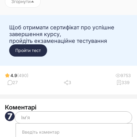
Згорнути
Щоб отримати сертифікат про успішне
завершення курсу,
пройдіть екзаменаційне тестування
Пройти тест
4.9
(490)
9753
27
3
339
Коментарі