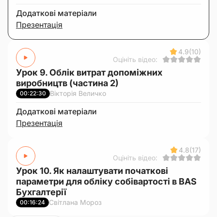
Додаткові матеріали
Презентація
4.9
(10)
Оцініть відео:
Урок 9. Облік витрат допоміжних
виробництв (частина 2)
Вікторія Величко
00:22:30
Додаткові матеріали
Презентація
4.8
(17)
Оцініть відео:
Урок 10. Як налаштувати початкові
параметри для обліку собівартості в BAS
Бухгалтерії
Світлана Мороз
00:16:24