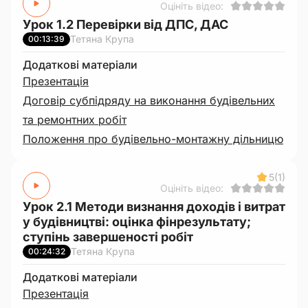
Оцініть відео:
Урок 1.2 Перевірки від ДПС, ДАС
Тетяна Крупа
00:13:39
Додаткові матеріали
Презентація
Договір субпідряду на виконання будівельних
та ремонтних робіт
Положення про будівельно-монтажну дільницю
5
(1)
Оцініть відео:
Урок 2.1 Методи визнання доходів і витрат
у будівництві: оцінка фінрезультату;
ступінь завершеності робіт
Тетяна Крупа
00:24:32
Додаткові матеріали
Презентація