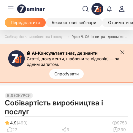
Передплатити
Безкоштовні вебінари
Отримати к
Собівартість виробництва і послуг
Урок 9. Облік витрат допоміжних виробництв (частина 1)
🤖 АІ-Консультант знає, де знайти
Статті, документи, шаблони та відповіді — за
одним запитом.
Спробувати
ВІДЕОКУРСИ
Собівартість виробництва і
послуг
4.9
(490)
9753
27
3
339