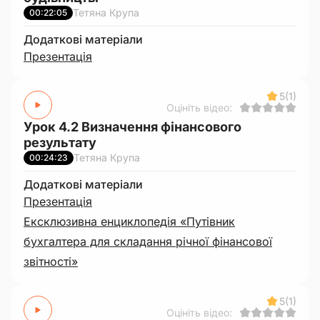
Тетяна Крупа
00:22:05
Додаткові матеріали
Презентація
5
(1)
Оцініть відео:
Урок 4.2 Визначення фінансового
результату
Тетяна Крупа
00:24:23
Додаткові матеріали
Презентація
Ексклюзивна енциклопедія «Путівник
бухгалтера для складання річної фінансової
звітності»
5
(1)
Оцініть відео: