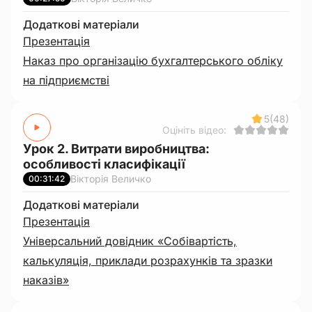
Додаткові матеріали
Презентація
Наказ про організацію бухгалтерського обліку
на підприємстві
5
(48)
Оцініть відео:
Урок 2. Витрати виробництва:
особливості класифікації
Вікторія Величко
00:31:42
Додаткові матеріали
Презентація
Універсальний довідник «Собівартість,
калькуляція, приклади розрахунків та зразки
наказів»