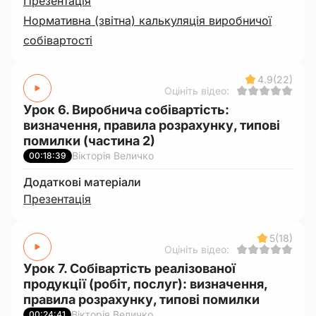
Презентація
Нормативна (звітна) калькуляція виробничої
собівартості
4.9
(22)
Оцініть відео:
Урок 6. Виробнича собівартість:
визначення, правила розрахунку, типові
помилки (частина 2)
Вікторія Величко
00:18:39
Додаткові матеріали
Презентація
5
(18)
Оцініть відео:
Урок 7. Собівартість реалізованої
продукції (робіт, послуг): визначення,
правила розрахунку, типові помилки
Вікторія Величко
00:24:41