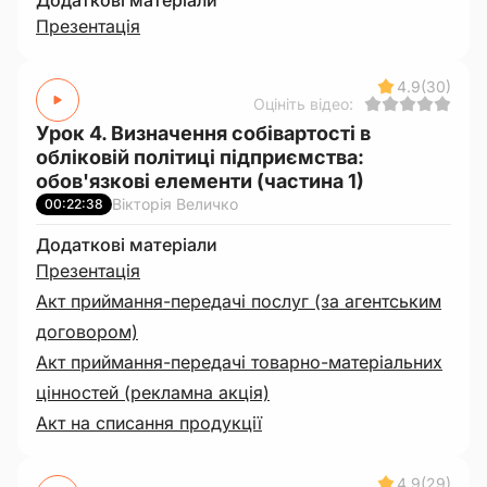
Додаткові матеріали
Презентація
4.9
(30)
Оцініть відео:
Урок 4. Визначення собівартості в
обліковій політиці підприємства:
обов'язкові елементи (частина 1)
Вікторія Величко
00:22:38
Додаткові матеріали
Презентація
Акт приймання-передачі послуг (за агентським
договором)
Акт приймання-передачі товарно-матеріальних
цінностей (рекламна акція)
Акт на списання продукції
4.9
(29)