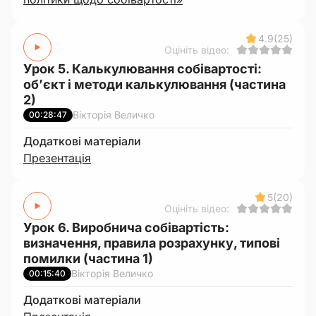
4.9
(25)
Оцініть відео:
Урок 5. Калькулювання собівартості:
об’єкт і методи калькулювання (частина
2)
Вікторія Величко
00:28:47
Додаткові матеріали
Презентація
5
(20)
Оцініть відео:
Урок 6. Виробнича собівартість:
визначення, правила розрахунку, типові
помилки (частина 1)
Вікторія Величко
00:15:40
Додаткові матеріали