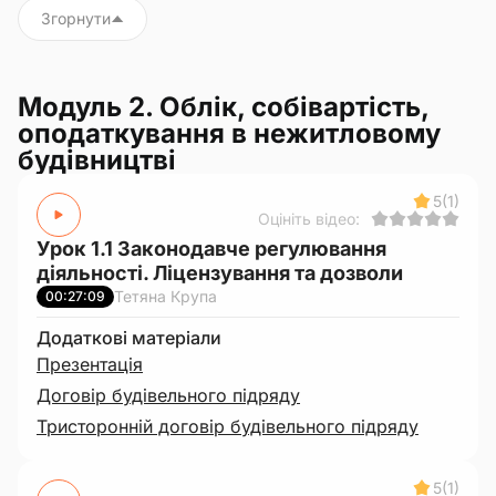
Згорнути
Модуль 2. Облік, собівартість,
оподаткування в нежитловому
будівництві
5
(1)
Оцініть відео:
Урок 1.1 Законодавче регулювання
діяльності. Ліцензування та дозволи
Тетяна Крупа
00:27:09
Додаткові матеріали
Презентація
Договір будівельного підряду
Тристоронній договір будівельного підряду
5
(1)