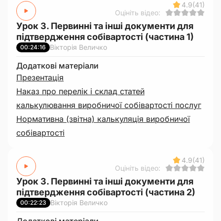
4.9
(41)
Оцініть відео:
Урок 3. Первинні та інші документи для
підтвердження собівартості (частина 1)
Вікторія Величко
00:24:16
Додаткові матеріали
Презентація
Наказ про перелік і склад статей
калькулювання виробничої собівартості послуг
Нормативна (звітна) калькуляція виробничої
собівартості
4.9
(41)
Оцініть відео:
Урок 3. Первинні та інші документи для
підтвердження собівартості (частина 2)
Вікторія Величко
00:22:23