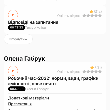
5
(14)
Оцініть відео:
Відповіді на запитання
Тимур Алієв
00:13:33
Згорнути
Олена Габрук
5
(11)
Оцініть відео:
Робочий час-2022: норми, види, графіки
змінності, нове свято
Олена Габрук
00:59:38
Додаткові матеріали
Презентація