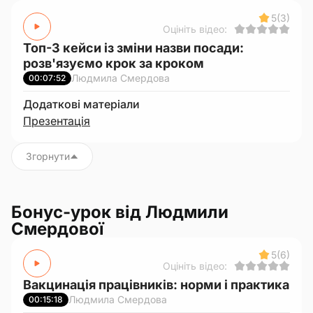
5
(3)
Оцініть відео:
Топ-3 кейси із зміни назви посади:
розв'язуємо крок за кроком
Людмила Смердова
00:07:52
Додаткові матеріали
Презентація
Згорнути
Бонус-урок від Людмили
Смердової
5
(6)
Оцініть відео:
Вакцинація працівників: норми і практика
Людмила Смердова
00:15:18