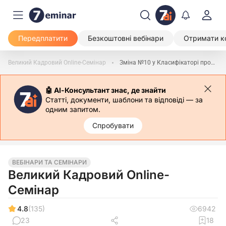
Передплатити
Безкоштовні вебінари
Отримати к
Великий Кадровий Online-Семінар
Зміна №10 у Класифікаторі професій: сфери і сутність новацій
🤖 АІ-Консультант знає, де знайти
Статті, документи, шаблони та відповіді — за
одним запитом.
Спробувати
ВЕБІНАРИ ТА СЕМІНАРИ
Великий Кадровий Online-
Семінар
4.8
(135)
6942
23
18