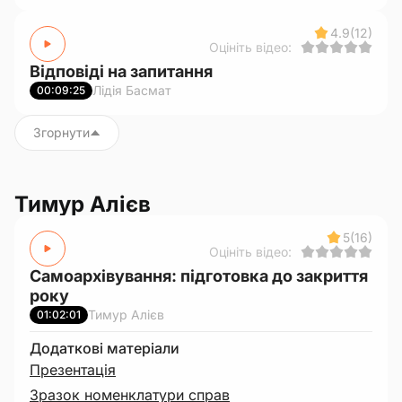
4.9
(12)
Оцініть відео:
Відповіді на запитання
Лідія Басмат
00:09:25
Згорнути
Тимур Алієв
5
(16)
Оцініть відео:
Самоархівування: підготовка до закриття
року
Тимур Алієв
01:02:01
Додаткові матеріали
Презентація
Зразок номенклатури справ