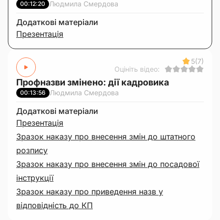
Людмила Смердова
00:12:20
Додаткові матеріали
Презентація
5
(7)
Оцініть відео:
Профназви змінено: дії кадровика
Людмила Смердова
00:13:56
Додаткові матеріали
Презентація
Зразок наказу про внесення змін до штатного
розпису
Зразок наказу про внесення змін до посадової
інструкції
Зразок наказу про приведення назв у
відповідність до КП