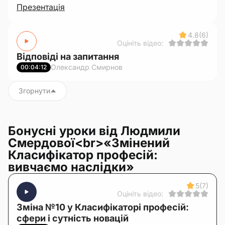
Презентація
4.8
(6)
Оцініть відео:
Відповіді на запитання
Олександр Смирнов
00:04:12
Згорнути
Бонусні уроки від Людмили
Смердової<br>«Змінений
Класифікатор професій:
вивчаємо наслідки»
5
(7)
Оцініть відео:
Зміна №10 у Класифікаторі професій:
сфери і сутність новацій