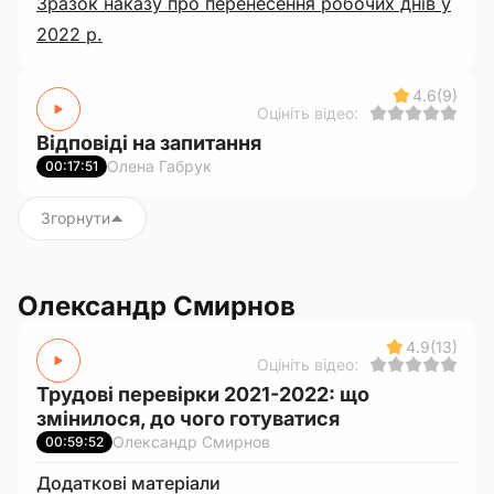
Зразок наказу про перенесення робочих днів у
2022 р.
4.6
(9)
Оцініть відео:
Відповіді на запитання
Олена Габрук
00:17:51
Згорнути
Олександр Смирнов
4.9
(13)
Оцініть відео:
Трудові перевірки 2021-2022: що
змінилося, до чого готуватися
Олександр Смирнов
00:59:52
Додаткові матеріали