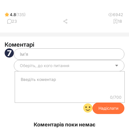
4.8
(135)
6942
23
18
Коментарі
Оберіть, до кого питання
0/700
Надіслати
Коментарів поки немає