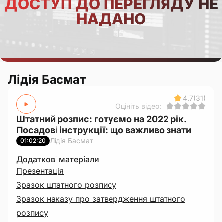
ДОСТУП ДО ПЕРЕГЛЯДУ НЕ
НАДАНО
Лідія Басмат
4.7
(31)
Оцініть відео:
Штатний розпис: готуємо на 2022 рік.
Посадові інструкції: що важливо знати
Лідія Басмат
01:02:20
Додаткові матеріали
Презентація
Зразок штатного розпису
Зразок наказу про затвердження штатного
розпису