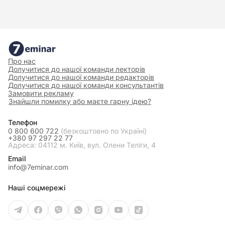
несприятливих, нетипових для цієї місцевості
погодних умов:______________________. У такому
разі Виробник повинен повідомити про це
Контрактанта у строк ____________, але не
пізніше ___________________.
Про нас
Долучитися до нашої команди лекторів
Долучитися до нашої команди редакторів
Долучитися до нашої команди консультантів
8. Заключні положення
Замовити рекламу
8.1.
Даний Договір набирає чинності з
Знайшли помилку або маєте гарну ідею?
моменту підписання його Сторонами і діє
Телефон
до «___»______ 20__ р.
0 800 600 722
(безкоштовно по Україні)
+380 97 297 22 77
8.2.
Договір не може бути розірваний за
Адреса: 04112 м. Київ, вул. Олени Теліги, 4
вимогою однієї зі Сторін.
Email
info@7eminar.com
8.3.
Усі спори між Сторонами, за якими
не було досягнуто згоди, вирішуються
Наші соцмережі
відповідно до законодавства України у
судовому порядку.