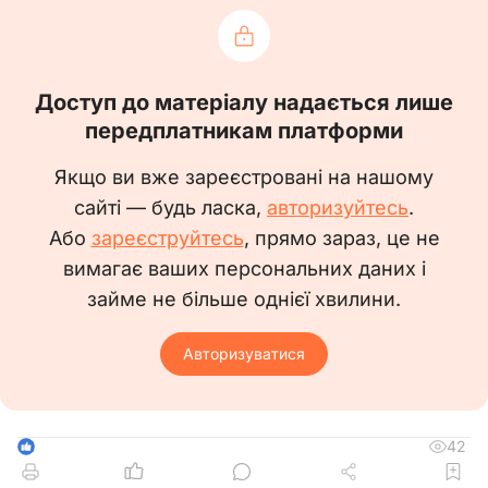
1. Предмет договору
1.1.
За Даним Договором Виробник
зобов’язується виростити визначену
договором сільськогосподарську продукцію
Доступ до матеріалу надається лише
(далі — Товар) і передати її у власність
передплатникам платформи
Контрактанту згідно з графіком здачі Товару
Якщо ви вже зареєстровані на нашому
на загальну суму ______________________ грн
сайті — будь ласка,
авторизуйтесь
.
кількістю ______________ відповідно до додатка
Або
зареєструйтесь
, прямо зараз, це не
1, який є невід’ємною частиною Даного
вимагає ваших персональних даних і
Договору, а Контрактант зобов’язується
займе не більше однієї хвилини.
прийняти цю продукцію та оплатити її за
встановленими цінами та в порядку, які
Авторизуватися
визначені Даним Договором.
1.2.
Виробник підтверджує, що Товар,
який передається за Даним Договором,
42
1
належить йому на праві власності, не