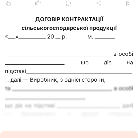
ДОГОВІР КОНТРАКТАЦІЇ
сільськогосподарської продукції
«___»___________ 20 __ р.
м. ________
___________________________________________ в особі
________________________, що діє на
підставі___________________________________________
_, далі — Виробник, з однієї сторони,
та ________________________________________, в особі
________________________________,
що діє на підставі _________________________, далі
— Контрактант, з другої сторони,
уклали
Даний Договір про таке: