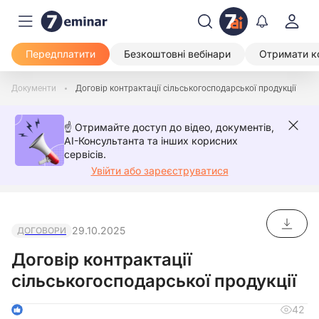
Передплатити
Безкоштовні вебінари
Отримати к
Документи
Договір контрактації сільськогосподарської продукції
☝️ Отримайте доступ до відео, документів,
AI-Консультанта та інших корисних
сервісів.
Увійти або зареєструватися
29.10.2025
ДОГОВОРИ
Договір контрактації
сільськогосподарської продукції
42
1