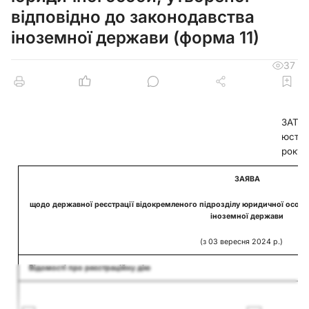
відповідно до законодавства
іноземної держави (форма 11)
37
ЗАТВЕ
юстиц
року 
ЗАЯВА
щодо державної реєстрації відокремленого підрозділу юридичної особи,
іноземної держави
(з 03 вересня 2024 р.)
Відомості про реєстраційну дію