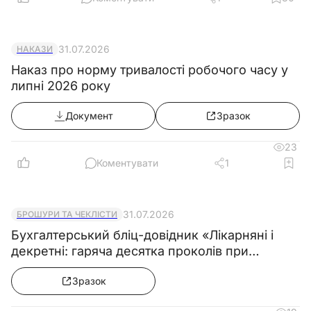
Ідентифікаційний код(крім випадку державної реєстрації створення відокр
підрозділу)
31.07.2026
НАКАЗИ
Вид
Наказ про норму тривалості робочого часу у
липні 2026 року
Документ
Зразок
Найменування
23
Коментувати
1
31.07.2026
БРОШУРИ ТА ЧЕКЛІСТИ
Бухгалтерський бліц-довідник «Лікарняні і
декретні: гаряча десятка проколів при
розрахунку середньої зарплати»
Скорочене найменування (за наявності)
Зразок