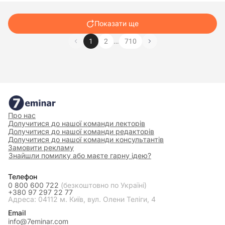
(з 03 вересня 2024 р.)
3 сторінка
Показати ще
Кінцевий бенефіціарний власник юридичної особи, утвореної відповідно до з
…
1
2
710
відсутній (обґрунтована причина відсутності зазначена у
ная
структурі власності)
тип дії (у разі державної реєстрації змін до відомостей про відокремлений п
зміна відомостей
включення
Про нас
Долучитися до нашої команди лекторів
Долучитися до нашої команди редакторів
Долучитися до нашої команди консультантів
прізвище
Замовити рекламу
Знайшли помилку або маєте гарну ідею?
Телефон
власне ім'я
0 800 600 722
(безкоштовно по Україні)
+380 97 297 22 77
Адреса: 04112 м. Київ, вул. Олени Теліги, 4
Email
по батькові (за
info@7eminar.com
наявності)