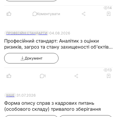
Автономна Республіка
Місцезнаходження:
індекс
Крим
14
Коментувати
назва області
04.08.2026
ПРОФЕСІЙНІ СТАНДАРТИ
Професійний стандарт: Аналітик з оцінки
назва району
ризиків, загроз та стану захищеності об’єктів
критичної інфраструктури
Документ
назва населеного
пункту
13
1
назва району в
населеному пункті
31.07.2026
ІНШЕ
назва іменованого об'єкта
Форма опису справ з кадрових питань
(особового складу) тривалого зберігання