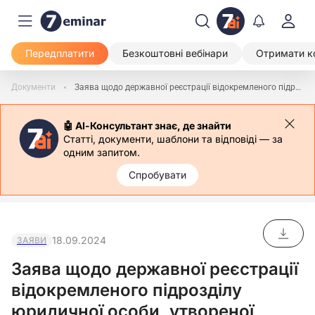
Передплатити
Безкоштовні вебінари
Отримати к
Документи
Заява щодо державної реєстрації відокремленого підрозділу юридичної особи, утвореної відповідно до законодавства іноземної держави (форма 11)
🤖 АІ-Консультант знає, де знайти
Статті, документи, шаблони та відповіді — за
одним запитом.
Спробувати
18.09.2024
ЗАЯВИ
Заява щодо державної реєстрації
відокремленого підрозділу
юридичної особи, утвореної