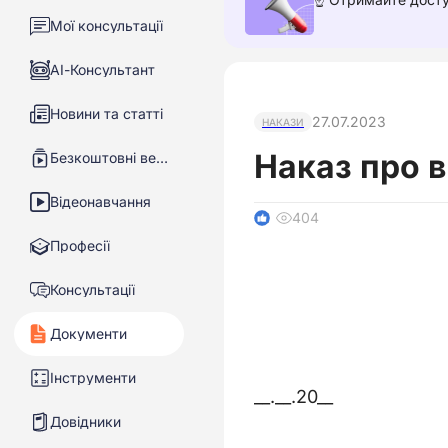
Мої консультації
АІ-Консультант
Новини та статті
27.07.2023
НАКАЗИ
Наказ про в
Безкоштовні вебінари
Відеонавчання
404
1
Професії
Консультації
Документи
Інструменти
__.__.20__
Довідники