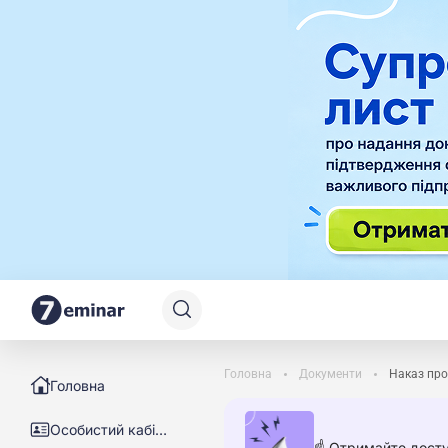
Головна
Документи
Наказ про
Головна
Особистий кабінет
☝️ Отримайте досту