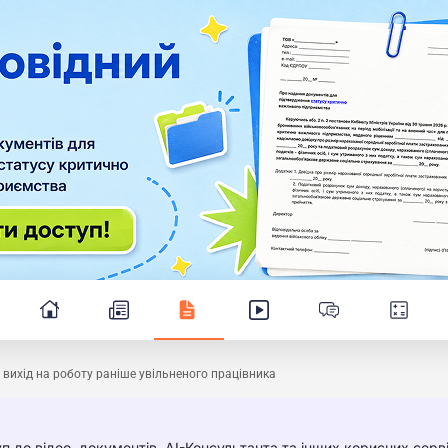
 вихід на роботу раніше увільненого працівника
п до відео, документів, AI-Консультанта та інших корисних серві