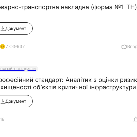
оварно-транспортна накладна (форма №1-ТН) 
Документ
9937
Впо
17
РОФЕСІЙНІ СТАНДАРТИ
рофесійний стандарт: Аналітик з оцінки ризикі
ахищеності об’єктів критичної інфраструктури
Документ
18