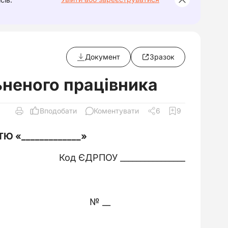
Документ
Зразок
ьненого працівника
Вподобати
Коментувати
6
9
ТЮ «
_____________
»
Код ЄДРПОУ ________________
№ __