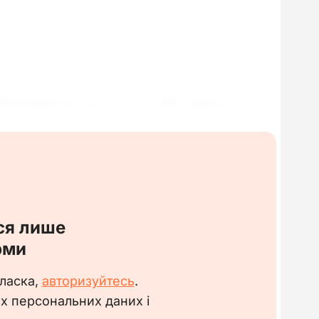
бов’язків з «__» ___________20__ року.
довести до відома працівника.
ги при нарахуванні заробітної плати
20__ № __.
ся лише
_______________
рми
 ласка,
авторизуйтесь
.
их персональних даних і