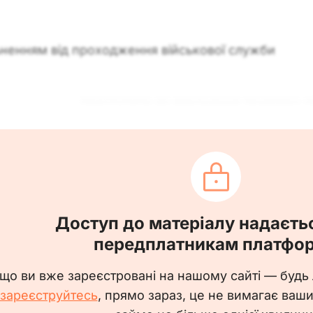
ільненням від проходження військової служби
, ______________, приступити до виконання трудових о
дділу кадрів _____________ взяти наказ до уваги та 
ухгалтеру ______________ взяти наказ до ува
_______ районного ТЦК та СП у м. _________ від __.__.
Доступ до матеріалу надаєть
_______________
передплатникам платфо
млення з наказом
що ви вже зареєстровані на нашому сайті — будь
зареєструйтесь
, прямо зараз, це не вимагає ваш