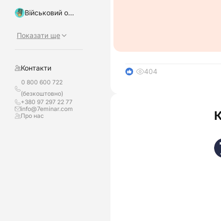
Військовий облік, бронювання
Показати ще
Контакти
404
1
0 800 600 722
(безкоштовно)
+380 97 297 22 77
info@7eminar.com
Про нас