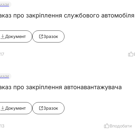
АКАЗИ
аказ про закріплення службового автомобіля
Документ
Зразок
17
АКАЗИ
аказ про закріплення автонавантажувача
Документ
Зразок
13
Вподобати