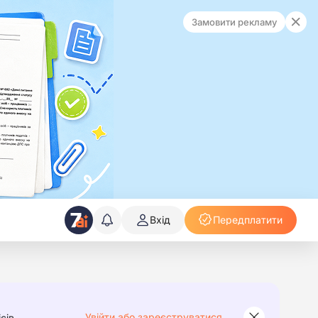
Замовити рекламу
Вхід
Передплатити
Увійти або зареєструватися
сів.