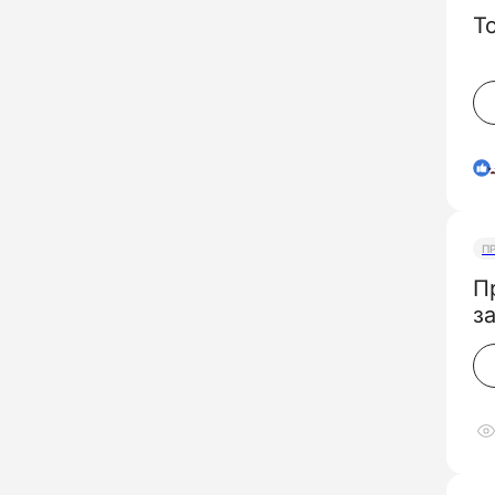
Т
П
П
з