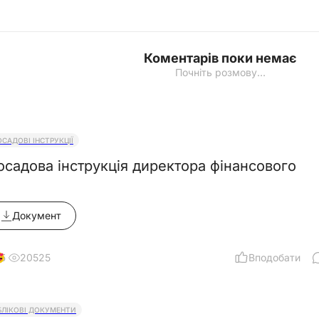
Коментарів поки немає
Почніть розмову…
ОСАДОВІ ІНСТРУКЦІЇ
осадова інструкція директора фінансового
Документ
20525
Вподобати
5
БЛІКОВІ ДОКУМЕНТИ