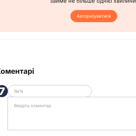
займе не більше однієї хвилини
Авторизуватися
Коментарі