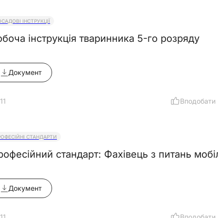
ОСАДОВІ ІНСТРУКЦІЇ
обоча інструкція тваринника 5-го розряду
Документ
11
Вподобати
РОФЕСІЙНІ СТАНДАРТИ
рофесійний стандарт: Фахівець з питань мобіл
Документ
11
Вподобати