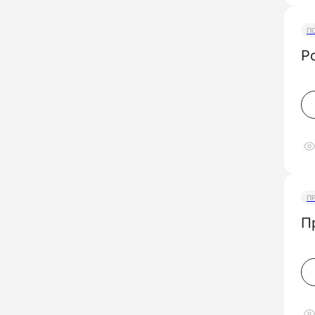
П
Р
П
П