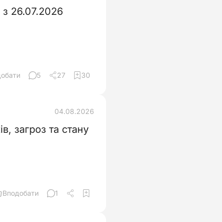
з 26.07.2026
добати
5
27
30
04.08.2026
в, загроз та стану
Вподобати
1