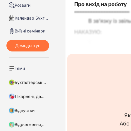
Про вихід на роботу
Розваги
_____________________
Календар Бухгалтера
В зв’язку із зв
Виїзні семінари
НАКАЗУЮ:
1. ______________
2. Начальнику ві
3. Головному б
_________________.
Теми
Підстава: лист _______
Бухгалтерський облік
Директор
Лікарняні, декретні
Відпустки
Відмітки про ознайо
Як
Або
Відрядження, підзвітні кошти