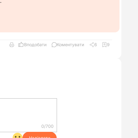
.
Документ
Зразок
Вподобати
Коментувати
6
9
0/700
Надіслати